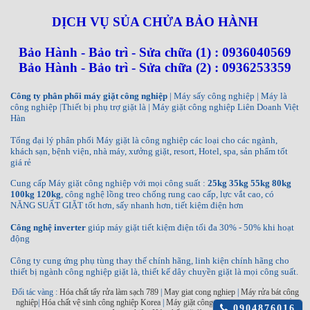
DỊCH VỤ SỦA CHỬA BẢO HÀNH
Bảo Hành - Bảo trì - Sửa chữa (1) : 0936040569
Bảo Hành - Bảo trì - Sửa chữa (2) : 0936253359
Công ty phân phối máy giặt công nghiệp
| Máy sấy công nghiệp | Máy là
công nghiệp |Thiết bị phụ trợ giặt là | Máy giặt công nghiệp Liên Doanh Việt
Hàn
Tổng đại lý phân phối Máy giặt là công nghiệp các loại cho các ngành,
khách sạn, bệnh viện, nhà máy, xưởng giặt, resort, Hotel, spa, sản phẩm tốt
giá rẻ
Cung cấp Máy giặt công nghiệp với mọi công suất :
25kg 35kg 55kg 80kg
100kg 120kg
, công nghệ lồng treo chống rung cao cấp, lực vắt cao, có
NĂNG SUẤT GIẶT tốt hơn, sấy nhanh hơn, tiết kiệm điện hơn
Công nghệ inverter
giúp máy giặt tiết kiệm điện tối đa 30% - 50% khi hoạt
động
Công ty cung ứng phụ tùng thay thế chính hãng, linh kiện chính hãng cho
thiết bị ngành công nghiệp giặt là, thiết kế dây chuyền giặt là mọi công suất.
Đối tác vàng :
Hóa chất tẩy rửa làm sạch 789
|
May giat cong nghiep
|
Máy rửa bát công
nghiệp
|
Hóa chất vệ sinh công nghiệp Korea
|
Máy giặt công nghiệp INKO
|
Máy sấy
Click
0904876016