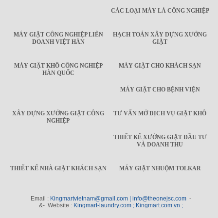
CÁC LOẠI MÁY LÀ CÔNG NGHIỆP
MÁY GIẶT CÔNG NGHIỆP LIÊN
HẠCH TOÁN XÂY DỰNG XƯỞNG
DOANH VIỆT HÀN
GIẶT
MÁY GIẶT KHÔ CÔNG NGHIỆP
MÁY GIẶT CHO KHÁCH SẠN
HÀN QUỐC
MÁY GIẶT CHO BỆNH VIỆN
XÂY DỰNG XƯỞNG GIẶT CÔNG
TƯ VẤN MỞ DỊCH VỤ GIẶT KHÔ
NGHIỆP
THIẾT KẾ XƯỞNG GIẶT ĐẦU TƯ
VÀ DOANH THU
THIẾT KẾ NHÀ GIẶT KHÁCH SẠN
MÁY GIẶT NHUỘM TOLKAR
Email :
Kingmartvietnam@gmail.com | info@theonejsc.com
-
&- Website :
Kingmart-laundry.com ; Kingmart.com.vn ;