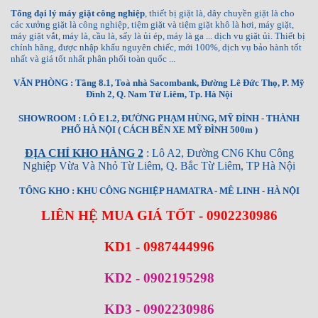
Tổng đại lý máy giặt công nghiệp
, thiết bị giặt là, dây chuyền giặt là cho
các xưởng giặt là công nghiệp, tiệm giặt và tiệm giặt khô là hơi, máy giặt,
máy giặt vắt, máy là, cầu là, sấy là ủi ép, máy là ga ... dịch vụ giặt ủi. Thiết bị
chính hãng, được nhập khẩu nguyên chiếc, mới 100%, dịch vụ bảo hành tốt
nhất và giá tốt nhất phân phối toàn quốc ...
VĂN PHÒNG : Tầng 8.1, Toà nhà Sacombank, Đường Lê Đức Thọ, P. Mỹ
Đình 2, Q. Nam Từ Liêm, Tp. Hà Nội
SHOWROOM : LÔ E1.2, ĐƯỜNG PHẠM HÙNG, MỸ ĐÌNH - THÀNH
PHỐ HÀ NỘI ( CÁCH BẾN XE MỸ ĐÌNH 500m )
ĐỊA CHỈ KHO HÀNG 2
: Lô A2, Đường CN6 Khu Công
Nghiệp Vừa Và Nhỏ Từ Liêm, Q. Bắc Từ Liêm, TP Hà Nội
TỔNG KHO : KHU CÔNG NGHIỆP HAMATRA - MÊ LINH - HÀ NỘI
LIÊN HỆ MUA GIÁ TỐT - 0902230986
KD1 - 0987444996
KD2 - 0902195298
KD3 - 0902230986