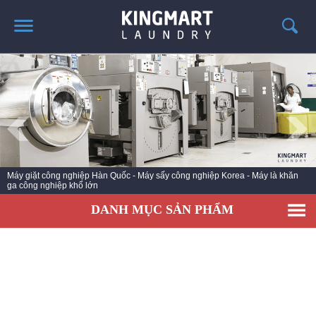
TRANG CHỦ
GIỚI THIỆU
SẢN PHẨM
TIN TỨC GIẶT LÀ
CÔNG TRÌNH TRIỂN KHAI
Máy giặt công nghiệp Hàn Quốc - Máy sấy công nghiệp Korea - Máy là khăn
ga công nghiệp khổ lớn
LIÊN HỆ
DANH MỤC SẢN PHẨM