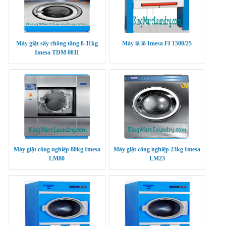
Máy giặt sấy chồng tầng 8-11kg
Máy là lô Imesa FI 1500/25
Imesa TDM 0811
Máy giặt công nghiệp 80kg Imesa
Máy giặt công nghiệp 23kg Imesa
LM80
LM23