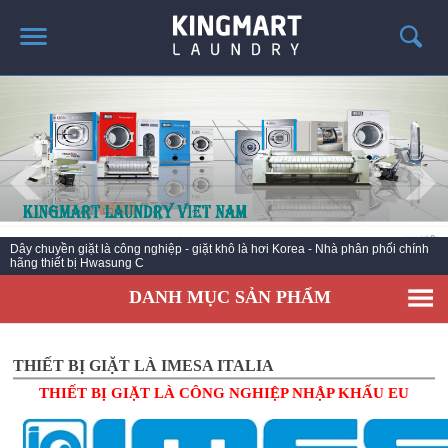
TRANG CHỦ
GIỚI THIỆU
SẢN PHẨM
TIN TỨC GIẶT LÀ
CÔNG TRÌNH TRIỂN KHAI
Máy giặt công nghiệp thiết bị giặt là nhập khẩu chính hãng KOREA,
POWERLINE USA, TOLON EURO
LIÊN HỆ
DANH MỤC SẢN PHẨM
THIẾT BỊ GIẶT LÀ IMESA ITALIA
THIẾT BỊ GIẶT LÀ CÔNG NGHIỆP NHẬP KHẨU EU