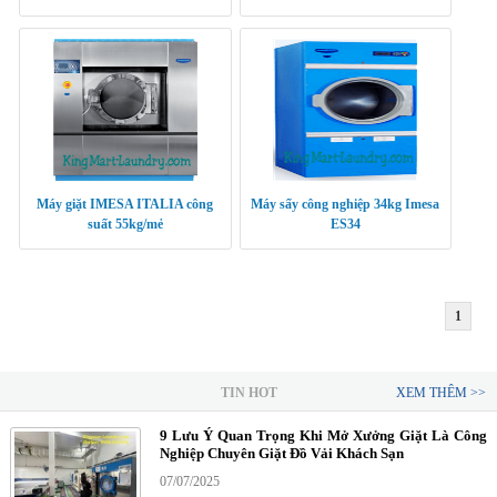
Máy giặt IMESA ITALIA công
Máy sấy công nghiệp 34kg Imesa
suất 55kg/mẻ
ES34
1
TIN HOT
XEM THÊM >>
9 Lưu Ý Quan Trọng Khi Mở Xưởng Giặt Là Công
Nghiệp Chuyên Giặt Đồ Vải Khách Sạn
07/07/2025