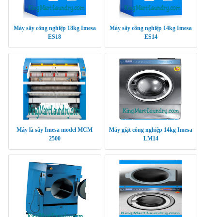
Máy sấy công nghiệp 18kg Imesa
Máy sấy công nghiệp 14kg Imesa
ES18
ES14
Máy là sấy Imesa model MCM
Máy giặt công nghiệp 14kg Imesa
2500
LM14