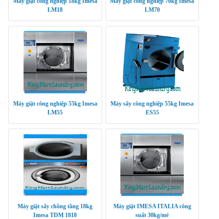
Máy giặt công nghiệp 18kg Imesa
Máy giặt công nghiệp 70kg Imesa
LM18
LM70
Máy giặt công nghiệp 55kg Imesa
Máy sấy công nghiệp 55kg Imesa
LM55
ES55
Máy giặt sấy chồng tầng 18kg
Máy giặt IMESA ITALIA công
Imesa TDM 1818
suất 30kg/mẻ