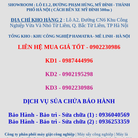
SHOWROOM : LÔ E1.2, ĐƯỜNG PHẠM HÙNG, MỸ ĐÌNH - THÀNH
PHỐ HÀ NỘI ( CÁCH BẾN XE MỸ ĐÌNH 500m )
ĐỊA CHỈ KHO HÀNG 2
: Lô A2, Đường CN6 Khu Công
Nghiệp Vừa Và Nhỏ Từ Liêm, Q. Bắc Từ Liêm, TP Hà Nội
TỔNG KHO : KHU CÔNG NGHIỆP HAMATRA - MÊ LINH - HÀ NỘI
LIÊN HỆ MUA GIÁ TỐT - 0902230986
KD1 - 0987444996
KD2 - 0902195298
KD3 - 0902230986
DỊCH VỤ SỦA CHỬA BẢO HÀNH
Bảo Hành - Bảo trì - Sửa chữa (1) : 0936040569
Bảo Hành - Bảo trì - Sửa chữa (2) : 0936253359
Công ty phân phối máy giặt công nghiệp
| Máy sấy công nghiệp | Máy là