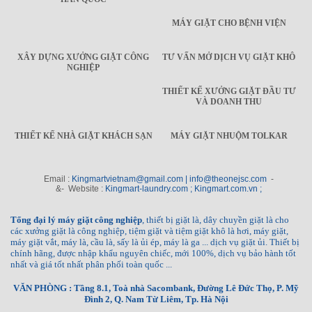
MÁY GIẶT CHO BỆNH VIỆN
XÂY DỰNG XƯỞNG GIẶT CÔNG
TƯ VẤN MỞ DỊCH VỤ GIẶT KHÔ
NGHIỆP
THIẾT KẾ XƯỞNG GIẶT ĐẦU TƯ
VÀ DOANH THU
THIẾT KẾ NHÀ GIẶT KHÁCH SẠN
MÁY GIẶT NHUỘM TOLKAR
Email :
Kingmartvietnam@gmail.com | info@theonejsc.com
-
&- Website :
Kingmart-laundry.com ; Kingmart.com.vn ;
Tổng đại lý máy giặt công nghiệp
, thiết bị giặt là, dây chuyền giặt là cho
các xưởng giặt là công nghiệp, tiệm giặt và tiệm giặt khô là hơi, máy giặt,
máy giặt vắt, máy là, cầu là, sấy là ủi ép, máy là ga ... dịch vụ giặt ủi. Thiết bị
chính hãng, được nhập khẩu nguyên chiếc, mới 100%, dịch vụ bảo hành tốt
nhất và giá tốt nhất phân phối toàn quốc ...
VĂN PHÒNG : Tầng 8.1, Toà nhà Sacombank, Đường Lê Đức Thọ, P. Mỹ
Đình 2, Q. Nam Từ Liêm, Tp. Hà Nội