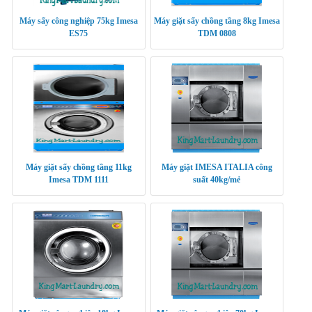
Máy sấy công nghiệp 75kg Imesa
Máy giặt sấy chồng tầng 8kg Imesa
ES75
TDM 0808
Máy giặt sấy chồng tầng 11kg
Máy giặt IMESA ITALIA công
Imesa TDM 1111
suất 40kg/mẻ