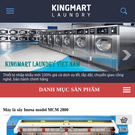
TRANG CHỦ
GIỚI THIỆU
SẢN PHẨM
TIN TỨC GIẶT LÀ
CÔNG TRÌNH TRIỂN KHAI
Thiết bị nhập khẩu mới 100% giá cả dịch vụ tốt, lắp đặt, chuyển giao công
nghệ, bảo hành chính hãng
LIÊN HỆ
DANH MỤC SẢN PHẨM
Máy là sấy Imesa model MCM 2800