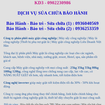
KD3 - 0902230986
DỊCH VỤ SỦA CHỬA BẢO HÀNH
Bảo Hành - Bảo trì - Sửa chữa (1) : 0936040569
Bảo Hành - Bảo trì - Sửa chữa (2) : 0936253359
Công ty phân phối máy giặt công nghiệp
| Máy sấy công nghiệp | Máy là
công nghiệp |Thiết bị phụ trợ giặt là | Máy giặt công nghiệp Liên Doanh Việt
Hàn
Tổng đại lý phân phối Máy giặt là công nghiệp các loại cho các ngành,
khách sạn, bệnh viện, nhà máy, xưởng giặt, resort, Hotel, spa, sản phẩm tốt
giá rẻ
Cung cấp Máy giặt công nghiệp với mọi công suất :
25kg 35kg 55kg 80kg
100kg 120kg
, công nghệ lồng treo chống rung cao cấp, lực vắt cao, có
NĂNG SUẤT GIẶT tốt hơn, sấy nhanh hơn, tiết kiệm điện hơn
Công nghệ inverter
giúp máy giặt tiết kiệm điện tối đa 30% - 50% khi hoạt
động
Công ty cung ứng phụ tùng thay thế chính hãng, linh kiện chính hãng cho
thiết bị ngành công nghiệp giặt là, thiết kế dây chuyền giặt là mọi công suất.
Đối tác vàng :
Hóa chất tẩy rửa làm sạch 789
|
May giat cong nghiep
|
Máy rửa bát công