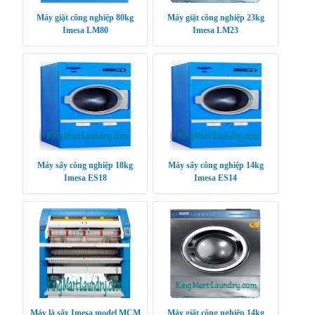
Máy giặt công nghiệp 80kg
Máy giặt công nghiệp 23kg
Imesa LM80
Imesa LM23
Máy sấy công nghiệp 18kg
Máy sấy công nghiệp 14kg
Imesa ES18
Imesa ES14
Máy là sấy Imesa model MCM
Máy giặt công nghiệp 14kg