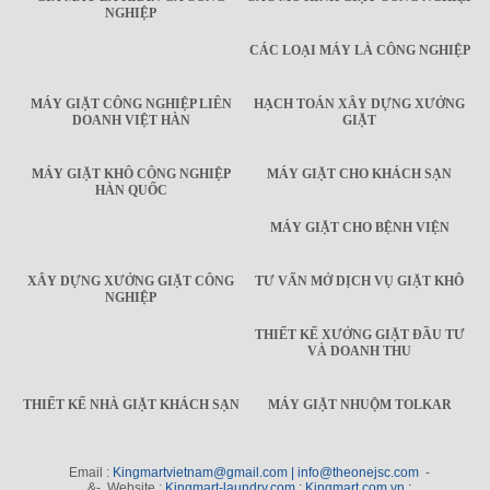
NGHIỆP
CÁC LOẠI MÁY LÀ CÔNG NGHIỆP
MÁY GIẶT CÔNG NGHIỆP LIÊN
HẠCH TOÁN XÂY DỰNG XƯỞNG
DOANH VIỆT HÀN
GIẶT
MÁY GIẶT KHÔ CÔNG NGHIỆP
MÁY GIẶT CHO KHÁCH SẠN
HÀN QUỐC
MÁY GIẶT CHO BỆNH VIỆN
XÂY DỰNG XƯỞNG GIẶT CÔNG
TƯ VẤN MỞ DỊCH VỤ GIẶT KHÔ
NGHIỆP
THIẾT KẾ XƯỞNG GIẶT ĐẦU TƯ
VÀ DOANH THU
THIẾT KẾ NHÀ GIẶT KHÁCH SẠN
MÁY GIẶT NHUỘM TOLKAR
Email :
Kingmartvietnam@gmail.com | info@theonejsc.com
-
&- Website :
Kingmart-laundry.com ; Kingmart.com.vn ;