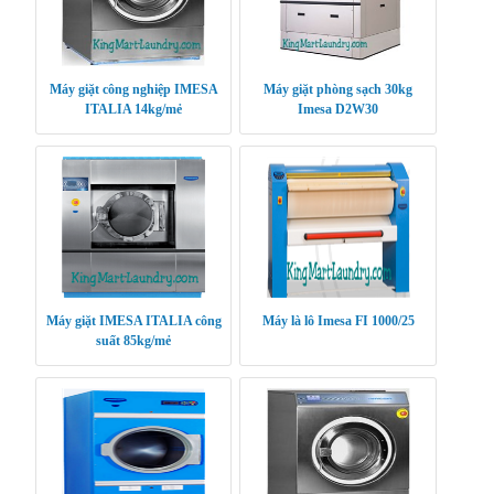
Máy giặt công nghiệp IMESA
Máy giặt phòng sạch 30kg
ITALIA 14kg/mẻ
Imesa D2W30
Máy giặt IMESA ITALIA công
Máy là lô Imesa FI 1000/25
suất 85kg/mẻ