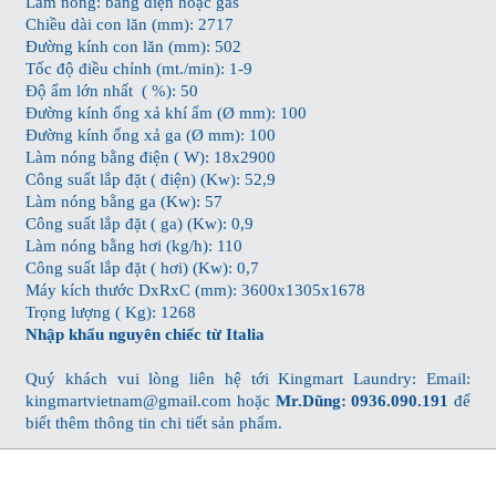
Làm nóng: bằng điện hoặc gas
Chiều dài con lăn (mm): 2717
Đường kính con lăn (mm): 502
Tốc độ điều chỉnh (mt./min): 1-9
Độ ẩm lớn nhất ( %): 50
Đường kính ống xả khí ẩm (Ø mm): 100
Đường kính ống xả ga (Ø mm): 100
Làm nóng bằng điện ( W): 18x2900
Công suất lắp đặt ( điện) (Kw): 52,9
Làm nóng bằng ga (Kw): 57
Công suất lắp đặt ( ga) (Kw): 0,9
Làm nóng bằng hơi (kg/h): 110
Công suất lắp đặt ( hơi) (Kw): 0,7
Máy kích thước DxRxC (mm): 3600x1305x1678
Trọng lượng ( Kg): 1268
Nhập khẩu nguyên chiếc từ Italia
Quý khách vui lòng liên hệ tới Kingmart Laundry: Email:
kingmartvietnam@gmail.com hoặc
Mr.Dũng: 0936.090.191
để
biết thêm thông tin chi tiết sản phẩm.