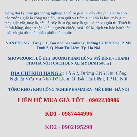
Tổng đại lý máy giặt công nghiệp
, thiết bị giặt là, dây chuyền giặt là cho
các xưởng giặt là công nghiệp, tiệm giặt và tiệm giặt khô là hơi, máy giặt,
máy giặt vắt, máy là, cầu là, sấy là ủi ép, máy là ga ... dịch vụ giặt ủi. Thiết bị
chính hãng, được nhập khẩu nguyên chiếc, mới 100%, dịch vụ bảo hành tốt
nhất và giá tốt nhất phân phối toàn quốc ...
VĂN PHÒNG : Tầng 8.1, Toà nhà Sacombank, Đường Lê Đức Thọ, P. Mỹ
Đình 2, Q. Nam Từ Liêm, Tp. Hà Nội
SHOWROOM : LÔ E1.2, ĐƯỜNG PHẠM HÙNG, MỸ ĐÌNH - THÀNH
PHỐ HÀ NỘI ( CÁCH BẾN XE MỸ ĐÌNH 500m )
ĐỊA CHỈ KHO HÀNG 2
: Lô A2, Đường CN6 Khu Công
Nghiệp Vừa Và Nhỏ Từ Liêm, Q. Bắc Từ Liêm, TP Hà Nội
TỔNG KHO : KHU CÔNG NGHIỆP HAMATRA - MÊ LINH - HÀ NỘI
LIÊN HỆ MUA GIÁ TỐT - 0902230986
KD1 - 0987444996
KD2 - 0902195298