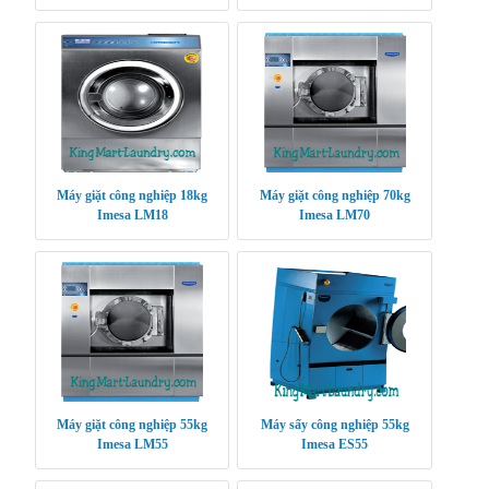
Máy giặt công nghiệp 18kg
Máy giặt công nghiệp 70kg
Imesa LM18
Imesa LM70
Máy giặt công nghiệp 55kg
Máy sấy công nghiệp 55kg
Imesa LM55
Imesa ES55