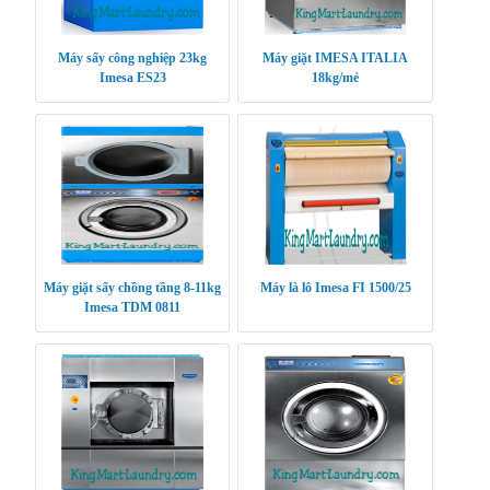
Máy sấy công nghiệp 23kg
Máy giặt IMESA ITALIA
Imesa ES23
18kg/mẻ
Máy giặt sấy chồng tầng 8-11kg
Máy là lô Imesa FI 1500/25
Imesa TDM 0811