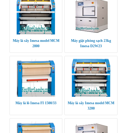
Máy là sấy Imesa model MCM
Máy giặt phòng sạch 23kg
2800
Imesa D2W23
Máy là lô Imesa FI 1500/33
Máy là sấy Imesa model MCM
3200