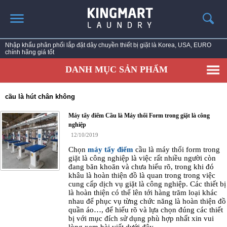
Nhập khẩu phân phối lắp đặt dây chuyền thiết bị giặt là Korea, USA, EURO
chính hãng giá tốt
TRANG CHỦ
DANH MỤC SẢN PHẨM
GIỚI THIỆU
SẢN PHẨM
cầu là hút chân không
TIN TỨC GIẶT LÀ
Máy tẩy điểm Cầu là Máy thổi Form trong giặt là công
CÔNG TRÌNH TRIỂN KHAI
nghiệp
12/10/2019
LIÊN HỆ
Chọn
máy tẩy điểm
cầu là máy thổi form trong
giặt là công nghiệp là việc rất nhiều người còn
đang băn khoăn và chưa hiểu rõ, trong khi đó
khâu là hoàn thiện đồ là quan trong trong việc
cung cấp dịch vụ giặt là công nghiệp. Các thiết bị
là hoàn thiện có thể lên tới hàng trăm loại khác
nhau để phục vụ từng chức năng là hoàn thiện đồ
quần áo…, để hiểu rõ và lựa chọn đúng các thiết
bị với mục đích sử dụng phù hợp nhất xin vui