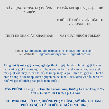
XÂY DỰNG XƯỞNG GIẶT CÔNG
TƯ VẤN MỞ DỊCH VỤ GIẶT KHÔ
NGHIỆP
THIẾT KẾ XƯỞNG GIẶT ĐẦU TƯ
VÀ DOANH THU
THIẾT KẾ NHÀ GIẶT KHÁCH SẠN
MÁY GIẶT NHUỘM TOLKAR
Email :
Kingmartvietnam@gmail.com | info@theonejsc.com
-
&- Website :
Kingmart-laundry.com ; Kingmart.com.vn ;
Tổng đại lý máy giặt công nghiệp
, thiết bị giặt là, dây chuyền giặt là cho
các xưởng giặt là công nghiệp, tiệm giặt và tiệm giặt khô là hơi, máy giặt,
máy giặt vắt, máy là, cầu là, sấy là ủi ép, máy là ga ... dịch vụ giặt ủi. Thiết bị
chính hãng, được nhập khẩu nguyên chiếc, mới 100%, dịch vụ bảo hành tốt
nhất và giá tốt nhất phân phối toàn quốc ...
VĂN PHÒNG : Tầng 8.1, Toà nhà Sacombank, Đường Lê Đức Thọ, P. Mỹ
Đình 2, Q. Nam Từ Liêm, Tp. Hà Nội
SHOWROOM : LÔ E1.2, ĐƯỜNG PHẠM HÙNG, MỸ ĐÌNH - THÀNH
PHỐ HÀ NỘI ( CÁCH BẾN XE MỸ ĐÌNH 500m )