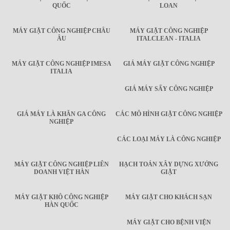
QUỐC
LOAN
MÁY GIẶT CÔNG NGHIỆP CHÂU
MÁY GIẶT CÔNG NGHIỆP
ÂU
ITALCLEAN - ITALIA
MÁY GIẶT CÔNG NGHIỆP IMESA
GIÁ MÁY GIẶT CÔNG NGHIỆP
ITALIA
GIÁ MÁY SẤY CÔNG NGHIỆP
GIÁ MÁY LÀ KHĂN GA CÔNG
CÁC MÔ HÌNH GIẶT CÔNG NGHIỆP
NGHIỆP
CÁC LOẠI MÁY LÀ CÔNG NGHIỆP
MÁY GIẶT CÔNG NGHIỆP LIÊN
HẠCH TOÁN XÂY DỰNG XƯỞNG
DOANH VIỆT HÀN
GIẶT
MÁY GIẶT KHÔ CÔNG NGHIỆP
MÁY GIẶT CHO KHÁCH SẠN
HÀN QUỐC
MÁY GIẶT CHO BỆNH VIỆN