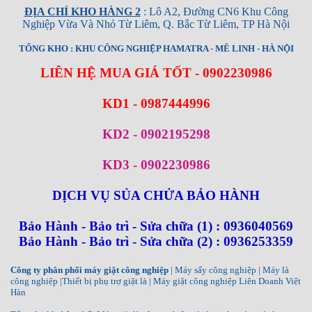
ĐỊA CHỈ KHO HÀNG 2
: Lô A2, Đường CN6 Khu Công
Nghiệp Vừa Và Nhỏ Từ Liêm, Q. Bắc Từ Liêm, TP Hà Nội
TỔNG KHO : KHU CÔNG NGHIỆP HAMATRA - MÊ LINH - HÀ NỘI
LIÊN HỆ MUA GIÁ TỐT - 0902230986
KD1 - 0987444996
KD2 - 0902195298
KD3 - 0902230986
DỊCH VỤ SỦA CHỬA BẢO HÀNH
Bảo Hành - Bảo trì - Sửa chữa (1) : 0936040569
Bảo Hành - Bảo trì - Sửa chữa (2) : 0936253359
Công ty phân phối máy giặt công nghiệp
| Máy sấy công nghiệp | Máy là
công nghiệp |Thiết bị phụ trợ giặt là | Máy giặt công nghiệp Liên Doanh Việt
Hàn