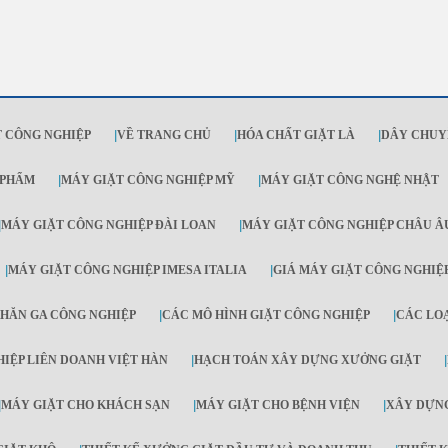
 CÔNG NGHIỆP
|
VỀ TRANG CHỦ
|
HÓA CHẤT GIẶT LÀ
|
DÂY CHUY
 PHẨM
|
MÁY GIẶT CÔNG NGHIỆP MỸ
|
MÁY GIẶT CÔNG NGHỆ NHẬT
|
MÁY GIẶT CÔNG NGHIỆP ĐÀI LOAN
|
MÁY GIẶT CÔNG NGHIỆP CHÂU Â
|
MÁY GIẶT CÔNG NGHIỆP IMESA ITALIA
|
GIÁ MÁY GIẶT CÔNG NGHIỆ
HĂN GA CÔNG NGHIỆP
|
CÁC MÔ HÌNH GIẶT CÔNG NGHIỆP
|
CÁC LO
IỆP LIÊN DOANH VIỆT HÀN
|
HẠCH TOÁN XÂY DỰNG XƯỞNG GIẶT
|
|
MÁY GIẶT CHO KHÁCH SẠN
|
MÁY GIẶT CHO BỆNH VIỆN
|
XÂY DỰNG