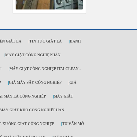
ỀN GIẶT LÀ
|
TIN TỨC GIẶT LÀ
|
DANH
|
MÁY GIẶT CÔNG NGHIỆP HÀN
U
|
MÁY GIẶT CÔNG NGHIỆP ITALCLEAN -
P
|
GIÁ MÁY SẤY CÔNG NGHIỆP
|
GIÁ
ẠI MÁY LÀ CÔNG NGHIỆP
|
MÁY GIẶT
MÁY GIẶT KHÔ CÔNG NGHIỆP HÀN
 XƯỞNG GIẶT CÔNG NGHIỆP
|
TƯ VẤN MỞ