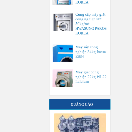
KOREA
Cung cấp máy giặt
công nghiệp ướt
50kg/mẻ
HWASUNG PAROS
KOREA
Máy sấy công
nghiệp 34kg Imesa
ES34
Máy giặt công
nghiệp 22kg WL22
Italclean
QUẢNG CÁO