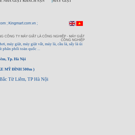
KẾ NHÀ GIẶT KHÁCH SẠN
|
MÁY GIẶT
com ; Kingmart.com.vn ;
G CÔNG TY MÁY GIẶT LÀ CÔNG NGHIỆP - MÁY GIẶT
CÔNG NGHIỆP
hơi, máy giặt, máy giặt vắt, máy là, cầu là, sấy là ủi
t phân phối toàn quốc ...
êm, Tp. Hà Nội
E MỸ ĐÌNH 500m )
Bắc Từ Liêm, TP Hà Nội