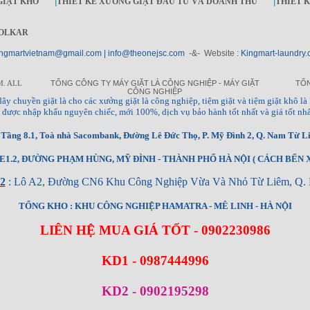
GIẶT KHÔ
|
THIẾT KẾ XƯỞNG GIẶT ĐẦU TƯ VÀ DOANH THU
|
THIẾT 
OLKAR
ngmartvietnam@gmail.com | info@theonejsc.com
-&- Website :
Kingmart-laundry.
M. ALL
TỔNG CÔNG TY MÁY GIẶT LÀ CÔNG NGHIỆP - MÁY GIẶT
TỔN
CÔNG NGHIỆP
à, dây chuyền giặt là cho các xưởng giặt là công nghiệp, tiệm giặt và tiệm giặt khô là 
ng, được nhập khẩu nguyên chiếc, mới 100%, dịch vụ bảo hành tốt nhất và giá tốt nhấ
ầng 8.1, Toà nhà Sacombank, Đường Lê Đức Thọ, P. Mỹ Đình 2, Q. Nam Từ Li
1.2, ĐƯỜNG PHẠM HÙNG, MỸ ĐÌNH - THÀNH PHỐ HÀ NỘI ( CÁCH BẾN X
2
: Lô A2, Đường CN6 Khu Công Nghiệp Vừa Và Nhỏ Từ Liêm, Q. 
TỔNG KHO : KHU CÔNG NGHIỆP HAMATRA - MÊ LINH - HÀ NỘI
LIÊN HỆ MUA GIÁ TỐT - 0902230986
KD1 - 0987444996
KD2 - 0902195298