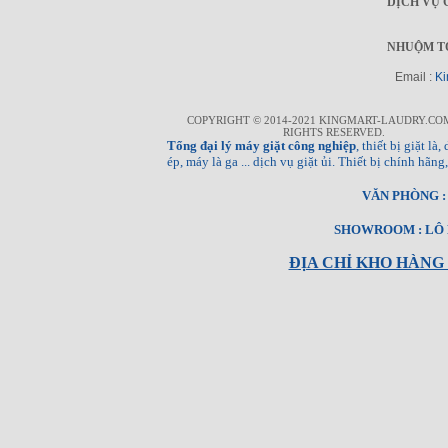
DỊCH VỤ 
NHUỘM T
Email :
Ki
COPYRIGHT © 2014-2021 KINGMART-LAUDRY.CO
RIGHTS RESERVED.
Tổng đại lý máy giặt công nghiệp
, thiết bị giặt l
ép, máy là ga ... dịch vụ giặt ủi. Thiết bị chính hã
VĂN PHÒNG : T
SHOWROOM : LÔ E
ĐỊA CHỈ KHO HÀNG 