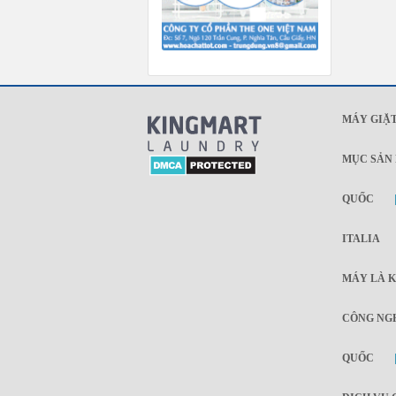
MÁY GIẶT
MỤC SẢN
QUỐC
ITALIA
MÁY LÀ K
CÔNG NGH
QUỐC