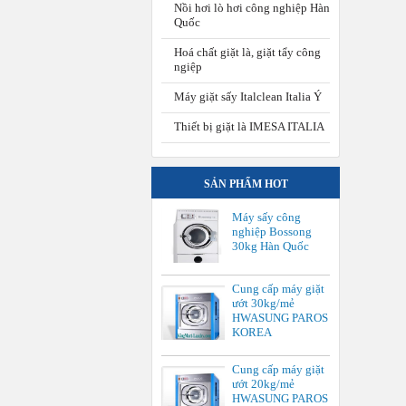
Nồi hơi lò hơi công nghiệp Hàn
Quốc
Hoá chất giặt là, giặt tẩy công
ngiệp
Máy giặt sấy Italclean Italia Ý
Thiết bị giặt là IMESA ITALIA
SẢN PHẨM HOT
Máy sấy công
nghiệp Bossong
30kg Hàn Quốc
Cung cấp máy giặt
ướt 30kg/mẻ
HWASUNG PAROS
KOREA
Cung cấp máy giặt
ướt 20kg/mẻ
HWASUNG PAROS