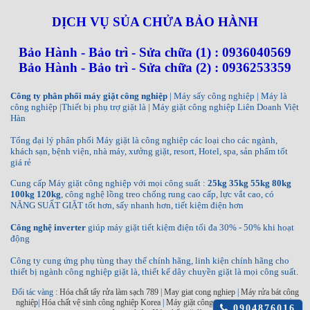
DỊCH VỤ SỦA CHỬA BẢO HÀNH
Bảo Hành - Bảo trì - Sửa chữa (1) : 0936040569
Bảo Hành - Bảo trì - Sửa chữa (2) : 0936253359
Công ty phân phối máy giặt công nghiệp
| Máy sấy công nghiệp | Máy là
công nghiệp |Thiết bị phụ trợ giặt là | Máy giặt công nghiệp Liên Doanh Việt
Hàn
Tổng đại lý phân phối Máy giặt là công nghiệp các loại cho các ngành,
khách sạn, bệnh viện, nhà máy, xưởng giặt, resort, Hotel, spa, sản phẩm tốt
giá rẻ
Cung cấp Máy giặt công nghiệp với mọi công suất :
25kg 35kg 55kg 80kg
100kg 120kg
, công nghệ lồng treo chống rung cao cấp, lực vắt cao, có
NĂNG SUẤT GIẶT tốt hơn, sấy nhanh hơn, tiết kiệm điện hơn
Công nghệ inverter
giúp máy giặt tiết kiệm điện tối đa 30% - 50% khi hoạt
động
Công ty cung ứng phụ tùng thay thế chính hãng, linh kiện chính hãng cho
thiết bị ngành công nghiệp giặt là, thiết kế dây chuyền giặt là mọi công suất.
Đối tác vàng :
Hóa chất tẩy rửa làm sạch 789
|
May giat cong nghiep
|
Máy rửa bát công
nghiệp
|
Hóa chất vệ sinh công nghiệp Korea
|
Máy giặt công nghiệp INKO
|
Máy sấy
Click
0904876016