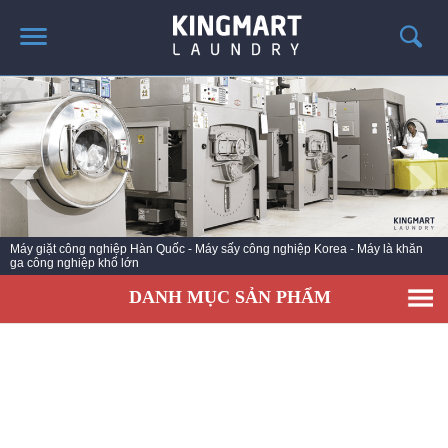
TRANG CHỦ
GIỚI THIỆU
SẢN PHẨM
TIN TỨC GIẶT LÀ
CÔNG TRÌNH TRIỂN KHAI
Máy giặt công nghiệp Hàn Quốc - Máy sấy công nghiệp Korea - Máy là khăn
ga công nghiệp khổ lớn
LIÊN HỆ
DANH MỤC SẢN PHẨM