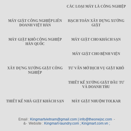
CÁC LOẠI MÁY LÀ CÔNG NGHIỆP
MÁY GIẶT CÔNG NGHIỆP LIÊN
HẠCH TOÁN XÂY DỰNG XƯỞNG
DOANH VIỆT HÀN
GIẶT
MÁY GIẶT KHÔ CÔNG NGHIỆP
MÁY GIẶT CHO KHÁCH SẠN
HÀN QUỐC
MÁY GIẶT CHO BỆNH VIỆN
XÂY DỰNG XƯỞNG GIẶT CÔNG
TƯ VẤN MỞ DỊCH VỤ GIẶT KHÔ
NGHIỆP
THIẾT KẾ XƯỞNG GIẶT ĐẦU TƯ
VÀ DOANH THU
THIẾT KẾ NHÀ GIẶT KHÁCH SẠN
MÁY GIẶT NHUỘM TOLKAR
Email :
Kingmartvietnam@gmail.com | info@theonejsc.com
-
&- Website :
Kingmart-laundry.com ; Kingmart.com.vn ;