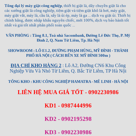
Tổng đại lý máy giặt công nghiệp
, thiết bị giặt là, dây chuyền giặt là cho
các xưởng giặt là công nghiệp, tiệm giặt và tiệm giặt khô là hơi, máy giặt,
máy giặt vắt, máy là, cầu là, sấy là ủi ép, máy là ga ... dịch vụ giặt ủi. Thiết bị
chính hãng, được nhập khẩu nguyên chiếc, mới 100%, dịch vụ bảo hành tốt
nhất và giá tốt nhất phân phối toàn quốc ...
VĂN PHÒNG : Tầng 8.1, Toà nhà Sacombank, Đường Lê Đức Thọ, P. Mỹ
Đình 2, Q. Nam Từ Liêm, Tp. Hà Nội
SHOWROOM : LÔ E1.2, ĐƯỜNG PHẠM HÙNG, MỸ ĐÌNH - THÀNH
PHỐ HÀ NỘI ( CÁCH BẾN XE MỸ ĐÌNH 500m )
ĐỊA CHỈ KHO HÀNG 2
: Lô A2, Đường CN6 Khu Công
Nghiệp Vừa Và Nhỏ Từ Liêm, Q. Bắc Từ Liêm, TP Hà Nội
TỔNG KHO : KHU CÔNG NGHIỆP HAMATRA - MÊ LINH - HÀ NỘI
LIÊN HỆ MUA GIÁ TỐT - 0902230986
KD1 - 0987444996
KD2 - 0902195298
KD3 - 0902230986