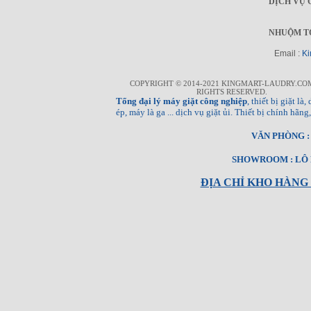
DỊCH VỤ 
NHUỘM T
Email :
Ki
COPYRIGHT © 2014-2021 KINGMART-LAUDRY.CO
RIGHTS RESERVED.
Tổng đại lý máy giặt công nghiệp
, thiết bị giặt l
ép, máy là ga ... dịch vụ giặt ủi. Thiết bị chính hã
VĂN PHÒNG : T
SHOWROOM : LÔ E
ĐỊA CHỈ KHO HÀNG 