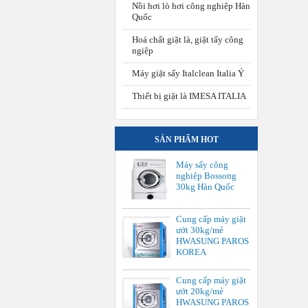
Nồi hơi lò hơi công nghiệp Hàn
Quốc
Hoá chất giặt là, giặt tẩy công
ngiệp
Máy giặt sấy Italclean Italia Ý
Thiết bị giặt là IMESA ITALIA
SẢN PHẨM HOT
Máy sấy công
nghiệp Bossong
30kg Hàn Quốc
Cung cấp máy giặt
ướt 30kg/mẻ
HWASUNG PAROS
KOREA
Cung cấp máy giặt
ướt 20kg/mẻ
HWASUNG PAROS