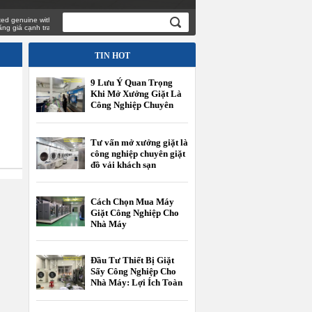
enuine with
iá cạnh tranh
TIN HOT
9 Lưu Ý Quan Trọng
Khi Mở Xưởng Giặt Là
Công Nghiệp Chuyên
Giặt Đồ Vải Khách Sạn
Tư vấn mở xưởng giặt là
công nghiệp chuyên giặt
đồ vải khách sạn
Cách Chọn Mua Máy
Giặt Công Nghiệp Cho
Nhà Máy
Đầu Tư Thiết Bị Giặt
Sấy Công Nghiệp Cho
Nhà Máy: Lợi Ích Toàn
Diện