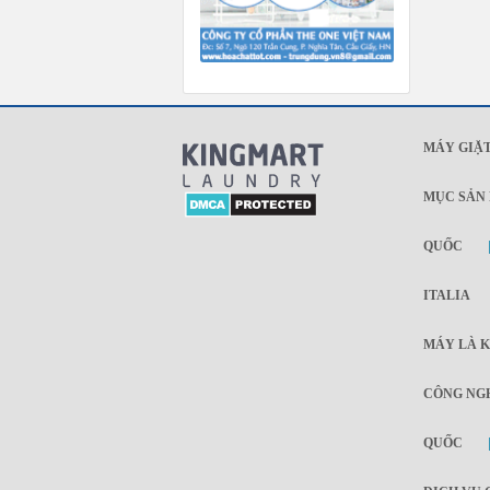
MÁY GIẶT
MỤC SẢN
QUỐC
ITALIA
MÁY LÀ K
CÔNG NGH
QUỐC