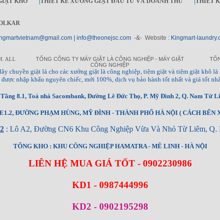
GIẶT KHÔ
|
THIẾT KẾ XƯỞNG GIẶT ĐẦU TƯ VÀ DOANH THU
|
THIẾT 
OLKAR
ngmartvietnam@gmail.com | info@theonejsc.com
-&- Website :
Kingmart-laundry.
M. ALL
TỔNG CÔNG TY MÁY GIẶT LÀ CÔNG NGHIỆP - MÁY GIẶT
TỔN
CÔNG NGHIỆP
à, dây chuyền giặt là cho các xưởng giặt là công nghiệp, tiệm giặt và tiệm giặt khô là 
ng, được nhập khẩu nguyên chiếc, mới 100%, dịch vụ bảo hành tốt nhất và giá tốt nhấ
ầng 8.1, Toà nhà Sacombank, Đường Lê Đức Thọ, P. Mỹ Đình 2, Q. Nam Từ Li
1.2, ĐƯỜNG PHẠM HÙNG, MỸ ĐÌNH - THÀNH PHỐ HÀ NỘI ( CÁCH BẾN X
2
: Lô A2, Đường CN6 Khu Công Nghiệp Vừa Và Nhỏ Từ Liêm, Q. 
TỔNG KHO : KHU CÔNG NGHIỆP HAMATRA - MÊ LINH - HÀ NỘI
LIÊN HỆ MUA GIÁ TỐT - 0902230986
KD1 - 0987444996
KD2 - 0902195298