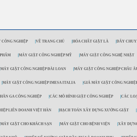
 CÔNG NGHIỆP
|
VỀ TRANG CHỦ
|
HÓA CHẤT GIẶT LÀ
|
DÂY CHUY
 PHẨM
|
MÁY GIẶT CÔNG NGHIỆP MỸ
|
MÁY GIẶT CÔNG NGHỆ NHẬT
|
MÁY GIẶT CÔNG NGHIỆP ĐÀI LOAN
|
MÁY GIẶT CÔNG NGHIỆP CHÂU Â
|
MÁY GIẶT CÔNG NGHIỆP IMESA ITALIA
|
GIÁ MÁY GIẶT CÔNG NGHIỆ
HĂN GA CÔNG NGHIỆP
|
CÁC MÔ HÌNH GIẶT CÔNG NGHIỆP
|
CÁC LO
IỆP LIÊN DOANH VIỆT HÀN
|
HẠCH TOÁN XÂY DỰNG XƯỞNG GIẶT
|
|
MÁY GIẶT CHO KHÁCH SẠN
|
MÁY GIẶT CHO BỆNH VIỆN
|
XÂY DỰNG