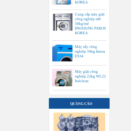
KOREA
Cung cấp máy giặt
công nghiệp ướt
50kg/mẻ
HWASUNG PAROS
KOREA
Máy sấy công
nghiệp 34kg Imesa
ES34
Máy giặt công
nghiệp 22kg WL22
Italclean
QUẢNG CÁO