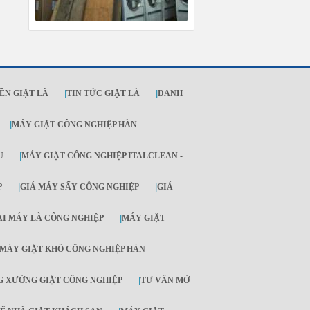
ỀN GIẶT LÀ
|
TIN TỨC GIẶT LÀ
|
DANH
|
MÁY GIẶT CÔNG NGHIỆP HÀN
U
|
MÁY GIẶT CÔNG NGHIỆP ITALCLEAN -
P
|
GIÁ MÁY SẤY CÔNG NGHIỆP
|
GIÁ
ẠI MÁY LÀ CÔNG NGHIỆP
|
MÁY GIẶT
MÁY GIẶT KHÔ CÔNG NGHIỆP HÀN
 XƯỞNG GIẶT CÔNG NGHIỆP
|
TƯ VẤN MỞ