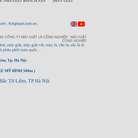
KẾ NHÀ GIẶT KHÁCH SẠN
|
MÁY GIẶT
com ; Kingmart.com.vn ;
G CÔNG TY MÁY GIẶT LÀ CÔNG NGHIỆP - MÁY GIẶT
CÔNG NGHIỆP
hơi, máy giặt, máy giặt vắt, máy là, cầu là, sấy là ủi
t phân phối toàn quốc ...
êm, Tp. Hà Nội
E MỸ ĐÌNH 500m )
Bắc Từ Liêm, TP Hà Nội