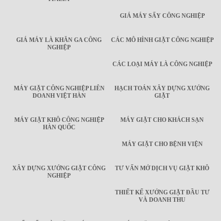
GIÁ MÁY SẤY CÔNG NGHIỆP
GIÁ MÁY LÀ KHĂN GA CÔNG
CÁC MÔ HÌNH GIẶT CÔNG NGHIỆP
NGHIỆP
CÁC LOẠI MÁY LÀ CÔNG NGHIỆP
MÁY GIẶT CÔNG NGHIỆP LIÊN
HẠCH TOÁN XÂY DỰNG XƯỞNG
DOANH VIỆT HÀN
GIẶT
MÁY GIẶT KHÔ CÔNG NGHIỆP
MÁY GIẶT CHO KHÁCH SẠN
HÀN QUỐC
MÁY GIẶT CHO BỆNH VIỆN
XÂY DỰNG XƯỞNG GIẶT CÔNG
TƯ VẤN MỞ DỊCH VỤ GIẶT KHÔ
NGHIỆP
THIẾT KẾ XƯỞNG GIẶT ĐẦU TƯ
VÀ DOANH THU