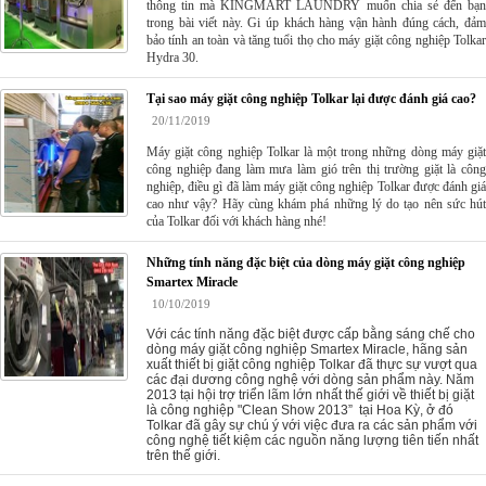
thông tin mà KINGMART LAUNDRY muốn chia sẻ đến bạn
trong bài viết này. Gi úp khách hàng vận hành đúng cách, đảm
bảo tính an toàn và tăng tuổi thọ cho máy giặt công nghiệp Tolkar
Hydra 30.
Tại sao máy giặt công nghiệp Tolkar lại được đánh giá cao?
20/11/2019
Máy giặt công nghiệp Tolkar là một trong những dòng máy giặt
công nghiệp đang làm mưa làm gió trên thị trường giặt là công
nghiệp, điều gì đã làm máy giặt công nghiệp Tolkar được đánh giá
cao như vậy? Hãy cùng khám phá những lý do tạo nên sức hút
của Tolkar đối với khách hàng nhé!
Những tính năng đặc biệt của dòng máy giặt công nghiệp
Smartex Miracle
10/10/2019
Với các tính năng đặc biệt được cấp bằng sáng chế cho
dòng máy giặt công nghiệp Smartex
Miracle, hãng sản
xuất thiết bị giặt công nghiệp Tolkar đã thực sự vượt qua
các đại dương công nghệ với dòng sản phẩm này. Năm
2013 tại hội trợ triển lãm lớn nhất thế giới về thiết bị giặt
là công nghiệp "Clean Show 2013”
tại Hoa Kỳ, ở đó
Tolkar đã gây sự chú ý với việc đưa ra các sản phẩm với
công nghệ tiết kiệm các nguồn năng lượng tiên tiến nhất
trên thế giới.