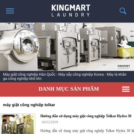
TRANG CHỦ
GIỚI THIỆU
SẢN PHẨM
TIN TỨC GIẶT LÀ
CÔNG TRÌNH TRIỂN KHAI
Máy giặt công nghiệp Hàn Quốc - Máy sấy công nghiệp Korea - Máy là khăn
ga công nghiệp khổ lớn
LIÊN HỆ
DANH MỤC SẢN PHẨM
máy giặt công nghiệp tolkar
Hướng dẫn sử dụng máy giặt công nghiệp Tolkar Hydra 30
04/12/2019
Hướng dẫn sử dụng máy giặt công nghiệp Tolkar Hydra 30 là