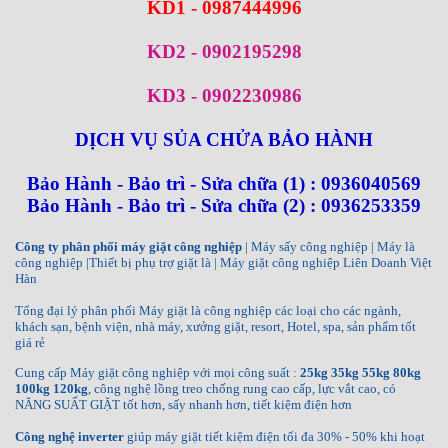
KD1 - 0987444996
KD2 - 0902195298
KD3 - 0902230986
DỊCH VỤ SỦA CHỬA BẢO HÀNH
Bảo Hành - Bảo trì - Sửa chữa (1) : 0936040569
Bảo Hành - Bảo trì - Sửa chữa (2) : 0936253359
Công ty phân phối máy giặt công nghiệp
| Máy sấy công nghiệp | Máy là
công nghiệp |Thiết bị phụ trợ giặt là | Máy giặt công nghiệp Liên Doanh Việt
Hàn
Tổng đại lý phân phối Máy giặt là công nghiệp các loại cho các ngành,
khách sạn, bệnh viện, nhà máy, xưởng giặt, resort, Hotel, spa, sản phẩm tốt
giá rẻ
Cung cấp Máy giặt công nghiệp với mọi công suất :
25kg 35kg 55kg 80kg
100kg 120kg
, công nghệ lồng treo chống rung cao cấp, lực vắt cao, có
NĂNG SUẤT GIẶT tốt hơn, sấy nhanh hơn, tiết kiệm điện hơn
Công nghệ inverter
giúp máy giặt tiết kiệm điện tối đa 30% - 50% khi hoạt