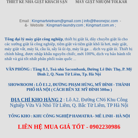
THIẾT KẾ NHÀ GIẶT KHÁCH SẠN
MÁY GIẶT NHUỘM TOLKAR
Email :
Kingmartvietnam@gmail.com | info@theonejsc.com
-
&- Website :
Kingmart-laundry.com ; Kingmart.com.vn ;
Tổng đại lý máy giặt công nghiệp
, thiết bị giặt là, dây chuyền giặt là cho
các xưởng giặt là công nghiệp, tiệm giặt và tiệm giặt khô là hơi, máy giặt,
máy giặt vắt, máy là, cầu là, sấy là ủi ép, máy là ga ... dịch vụ giặt ủi. Thiết bị
chính hãng, được nhập khẩu nguyên chiếc, mới 100%, dịch vụ bảo hành tốt
nhất và giá tốt nhất phân phối toàn quốc ...
VĂN PHÒNG : Tầng 8.1, Toà nhà Sacombank, Đường Lê Đức Thọ, P. Mỹ
Đình 2, Q. Nam Từ Liêm, Tp. Hà Nội
SHOWROOM : LÔ E1.2, ĐƯỜNG PHẠM HÙNG, MỸ ĐÌNH - THÀNH
PHỐ HÀ NỘI ( CÁCH BẾN XE MỸ ĐÌNH 500m )
ĐỊA CHỈ KHO HÀNG 2
: Lô A2, Đường CN6 Khu Công
Nghiệp Vừa Và Nhỏ Từ Liêm, Q. Bắc Từ Liêm, TP Hà Nội
TỔNG KHO : KHU CÔNG NGHIỆP HAMATRA - MÊ LINH - HÀ NỘI
LIÊN HỆ MUA GIÁ TỐT - 0902230986