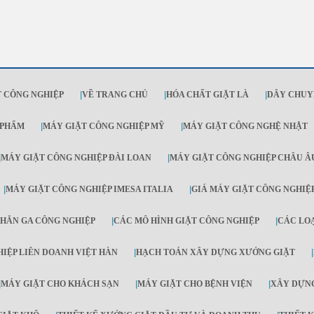
 CÔNG NGHIỆP
|
VỀ TRANG CHỦ
|
HÓA CHẤT GIẶT LÀ
|
DÂY CHUY
 PHẨM
|
MÁY GIẶT CÔNG NGHIỆP MỸ
|
MÁY GIẶT CÔNG NGHỆ NHẬT
|
MÁY GIẶT CÔNG NGHIỆP ĐÀI LOAN
|
MÁY GIẶT CÔNG NGHIỆP CHÂU Â
|
MÁY GIẶT CÔNG NGHIỆP IMESA ITALIA
|
GIÁ MÁY GIẶT CÔNG NGHIỆ
HĂN GA CÔNG NGHIỆP
|
CÁC MÔ HÌNH GIẶT CÔNG NGHIỆP
|
CÁC LO
IỆP LIÊN DOANH VIỆT HÀN
|
HẠCH TOÁN XÂY DỰNG XƯỞNG GIẶT
|
|
MÁY GIẶT CHO KHÁCH SẠN
|
MÁY GIẶT CHO BỆNH VIỆN
|
XÂY DỰNG