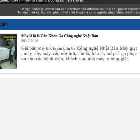
ghiệp Korea - Máy là khăn ga công nghiệp khổ lớn
Design, consult, installation and distributor all industrial laundry equipment imported genu
Tư vấn thiết kế, lắp đặt, phân phối thiết bị giặt là công nghiệp nhập khẩu chính hãng giá 
2.8m
Máy là lô là Cán Khăn Ga Công nghệ Nhật Bản
06/12/2016
Giá bán
Công nghệ Nhật Bản Máy giặt
Máy là lô là cán khăn Ga
, máy sấy, máy vắt, nồi hơi, cầu là, bàn là, máy là ga phục
vụ cho các bệnh viện, khách sạn, nhà máy, xưởng giặt.