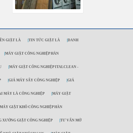
ỀN GIẶT LÀ
|
TIN TỨC GIẶT LÀ
|
DANH
|
MÁY GIẶT CÔNG NGHIỆP HÀN
U
|
MÁY GIẶT CÔNG NGHIỆP ITALCLEAN -
P
|
GIÁ MÁY SẤY CÔNG NGHIỆP
|
GIÁ
ẠI MÁY LÀ CÔNG NGHIỆP
|
MÁY GIẶT
MÁY GIẶT KHÔ CÔNG NGHIỆP HÀN
 XƯỞNG GIẶT CÔNG NGHIỆP
|
TƯ VẤN MỞ