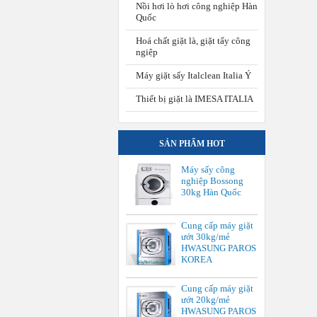
Nồi hơi lò hơi công nghiệp Hàn
Quốc
Hoá chất giặt là, giặt tẩy công
ngiệp
Máy giặt sấy Italclean Italia Ý
Thiết bị giặt là IMESA ITALIA
SẢN PHẨM HOT
Máy sấy công
nghiệp Bossong
30kg Hàn Quốc
Cung cấp máy giặt
ướt 30kg/mẻ
HWASUNG PAROS
KOREA
Cung cấp máy giặt
ướt 20kg/mẻ
HWASUNG PAROS