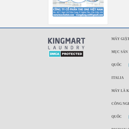
MÁY GIẶT
MỤC SẢN
QUỐC
ITALIA
MÁY LÀ K
CÔNG NGH
QUỐC