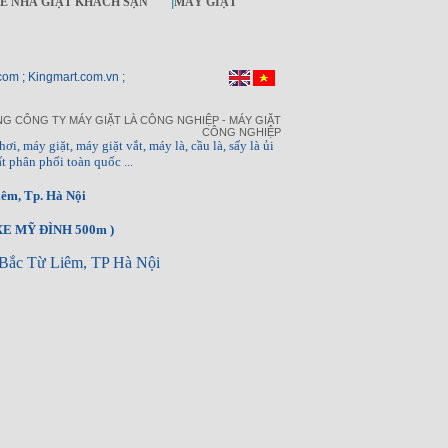
KẾ NHÀ GIẶT KHÁCH SẠN
|
MÁY GIẶT
com ; Kingmart.com.vn ;
G CÔNG TY MÁY GIẶT LÀ CÔNG NGHIỆP - MÁY GIẶT
CÔNG NGHIỆP
hơi, máy giặt, máy giặt vắt, máy là, cầu là, sấy là ủi
t phân phối toàn quốc ...
êm, Tp. Hà Nội
E MỸ ĐÌNH 500m )
Bắc Từ Liêm, TP Hà Nội