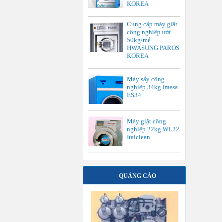
KOREA
Cung cấp máy giặt
công nghiệp ướt
50kg/mẻ
HWASUNG PAROS
KOREA
Máy sấy công
nghiệp 34kg Imesa
ES34
Máy giặt công
nghiệp 22kg WL22
Italclean
QUẢNG CÁO