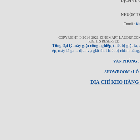
DỊCH VỤ 
NHUỘM T
Email :
Ki
COPYRIGHT © 2014-2021 KINGMART-LAUDRY.CO
RIGHTS RESERVED.
Tổng đại lý máy giặt công nghiệp
, thiết bị giặt l
ép, máy là ga ... dịch vụ giặt ủi. Thiết bị chính hã
VĂN PHÒNG : T
SHOWROOM : LÔ E
ĐỊA CHỈ KHO HÀNG 