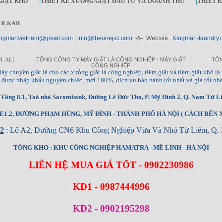
GIẶT KHÔ
|
THIẾT KẾ XƯỞNG GIẶT ĐẦU TƯ VÀ DOANH THU
|
THIẾT 
OLKAR
ngmartvietnam@gmail.com | info@theonejsc.com
-&- Website :
Kingmart-laundry.
M. ALL
TỔNG CÔNG TY MÁY GIẶT LÀ CÔNG NGHIỆP - MÁY GIẶT
TỔN
CÔNG NGHIỆP
à, dây chuyền giặt là cho các xưởng giặt là công nghiệp, tiệm giặt và tiệm giặt khô là 
ng, được nhập khẩu nguyên chiếc, mới 100%, dịch vụ bảo hành tốt nhất và giá tốt nhấ
ầng 8.1, Toà nhà Sacombank, Đường Lê Đức Thọ, P. Mỹ Đình 2, Q. Nam Từ Li
1.2, ĐƯỜNG PHẠM HÙNG, MỸ ĐÌNH - THÀNH PHỐ HÀ NỘI ( CÁCH BẾN X
2
: Lô A2, Đường CN6 Khu Công Nghiệp Vừa Và Nhỏ Từ Liêm, Q. 
TỔNG KHO : KHU CÔNG NGHIỆP HAMATRA - MÊ LINH - HÀ NỘI
LIÊN HỆ MUA GIÁ TỐT - 0902230986
KD1 - 0987444996
KD2 - 0902195298