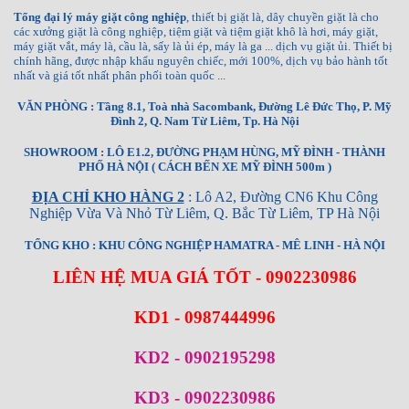
Tổng đại lý máy giặt công nghiệp
, thiết bị giặt là, dây chuyền giặt là cho
các xưởng giặt là công nghiệp, tiệm giặt và tiệm giặt khô là hơi, máy giặt,
máy giặt vắt, máy là, cầu là, sấy là ủi ép, máy là ga ... dịch vụ giặt ủi. Thiết bị
chính hãng, được nhập khẩu nguyên chiếc, mới 100%, dịch vụ bảo hành tốt
nhất và giá tốt nhất phân phối toàn quốc ...
VĂN PHÒNG : Tầng 8.1, Toà nhà Sacombank, Đường Lê Đức Thọ, P. Mỹ
Đình 2, Q. Nam Từ Liêm, Tp. Hà Nội
SHOWROOM : LÔ E1.2, ĐƯỜNG PHẠM HÙNG, MỸ ĐÌNH - THÀNH
PHỐ HÀ NỘI ( CÁCH BẾN XE MỸ ĐÌNH 500m )
ĐỊA CHỈ KHO HÀNG 2
: Lô A2, Đường CN6 Khu Công
Nghiệp Vừa Và Nhỏ Từ Liêm, Q. Bắc Từ Liêm, TP Hà Nội
TỔNG KHO : KHU CÔNG NGHIỆP HAMATRA - MÊ LINH - HÀ NỘI
LIÊN HỆ MUA GIÁ TỐT - 0902230986
KD1 - 0987444996
KD2 - 0902195298
KD3 - 0902230986