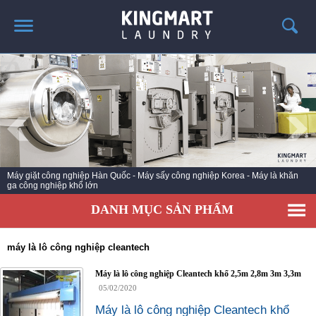
TRANG CHỦ
GIỚI THIỆU
SẢN PHẨM
TIN TỨC GIẶT LÀ
CÔNG TRÌNH TRIỂN KHAI
Máy giặt công nghiệp Hàn Quốc - Máy sấy công nghiệp Korea - Máy là khăn
ga công nghiệp khổ lớn
LIÊN HỆ
DANH MỤC SẢN PHẨM
máy là lô công nghiệp cleantech
Máy là lô công nghiệp Cleantech khổ 2,5m 2,8m 3m 3,3m
05/02/2020
Máy là lô công nghiệp Cleantech khổ