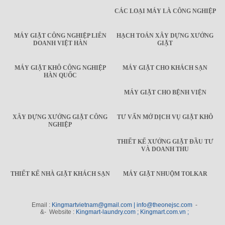
CÁC LOẠI MÁY LÀ CÔNG NGHIỆP
MÁY GIẶT CÔNG NGHIỆP LIÊN
HẠCH TOÁN XÂY DỰNG XƯỞNG
DOANH VIỆT HÀN
GIẶT
MÁY GIẶT KHÔ CÔNG NGHIỆP
MÁY GIẶT CHO KHÁCH SẠN
HÀN QUỐC
MÁY GIẶT CHO BỆNH VIỆN
XÂY DỰNG XƯỞNG GIẶT CÔNG
TƯ VẤN MỞ DỊCH VỤ GIẶT KHÔ
NGHIỆP
THIẾT KẾ XƯỞNG GIẶT ĐẦU TƯ
VÀ DOANH THU
THIẾT KẾ NHÀ GIẶT KHÁCH SẠN
MÁY GIẶT NHUỘM TOLKAR
Email :
Kingmartvietnam@gmail.com | info@theonejsc.com
-
&- Website :
Kingmart-laundry.com ; Kingmart.com.vn ;