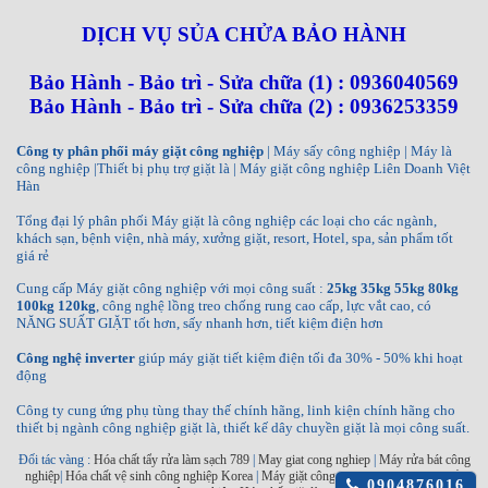
DỊCH VỤ SỦA CHỬA BẢO HÀNH
Bảo Hành - Bảo trì - Sửa chữa (1) : 0936040569
Bảo Hành - Bảo trì - Sửa chữa (2) : 0936253359
Công ty phân phối máy giặt công nghiệp
| Máy sấy công nghiệp | Máy là
công nghiệp |Thiết bị phụ trợ giặt là | Máy giặt công nghiệp Liên Doanh Việt
Hàn
Tổng đại lý phân phối Máy giặt là công nghiệp các loại cho các ngành,
khách sạn, bệnh viện, nhà máy, xưởng giặt, resort, Hotel, spa, sản phẩm tốt
giá rẻ
Cung cấp Máy giặt công nghiệp với mọi công suất :
25kg 35kg 55kg 80kg
100kg 120kg
, công nghệ lồng treo chống rung cao cấp, lực vắt cao, có
NĂNG SUẤT GIẶT tốt hơn, sấy nhanh hơn, tiết kiệm điện hơn
Công nghệ inverter
giúp máy giặt tiết kiệm điện tối đa 30% - 50% khi hoạt
động
Công ty cung ứng phụ tùng thay thế chính hãng, linh kiện chính hãng cho
thiết bị ngành công nghiệp giặt là, thiết kế dây chuyền giặt là mọi công suất.
Đối tác vàng :
Hóa chất tẩy rửa làm sạch 789
|
May giat cong nghiep
|
Máy rửa bát công
nghiệp
|
Hóa chất vệ sinh công nghiệp Korea
|
Máy giặt công nghiệp INKO
|
Máy sấy
Click
0904876016