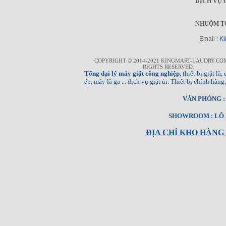
DỊCH VỤ 
NHUỘM T
Email :
Ki
COPYRIGHT © 2014-2021 KINGMART-LAUDRY.CO
RIGHTS RESERVED.
Tổng đại lý máy giặt công nghiệp
, thiết bị giặt l
ép, máy là ga ... dịch vụ giặt ủi. Thiết bị chính hã
VĂN PHÒNG : T
SHOWROOM : LÔ E
ĐỊA CHỈ KHO HÀNG 