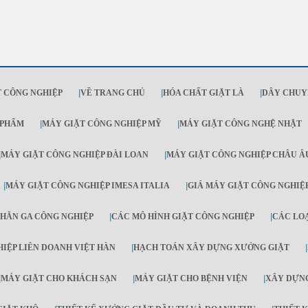
 CÔNG NGHIỆP
|
VỀ TRANG CHỦ
|
HÓA CHẤT GIẶT LÀ
|
DÂY CHUY
 PHẨM
|
MÁY GIẶT CÔNG NGHIỆP MỸ
|
MÁY GIẶT CÔNG NGHỆ NHẬT
|
MÁY GIẶT CÔNG NGHIỆP ĐÀI LOAN
|
MÁY GIẶT CÔNG NGHIỆP CHÂU Â
|
MÁY GIẶT CÔNG NGHIỆP IMESA ITALIA
|
GIÁ MÁY GIẶT CÔNG NGHIỆ
HĂN GA CÔNG NGHIỆP
|
CÁC MÔ HÌNH GIẶT CÔNG NGHIỆP
|
CÁC LO
IỆP LIÊN DOANH VIỆT HÀN
|
HẠCH TOÁN XÂY DỰNG XƯỞNG GIẶT
|
|
MÁY GIẶT CHO KHÁCH SẠN
|
MÁY GIẶT CHO BỆNH VIỆN
|
XÂY DỰNG