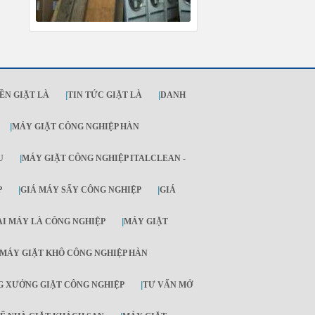
ỀN GIẶT LÀ
|
TIN TỨC GIẶT LÀ
|
DANH
|
MÁY GIẶT CÔNG NGHIỆP HÀN
U
|
MÁY GIẶT CÔNG NGHIỆP ITALCLEAN -
P
|
GIÁ MÁY SẤY CÔNG NGHIỆP
|
GIÁ
ẠI MÁY LÀ CÔNG NGHIỆP
|
MÁY GIẶT
MÁY GIẶT KHÔ CÔNG NGHIỆP HÀN
 XƯỞNG GIẶT CÔNG NGHIỆP
|
TƯ VẤN MỞ