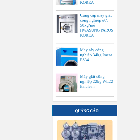
KOREA
Cung cấp máy giặt
công nghiệp ướt
50kg/mẻ
HWASUNG PAROS
KOREA
Máy sấy công
nghiệp 34kg Imesa
ES34
Máy giặt công
nghiệp 22kg WL22
Italclean
QUẢNG CÁO