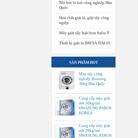
Nồi hơi lò hơi công nghiệp Hàn
Quốc
Hoá chất giặt là, giặt tẩy công
ngiệp
Máy giặt sấy Italclean Italia Ý
Thiết bị giặt là IMESA ITALIA
SẢN PHẨM HOT
Máy sấy công
nghiệp Bossong
30kg Hàn Quốc
Cung cấp máy giặt
ướt 30kg/mẻ
HWASUNG PAROS
KOREA
Cung cấp máy giặt
ướt 20kg/mẻ
HWASUNG PAROS