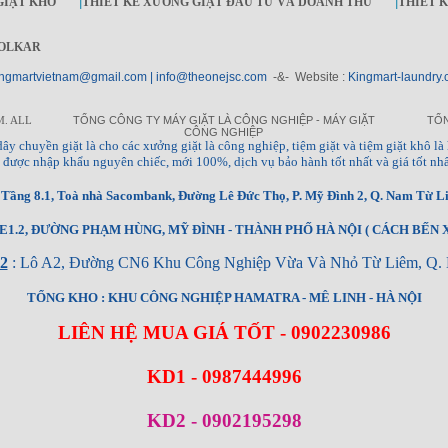
GIẶT KHÔ
|
THIẾT KẾ XƯỞNG GIẶT ĐẦU TƯ VÀ DOANH THU
|
THIẾT 
OLKAR
ngmartvietnam@gmail.com | info@theonejsc.com
-&- Website :
Kingmart-laundry.
M. ALL
TỔNG CÔNG TY MÁY GIẶT LÀ CÔNG NGHIỆP - MÁY GIẶT
TỔN
CÔNG NGHIỆP
à, dây chuyền giặt là cho các xưởng giặt là công nghiệp, tiệm giặt và tiệm giặt khô là 
ng, được nhập khẩu nguyên chiếc, mới 100%, dịch vụ bảo hành tốt nhất và giá tốt nhấ
ầng 8.1, Toà nhà Sacombank, Đường Lê Đức Thọ, P. Mỹ Đình 2, Q. Nam Từ Li
1.2, ĐƯỜNG PHẠM HÙNG, MỸ ĐÌNH - THÀNH PHỐ HÀ NỘI ( CÁCH BẾN X
2
: Lô A2, Đường CN6 Khu Công Nghiệp Vừa Và Nhỏ Từ Liêm, Q. 
TỔNG KHO : KHU CÔNG NGHIỆP HAMATRA - MÊ LINH - HÀ NỘI
LIÊN HỆ MUA GIÁ TỐT - 0902230986
KD1 - 0987444996
KD2 - 0902195298