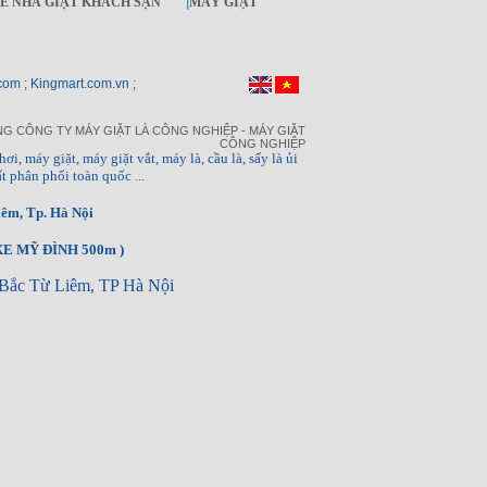
KẾ NHÀ GIẶT KHÁCH SẠN
|
MÁY GIẶT
com ; Kingmart.com.vn ;
G CÔNG TY MÁY GIẶT LÀ CÔNG NGHIỆP - MÁY GIẶT
CÔNG NGHIỆP
hơi, máy giặt, máy giặt vắt, máy là, cầu là, sấy là ủi
t phân phối toàn quốc ...
êm, Tp. Hà Nội
E MỸ ĐÌNH 500m )
Bắc Từ Liêm, TP Hà Nội