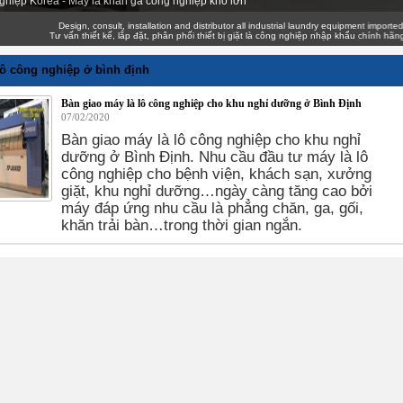
ghiệp Korea - Máy là khăn ga công nghiệp khổ lớn
Design, consult, installation and distributor all industrial laundry equipment imported genu
Tư vấn thiết kế, lắp đặt, phân phối thiết bị giặt là công nghiệp nhập khẩu chính hãng giá 
lô công nghiệp ở bình định
Bàn giao máy là lô công nghiệp cho khu nghỉ dưỡng ở Bình Định
07/02/2020
Bàn giao máy là lô công nghiệp cho khu nghỉ
dưỡng ở Bình Định. Nhu cầu đầu tư máy là lô
công nghiệp cho bệnh viện, khách sạn, xưởng
giặt, khu nghỉ dưỡng…ngày càng tăng cao bởi
máy đáp ứng nhu cầu là phẳng chăn, ga, gối,
khăn trải bàn…trong thời gian ngắn.