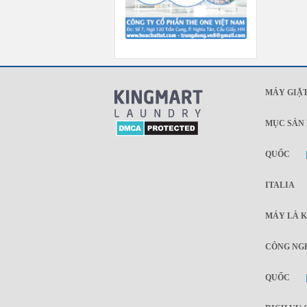
MÁY GIẶT
MỤC SẢN
QUỐC
ITALIA
MÁY LÀ K
CÔNG NGH
QUỐC