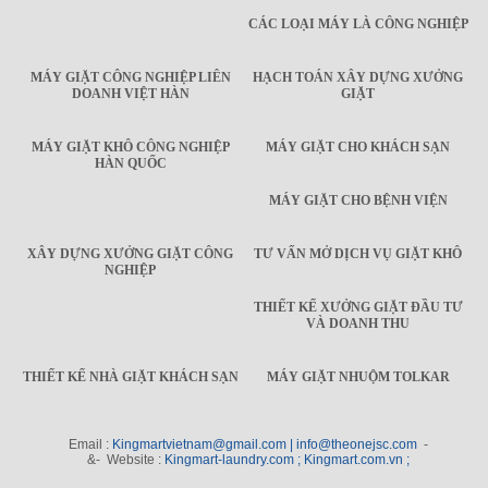
CÁC LOẠI MÁY LÀ CÔNG NGHIỆP
MÁY GIẶT CÔNG NGHIỆP LIÊN
HẠCH TOÁN XÂY DỰNG XƯỞNG
DOANH VIỆT HÀN
GIẶT
MÁY GIẶT KHÔ CÔNG NGHIỆP
MÁY GIẶT CHO KHÁCH SẠN
HÀN QUỐC
MÁY GIẶT CHO BỆNH VIỆN
XÂY DỰNG XƯỞNG GIẶT CÔNG
TƯ VẤN MỞ DỊCH VỤ GIẶT KHÔ
NGHIỆP
THIẾT KẾ XƯỞNG GIẶT ĐẦU TƯ
VÀ DOANH THU
THIẾT KẾ NHÀ GIẶT KHÁCH SẠN
MÁY GIẶT NHUỘM TOLKAR
Email :
Kingmartvietnam@gmail.com | info@theonejsc.com
-
&- Website :
Kingmart-laundry.com ; Kingmart.com.vn ;