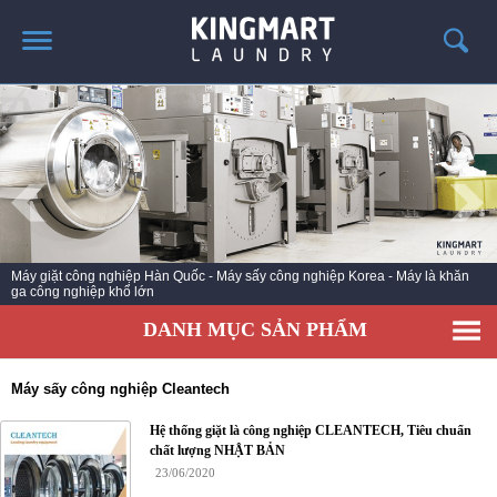
TRANG CHỦ
GIỚI THIỆU
SẢN PHẨM
TIN TỨC GIẶT LÀ
CÔNG TRÌNH TRIỂN KHAI
Máy giặt công nghiệp Hàn Quốc - Máy sấy công nghiệp Korea - Máy là khăn
ga công nghiệp khổ lớn
LIÊN HỆ
DANH MỤC SẢN PHẨM
Máy sấy công nghiệp Cleantech
Hệ thống giặt là công nghiệp CLEANTECH, Tiêu chuẩn
chất lượng NHẬT BẢN
23/06/2020