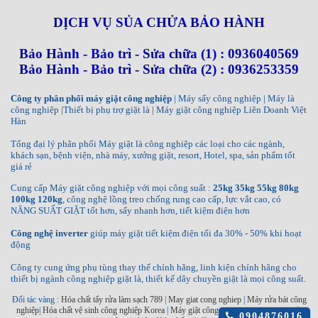
DỊCH VỤ SỦA CHỬA BẢO HÀNH
Bảo Hành - Bảo trì - Sửa chữa (1) : 0936040569
Bảo Hành - Bảo trì - Sửa chữa (2) : 0936253359
Công ty phân phối máy giặt công nghiệp
| Máy sấy công nghiệp | Máy là
công nghiệp |Thiết bị phụ trợ giặt là | Máy giặt công nghiệp Liên Doanh Việt
Hàn
Tổng đại lý phân phối Máy giặt là công nghiệp các loại cho các ngành,
khách sạn, bệnh viện, nhà máy, xưởng giặt, resort, Hotel, spa, sản phẩm tốt
giá rẻ
Cung cấp Máy giặt công nghiệp với mọi công suất :
25kg 35kg 55kg 80kg
100kg 120kg
, công nghệ lồng treo chống rung cao cấp, lực vắt cao, có
NĂNG SUẤT GIẶT tốt hơn, sấy nhanh hơn, tiết kiệm điện hơn
Công nghệ inverter
giúp máy giặt tiết kiệm điện tối đa 30% - 50% khi hoạt
động
Công ty cung ứng phụ tùng thay thế chính hãng, linh kiện chính hãng cho
thiết bị ngành công nghiệp giặt là, thiết kế dây chuyền giặt là mọi công suất.
Đối tác vàng :
Hóa chất tẩy rửa làm sạch 789
|
May giat cong nghiep
|
Máy rửa bát công
nghiệp
|
Hóa chất vệ sinh công nghiệp Korea
|
Máy giặt công nghiệp INKO
|
Máy sấy
Click
0904876016