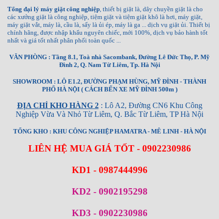
Tổng đại lý máy giặt công nghiệp
, thiết bị giặt là, dây chuyền giặt là cho
các xưởng giặt là công nghiệp, tiệm giặt và tiệm giặt khô là hơi, máy giặt,
máy giặt vắt, máy là, cầu là, sấy là ủi ép, máy là ga ... dịch vụ giặt ủi. Thiết bị
chính hãng, được nhập khẩu nguyên chiếc, mới 100%, dịch vụ bảo hành tốt
nhất và giá tốt nhất phân phối toàn quốc ...
VĂN PHÒNG : Tầng 8.1, Toà nhà Sacombank, Đường Lê Đức Thọ, P. Mỹ
Đình 2, Q. Nam Từ Liêm, Tp. Hà Nội
SHOWROOM : LÔ E1.2, ĐƯỜNG PHẠM HÙNG, MỸ ĐÌNH - THÀNH
PHỐ HÀ NỘI ( CÁCH BẾN XE MỸ ĐÌNH 500m )
ĐỊA CHỈ KHO HÀNG 2
: Lô A2, Đường CN6 Khu Công
Nghiệp Vừa Và Nhỏ Từ Liêm, Q. Bắc Từ Liêm, TP Hà Nội
TỔNG KHO : KHU CÔNG NGHIỆP HAMATRA - MÊ LINH - HÀ NỘI
LIÊN HỆ MUA GIÁ TỐT - 0902230986
KD1 - 0987444996
KD2 - 0902195298
KD3 - 0902230986