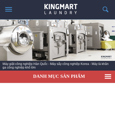
TRANG CHỦ
GIỚI THIỆU
SẢN PHẨM
TIN TỨC GIẶT LÀ
CÔNG TRÌNH TRIỂN KHAI
Máy giặt công nghiệp Hàn Quốc - Máy sấy công nghiệp Korea - Máy là khăn
ga công nghiệp khổ lớn
LIÊN HỆ
DANH MỤC SẢN PHẨM