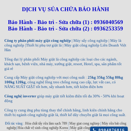
DỊCH VỤ SỦA CHỬA BẢO HÀNH
Bảo Hành - Bảo trì - Sửa chữa (1) : 0936040569
Bảo Hành - Bảo trì - Sửa chữa (2) : 0936253359
Công ty phân phối máy giặt công nghiệp
| Máy sấy công nghiệp | Máy là
công nghiệp |Thiết bị phụ trợ giặt là | Máy giặt công nghiệp Liên Doanh Việt
Hàn
Tổng đại lý phân phối Máy giặt là công nghiệp các loại cho các ngành,
khách sạn, bệnh viện, nhà máy, xưởng giặt, resort, Hotel, spa, sản phẩm tốt
giá rẻ
Cung cấp Máy giặt công nghiệp với mọi công suất :
25kg 35kg 55kg 80kg
100kg 120kg
, công nghệ lồng treo chống rung cao cấp, lực vắt cao, có
NĂNG SUẤT GIẶT tốt hơn, sấy nhanh hơn, tiết kiệm điện hơn
Công nghệ inverter
giúp máy giặt tiết kiệm điện tối đa 30% - 50% khi hoạt
động
Công ty cung ứng phụ tùng thay thế chính hãng, linh kiện chính hãng cho
thiết bị ngành công nghiệp giặt là, thiết kế dây chuyền giặt là mọi công suất.
Đối tác vàng :
Hóa chất tẩy rửa làm sạch 789
|
May giat cong nghiep
|
Máy rửa bát công
nghiệp
|
Hóa chất vệ sinh công nghiệp Korea
|
Máy giặt công nghiệp INKO
|
Máy sấy
Click
0904876016