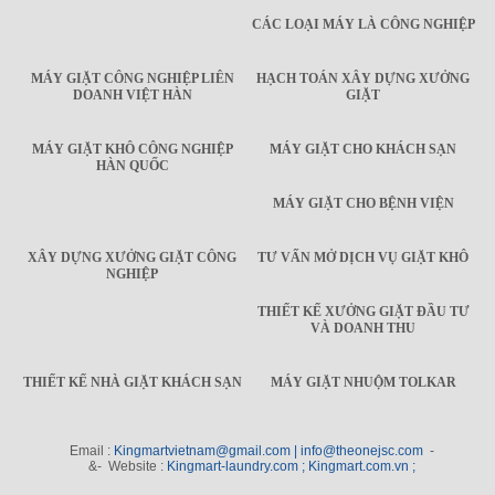
CÁC LOẠI MÁY LÀ CÔNG NGHIỆP
MÁY GIẶT CÔNG NGHIỆP LIÊN
HẠCH TOÁN XÂY DỰNG XƯỞNG
DOANH VIỆT HÀN
GIẶT
MÁY GIẶT KHÔ CÔNG NGHIỆP
MÁY GIẶT CHO KHÁCH SẠN
HÀN QUỐC
MÁY GIẶT CHO BỆNH VIỆN
XÂY DỰNG XƯỞNG GIẶT CÔNG
TƯ VẤN MỞ DỊCH VỤ GIẶT KHÔ
NGHIỆP
THIẾT KẾ XƯỞNG GIẶT ĐẦU TƯ
VÀ DOANH THU
THIẾT KẾ NHÀ GIẶT KHÁCH SẠN
MÁY GIẶT NHUỘM TOLKAR
Email :
Kingmartvietnam@gmail.com | info@theonejsc.com
-
&- Website :
Kingmart-laundry.com ; Kingmart.com.vn ;