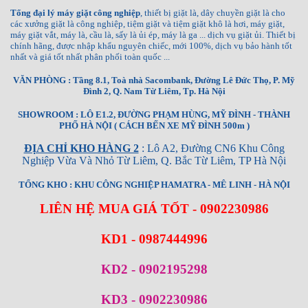
Tổng đại lý máy giặt công nghiệp
, thiết bị giặt là, dây chuyền giặt là cho
các xưởng giặt là công nghiệp, tiệm giặt và tiệm giặt khô là hơi, máy giặt,
máy giặt vắt, máy là, cầu là, sấy là ủi ép, máy là ga ... dịch vụ giặt ủi. Thiết bị
chính hãng, được nhập khẩu nguyên chiếc, mới 100%, dịch vụ bảo hành tốt
nhất và giá tốt nhất phân phối toàn quốc ...
VĂN PHÒNG : Tầng 8.1, Toà nhà Sacombank, Đường Lê Đức Thọ, P. Mỹ
Đình 2, Q. Nam Từ Liêm, Tp. Hà Nội
SHOWROOM : LÔ E1.2, ĐƯỜNG PHẠM HÙNG, MỸ ĐÌNH - THÀNH
PHỐ HÀ NỘI ( CÁCH BẾN XE MỸ ĐÌNH 500m )
ĐỊA CHỈ KHO HÀNG 2
: Lô A2, Đường CN6 Khu Công
Nghiệp Vừa Và Nhỏ Từ Liêm, Q. Bắc Từ Liêm, TP Hà Nội
TỔNG KHO : KHU CÔNG NGHIỆP HAMATRA - MÊ LINH - HÀ NỘI
LIÊN HỆ MUA GIÁ TỐT - 0902230986
KD1 - 0987444996
KD2 - 0902195298
KD3 - 0902230986