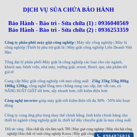
DỊCH VỤ SỦA CHỬA BẢO HÀNH
Bảo Hành - Bảo trì - Sửa chữa (1) : 0936040569
Bảo Hành - Bảo trì - Sửa chữa (2) : 0936253359
Công ty phân phối máy giặt công nghiệp
| Máy sấy công nghiệp | Máy là
công nghiệp |Thiết bị phụ trợ giặt là | Máy giặt công nghiệp Liên Doanh Việt
Hàn
Tổng đại lý phân phối Máy giặt là công nghiệp các loại cho các ngành,
khách sạn, bệnh viện, nhà máy, xưởng giặt, resort, Hotel, spa, sản phẩm tốt
giá rẻ
Cung cấp Máy giặt công nghiệp với mọi công suất :
25kg 35kg 55kg 80kg
100kg 120kg
, công nghệ lồng treo chống rung cao cấp, lực vắt cao, có
NĂNG SUẤT GIẶT tốt hơn, sấy nhanh hơn, tiết kiệm điện hơn
Công nghệ inverter
giúp máy giặt tiết kiệm điện tối đa 30% - 50% khi hoạt
động
Công ty cung ứng phụ tùng thay thế chính hãng, linh kiện chính hãng cho
thiết bị ngành công nghiệp giặt là, thiết kế dây chuyền giặt là mọi công suất.
Đối tác vàng :
Hóa chất tẩy rửa làm sạch 789
|
May giat cong nghiep
|
Máy rửa bát công
nghiệp
|
Hóa chất vệ sinh công nghiệp Korea
|
Máy giặt công nghiệp INKO
|
Máy sấy
Click
0904876016