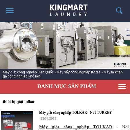
TRANG CHỦ
GIỚI THIỆU
SẢN PHẨM
TIN TỨC GIẶT LÀ
CÔNG TRÌNH TRIỂN KHAI
Máy giặt công nghiệp Hàn Quốc - Máy sấy công nghiệp Korea - Máy là khăn
ga công nghiệp khổ lớn
LIÊN HỆ
DANH MỤC SẢN PHẨM
thiết bị giặt tolkar
Máy giặt công nghiệp TOLKAR - No1 TURKEY
22/03/2019
Máy giặt công nghiệp TOLKAR
- No