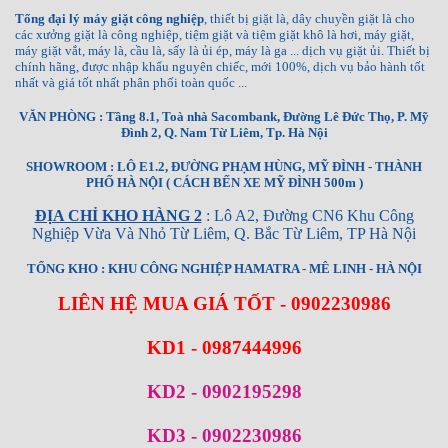
Tổng đại lý máy giặt công nghiệp
, thiết bị giặt là, dây chuyền giặt là cho
các xưởng giặt là công nghiệp, tiệm giặt và tiệm giặt khô là hơi, máy giặt,
máy giặt vắt, máy là, cầu là, sấy là ủi ép, máy là ga ... dịch vụ giặt ủi. Thiết bị
chính hãng, được nhập khẩu nguyên chiếc, mới 100%, dịch vụ bảo hành tốt
nhất và giá tốt nhất phân phối toàn quốc ...
VĂN PHÒNG : Tầng 8.1, Toà nhà Sacombank, Đường Lê Đức Thọ, P. Mỹ
Đình 2, Q. Nam Từ Liêm, Tp. Hà Nội
SHOWROOM : LÔ E1.2, ĐƯỜNG PHẠM HÙNG, MỸ ĐÌNH - THÀNH
PHỐ HÀ NỘI ( CÁCH BẾN XE MỸ ĐÌNH 500m )
ĐỊA CHỈ KHO HÀNG 2
: Lô A2, Đường CN6 Khu Công
Nghiệp Vừa Và Nhỏ Từ Liêm, Q. Bắc Từ Liêm, TP Hà Nội
TỔNG KHO : KHU CÔNG NGHIỆP HAMATRA - MÊ LINH - HÀ NỘI
LIÊN HỆ MUA GIÁ TỐT - 0902230986
KD1 - 0987444996
KD2 - 0902195298
KD3 - 0902230986