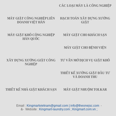
CÁC LOẠI MÁY LÀ CÔNG NGHIỆP
MÁY GIẶT CÔNG NGHIỆP LIÊN
HẠCH TOÁN XÂY DỰNG XƯỞNG
DOANH VIỆT HÀN
GIẶT
MÁY GIẶT KHÔ CÔNG NGHIỆP
MÁY GIẶT CHO KHÁCH SẠN
HÀN QUỐC
MÁY GIẶT CHO BỆNH VIỆN
XÂY DỰNG XƯỞNG GIẶT CÔNG
TƯ VẤN MỞ DỊCH VỤ GIẶT KHÔ
NGHIỆP
THIẾT KẾ XƯỞNG GIẶT ĐẦU TƯ
VÀ DOANH THU
THIẾT KẾ NHÀ GIẶT KHÁCH SẠN
MÁY GIẶT NHUỘM TOLKAR
Email :
Kingmartvietnam@gmail.com | info@theonejsc.com
-
&- Website :
Kingmart-laundry.com ; Kingmart.com.vn ;