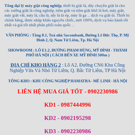
Tổng đại lý máy giặt công nghiệp
, thiết bị giặt là, dây chuyền giặt là cho
các xưởng giặt là công nghiệp, tiệm giặt và tiệm giặt khô là hơi, máy giặt,
máy giặt vắt, máy là, cầu là, sấy là ủi ép, máy là ga ... dịch vụ giặt ủi. Thiết bị
chính hãng, được nhập khẩu nguyên chiếc, mới 100%, dịch vụ bảo hành tốt
nhất và giá tốt nhất phân phối toàn quốc ...
VĂN PHÒNG : Tầng 8.1, Toà nhà Sacombank, Đường Lê Đức Thọ, P. Mỹ
Đình 2, Q. Nam Từ Liêm, Tp. Hà Nội
SHOWROOM : LÔ E1.2, ĐƯỜNG PHẠM HÙNG, MỸ ĐÌNH - THÀNH
PHỐ HÀ NỘI ( CÁCH BẾN XE MỸ ĐÌNH 500m )
ĐỊA CHỈ KHO HÀNG 2
: Lô A2, Đường CN6 Khu Công
Nghiệp Vừa Và Nhỏ Từ Liêm, Q. Bắc Từ Liêm, TP Hà Nội
TỔNG KHO : KHU CÔNG NGHIỆP HAMATRA - MÊ LINH - HÀ NỘI
LIÊN HỆ MUA GIÁ TỐT - 0902230986
KD1 - 0987444996
KD2 - 0902195298
KD3 - 0902230986