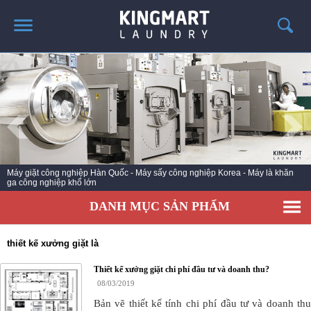
TRANG CHỦ
GIỚI THIỆU
SẢN PHẨM
TIN TỨC GIẶT LÀ
CÔNG TRÌNH TRIỂN KHAI
Máy giặt công nghiệp Hàn Quốc - Máy sấy công nghiệp Korea - Máy là khăn
ga công nghiệp khổ lớn
LIÊN HỆ
DANH MỤC SẢN PHẨM
thiết kế xưởng giặt là
Thiết kế xưởng giặt chi phí đầu tư và doanh thu?
08/03/2019
Bản vẽ thiết kế tính chi phí đầu tư và doanh thu