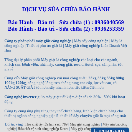
DỊCH VỤ SỦA CHỬA BẢO HÀNH
Bảo Hành - Bảo trì - Sửa chữa (1) : 0936040569
Bảo Hành - Bảo trì - Sửa chữa (2) : 0936253359
Công ty phân phối máy giặt công nghiệp
| Máy sấy công nghiệp | Máy là
công nghiệp |Thiết bị phụ trợ giặt là | Máy giặt công nghiệp Liên Doanh Việt
Hàn
Tổng đại lý phân phối Máy giặt là công nghiệp các loại cho các ngành,
khách sạn, bệnh viện, nhà máy, xưởng giặt, resort, Hotel, spa, sản phẩm tốt
giá rẻ
Cung cấp Máy giặt công nghiệp với mọi công suất :
25kg 35kg 55kg 80kg
100kg 120kg
, công nghệ lồng treo chống rung cao cấp, lực vắt cao, có
NĂNG SUẤT GIẶT tốt hơn, sấy nhanh hơn, tiết kiệm điện hơn
Công nghệ inverter
giúp máy giặt tiết kiệm điện tối đa 30% - 50% khi hoạt
động
Công ty cung ứng phụ tùng thay thế chính hãng, linh kiện chính hãng cho
thiết bị ngành công nghiệp giặt là, thiết kế dây chuyền giặt là mọi công suất.
Đối tác vàng :
Hóa chất tẩy rửa làm sạch 789
|
May giat cong nghiep
|
Máy rửa bát công
nghiệp
|
Hóa chất vệ sinh công nghiệp Korea
|
Máy giặt công nghiệp INKO
|
Máy sấy
Click
0904876016