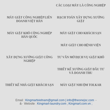
CÁC LOẠI MÁY LÀ CÔNG NGHIỆP
MÁY GIẶT CÔNG NGHIỆP LIÊN
HẠCH TOÁN XÂY DỰNG XƯỞNG
DOANH VIỆT HÀN
GIẶT
MÁY GIẶT KHÔ CÔNG NGHIỆP
MÁY GIẶT CHO KHÁCH SẠN
HÀN QUỐC
MÁY GIẶT CHO BỆNH VIỆN
XÂY DỰNG XƯỞNG GIẶT CÔNG
TƯ VẤN MỞ DỊCH VỤ GIẶT KHÔ
NGHIỆP
THIẾT KẾ XƯỞNG GIẶT ĐẦU TƯ
VÀ DOANH THU
THIẾT KẾ NHÀ GIẶT KHÁCH SẠN
MÁY GIẶT NHUỘM TOLKAR
Email :
Kingmartvietnam@gmail.com | info@theonejsc.com
-
&- Website :
Kingmart-laundry.com ; Kingmart.com.vn ;