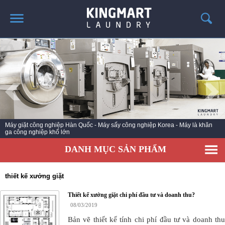
TRANG CHỦ
GIỚI THIỆU
SẢN PHẨM
TIN TỨC GIẶT LÀ
CÔNG TRÌNH TRIỂN KHAI
Máy giặt công nghiệp Hàn Quốc - Máy sấy công nghiệp Korea - Máy là khăn
ga công nghiệp khổ lớn
LIÊN HỆ
DANH MỤC SẢN PHẨM
thiết kế xưởng giặt
Thiết kế xưởng giặt chi phí đầu tư và doanh thu?
08/03/2019
Bản vẽ thiết kế tính chi phí đầu tư và doanh thu