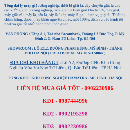
Tổng đại lý máy giặt công nghiệp
, thiết bị giặt là, dây chuyền giặt là cho
các xưởng giặt là công nghiệp, tiệm giặt và tiệm giặt khô là hơi, máy giặt,
máy giặt vắt, máy là, cầu là, sấy là ủi ép, máy là ga ... dịch vụ giặt ủi. Thiết bị
chính hãng, được nhập khẩu nguyên chiếc, mới 100%, dịch vụ bảo hành tốt
nhất và giá tốt nhất phân phối toàn quốc ...
VĂN PHÒNG : Tầng 8.1, Toà nhà Sacombank, Đường Lê Đức Thọ, P. Mỹ
Đình 2, Q. Nam Từ Liêm, Tp. Hà Nội
SHOWROOM : LÔ E1.2, ĐƯỜNG PHẠM HÙNG, MỸ ĐÌNH - THÀNH
PHỐ HÀ NỘI ( CÁCH BẾN XE MỸ ĐÌNH 500m )
ĐỊA CHỈ KHO HÀNG 2
: Lô A2, Đường CN6 Khu Công
Nghiệp Vừa Và Nhỏ Từ Liêm, Q. Bắc Từ Liêm, TP Hà Nội
TỔNG KHO : KHU CÔNG NGHIỆP HAMATRA - MÊ LINH - HÀ NỘI
LIÊN HỆ MUA GIÁ TỐT - 0902230986
KD1 - 0987444996
KD2 - 0902195298
KD3 - 0902230986