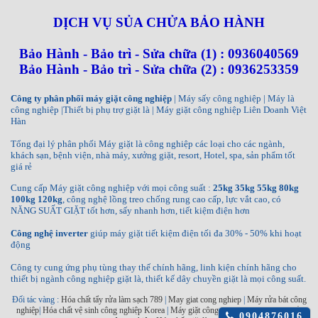
DỊCH VỤ SỦA CHỬA BẢO HÀNH
Bảo Hành - Bảo trì - Sửa chữa (1) : 0936040569
Bảo Hành - Bảo trì - Sửa chữa (2) : 0936253359
Công ty phân phối máy giặt công nghiệp
| Máy sấy công nghiệp | Máy là
công nghiệp |Thiết bị phụ trợ giặt là | Máy giặt công nghiệp Liên Doanh Việt
Hàn
Tổng đại lý phân phối Máy giặt là công nghiệp các loại cho các ngành,
khách sạn, bệnh viện, nhà máy, xưởng giặt, resort, Hotel, spa, sản phẩm tốt
giá rẻ
Cung cấp Máy giặt công nghiệp với mọi công suất :
25kg 35kg 55kg 80kg
100kg 120kg
, công nghệ lồng treo chống rung cao cấp, lực vắt cao, có
NĂNG SUẤT GIẶT tốt hơn, sấy nhanh hơn, tiết kiệm điện hơn
Công nghệ inverter
giúp máy giặt tiết kiệm điện tối đa 30% - 50% khi hoạt
động
Công ty cung ứng phụ tùng thay thế chính hãng, linh kiện chính hãng cho
thiết bị ngành công nghiệp giặt là, thiết kế dây chuyền giặt là mọi công suất.
Đối tác vàng :
Hóa chất tẩy rửa làm sạch 789
|
May giat cong nghiep
|
Máy rửa bát công
nghiệp
|
Hóa chất vệ sinh công nghiệp Korea
|
Máy giặt công nghiệp INKO
|
Máy sấy
Click
0904876016