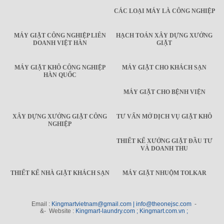
CÁC LOẠI MÁY LÀ CÔNG NGHIỆP
MÁY GIẶT CÔNG NGHIỆP LIÊN
HẠCH TOÁN XÂY DỰNG XƯỞNG
DOANH VIỆT HÀN
GIẶT
MÁY GIẶT KHÔ CÔNG NGHIỆP
MÁY GIẶT CHO KHÁCH SẠN
HÀN QUỐC
MÁY GIẶT CHO BỆNH VIỆN
XÂY DỰNG XƯỞNG GIẶT CÔNG
TƯ VẤN MỞ DỊCH VỤ GIẶT KHÔ
NGHIỆP
THIẾT KẾ XƯỞNG GIẶT ĐẦU TƯ
VÀ DOANH THU
THIẾT KẾ NHÀ GIẶT KHÁCH SẠN
MÁY GIẶT NHUỘM TOLKAR
Email :
Kingmartvietnam@gmail.com | info@theonejsc.com
-
&- Website :
Kingmart-laundry.com ; Kingmart.com.vn ;