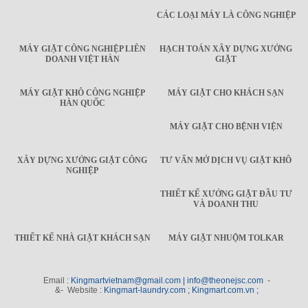
CÁC LOẠI MÁY LÀ CÔNG NGHIỆP
MÁY GIẶT CÔNG NGHIỆP LIÊN
HẠCH TOÁN XÂY DỰNG XƯỞNG
DOANH VIỆT HÀN
GIẶT
MÁY GIẶT KHÔ CÔNG NGHIỆP
MÁY GIẶT CHO KHÁCH SẠN
HÀN QUỐC
MÁY GIẶT CHO BỆNH VIỆN
XÂY DỰNG XƯỞNG GIẶT CÔNG
TƯ VẤN MỞ DỊCH VỤ GIẶT KHÔ
NGHIỆP
THIẾT KẾ XƯỞNG GIẶT ĐẦU TƯ
VÀ DOANH THU
THIẾT KẾ NHÀ GIẶT KHÁCH SẠN
MÁY GIẶT NHUỘM TOLKAR
Email :
Kingmartvietnam@gmail.com | info@theonejsc.com
-
&- Website :
Kingmart-laundry.com ; Kingmart.com.vn ;