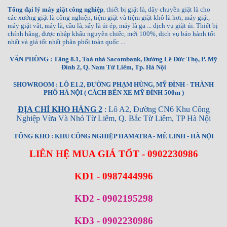
Tổng đại lý máy giặt công nghiệp
, thiết bị giặt là, dây chuyền giặt là cho
các xưởng giặt là công nghiệp, tiệm giặt và tiệm giặt khô là hơi, máy giặt,
máy giặt vắt, máy là, cầu là, sấy là ủi ép, máy là ga ... dịch vụ giặt ủi. Thiết bị
chính hãng, được nhập khẩu nguyên chiếc, mới 100%, dịch vụ bảo hành tốt
nhất và giá tốt nhất phân phối toàn quốc ...
VĂN PHÒNG : Tầng 8.1, Toà nhà Sacombank, Đường Lê Đức Thọ, P. Mỹ
Đình 2, Q. Nam Từ Liêm, Tp. Hà Nội
SHOWROOM : LÔ E1.2, ĐƯỜNG PHẠM HÙNG, MỸ ĐÌNH - THÀNH
PHỐ HÀ NỘI ( CÁCH BẾN XE MỸ ĐÌNH 500m )
ĐỊA CHỈ KHO HÀNG 2
: Lô A2, Đường CN6 Khu Công
Nghiệp Vừa Và Nhỏ Từ Liêm, Q. Bắc Từ Liêm, TP Hà Nội
TỔNG KHO : KHU CÔNG NGHIỆP HAMATRA - MÊ LINH - HÀ NỘI
LIÊN HỆ MUA GIÁ TỐT - 0902230986
KD1 - 0987444996
KD2 - 0902195298
KD3 - 0902230986