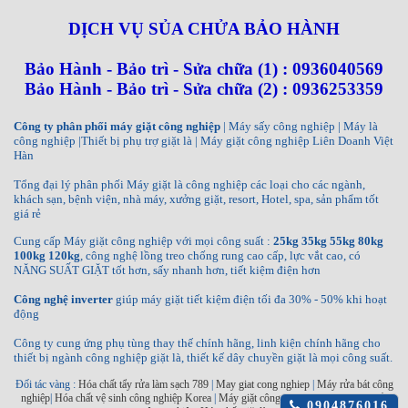
DỊCH VỤ SỦA CHỬA BẢO HÀNH
Bảo Hành - Bảo trì - Sửa chữa (1) : 0936040569
Bảo Hành - Bảo trì - Sửa chữa (2) : 0936253359
Công ty phân phối máy giặt công nghiệp
| Máy sấy công nghiệp | Máy là
công nghiệp |Thiết bị phụ trợ giặt là | Máy giặt công nghiệp Liên Doanh Việt
Hàn
Tổng đại lý phân phối Máy giặt là công nghiệp các loại cho các ngành,
khách sạn, bệnh viện, nhà máy, xưởng giặt, resort, Hotel, spa, sản phẩm tốt
giá rẻ
Cung cấp Máy giặt công nghiệp với mọi công suất :
25kg 35kg 55kg 80kg
100kg 120kg
, công nghệ lồng treo chống rung cao cấp, lực vắt cao, có
NĂNG SUẤT GIẶT tốt hơn, sấy nhanh hơn, tiết kiệm điện hơn
Công nghệ inverter
giúp máy giặt tiết kiệm điện tối đa 30% - 50% khi hoạt
động
Công ty cung ứng phụ tùng thay thế chính hãng, linh kiện chính hãng cho
thiết bị ngành công nghiệp giặt là, thiết kế dây chuyền giặt là mọi công suất.
Đối tác vàng :
Hóa chất tẩy rửa làm sạch 789
|
May giat cong nghiep
|
Máy rửa bát công
nghiệp
|
Hóa chất vệ sinh công nghiệp Korea
|
Máy giặt công nghiệp INKO
|
Máy sấy
Click
0904876016