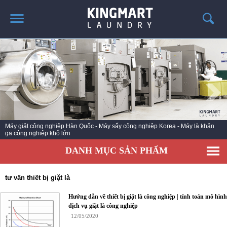
TRANG CHỦ
GIỚI THIỆU
SẢN PHẨM
TIN TỨC GIẶT LÀ
CÔNG TRÌNH TRIỂN KHAI
Máy giặt công nghiệp Hàn Quốc - Máy sấy công nghiệp Korea - Máy là khăn
ga công nghiệp khổ lớn
LIÊN HỆ
DANH MỤC SẢN PHẨM
tư vấn thiết bị giặt là
Hướng dẫn về thiết bị giặt là công nghiệp | tính toán mô hình
dịch vụ giặt là công nghiệp
12/05/2020