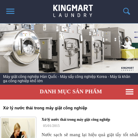
TRANG CHỦ
GIỚI THIỆU
SẢN PHẨM
TIN TỨC GIẶT LÀ
CÔNG TRÌNH TRIỂN KHAI
Máy giặt công nghiệp Hàn Quốc - Máy sấy công nghiệp Korea - Máy là khăn
ga công nghiệp khổ lớn
LIÊN HỆ
DANH MỤC SẢN PHẨM
Xử lý nước thải trong máy giặt công nghiệp
Xử lý nước thải trong máy giặt công nghiệp
05/01/2015
Nước sạch sẽ mang lại hiệu quả giặt tẩy tốt nhất