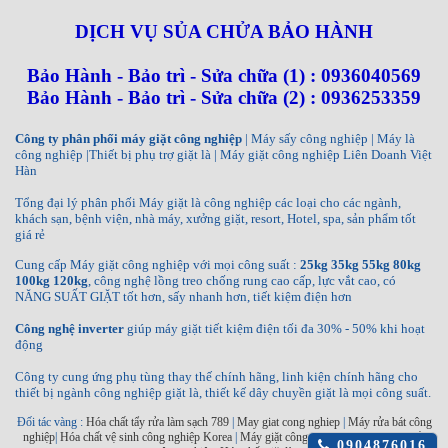
DỊCH VỤ SỦA CHỬA BẢO HÀNH
Bảo Hành - Bảo trì - Sửa chữa (1) : 0936040569
Bảo Hành - Bảo trì - Sửa chữa (2) : 0936253359
Công ty phân phối máy giặt công nghiệp
| Máy sấy công nghiệp | Máy là
công nghiệp |Thiết bị phụ trợ giặt là | Máy giặt công nghiệp Liên Doanh Việt
Hàn
Tổng đại lý phân phối Máy giặt là công nghiệp các loại cho các ngành,
khách sạn, bệnh viện, nhà máy, xưởng giặt, resort, Hotel, spa, sản phẩm tốt
giá rẻ
Cung cấp Máy giặt công nghiệp với mọi công suất :
25kg 35kg 55kg 80kg
100kg 120kg
, công nghệ lồng treo chống rung cao cấp, lực vắt cao, có
NĂNG SUẤT GIẶT tốt hơn, sấy nhanh hơn, tiết kiệm điện hơn
Công nghệ inverter
giúp máy giặt tiết kiệm điện tối đa 30% - 50% khi hoạt
động
Công ty cung ứng phụ tùng thay thế chính hãng, linh kiện chính hãng cho
thiết bị ngành công nghiệp giặt là, thiết kế dây chuyền giặt là mọi công suất.
Đối tác vàng :
Hóa chất tẩy rửa làm sạch 789
|
May giat cong nghiep
|
Máy rửa bát công
nghiệp
|
Hóa chất vệ sinh công nghiệp Korea
|
Máy giặt công nghiệp INKO
|
Máy sấy
Click
0904876016