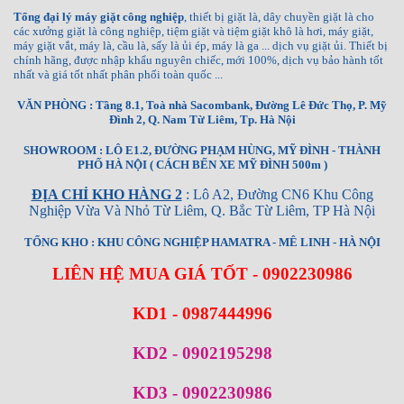
Tổng đại lý máy giặt công nghiệp
, thiết bị giặt là, dây chuyền giặt là cho
các xưởng giặt là công nghiệp, tiệm giặt và tiệm giặt khô là hơi, máy giặt,
máy giặt vắt, máy là, cầu là, sấy là ủi ép, máy là ga ... dịch vụ giặt ủi. Thiết bị
chính hãng, được nhập khẩu nguyên chiếc, mới 100%, dịch vụ bảo hành tốt
nhất và giá tốt nhất phân phối toàn quốc ...
VĂN PHÒNG : Tầng 8.1, Toà nhà Sacombank, Đường Lê Đức Thọ, P. Mỹ
Đình 2, Q. Nam Từ Liêm, Tp. Hà Nội
SHOWROOM : LÔ E1.2, ĐƯỜNG PHẠM HÙNG, MỸ ĐÌNH - THÀNH
PHỐ HÀ NỘI ( CÁCH BẾN XE MỸ ĐÌNH 500m )
ĐỊA CHỈ KHO HÀNG 2
: Lô A2, Đường CN6 Khu Công
Nghiệp Vừa Và Nhỏ Từ Liêm, Q. Bắc Từ Liêm, TP Hà Nội
TỔNG KHO : KHU CÔNG NGHIỆP HAMATRA - MÊ LINH - HÀ NỘI
LIÊN HỆ MUA GIÁ TỐT - 0902230986
KD1 - 0987444996
KD2 - 0902195298
KD3 - 0902230986