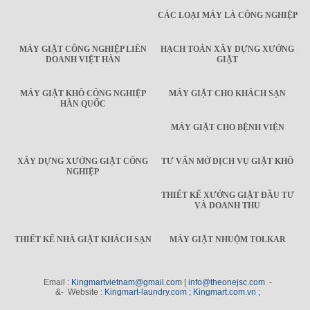
CÁC LOẠI MÁY LÀ CÔNG NGHIỆP
MÁY GIẶT CÔNG NGHIỆP LIÊN
HẠCH TOÁN XÂY DỰNG XƯỞNG
DOANH VIỆT HÀN
GIẶT
MÁY GIẶT KHÔ CÔNG NGHIỆP
MÁY GIẶT CHO KHÁCH SẠN
HÀN QUỐC
MÁY GIẶT CHO BỆNH VIỆN
XÂY DỰNG XƯỞNG GIẶT CÔNG
TƯ VẤN MỞ DỊCH VỤ GIẶT KHÔ
NGHIỆP
THIẾT KẾ XƯỞNG GIẶT ĐẦU TƯ
VÀ DOANH THU
THIẾT KẾ NHÀ GIẶT KHÁCH SẠN
MÁY GIẶT NHUỘM TOLKAR
Email :
Kingmartvietnam@gmail.com | info@theonejsc.com
-
&- Website :
Kingmart-laundry.com ; Kingmart.com.vn ;