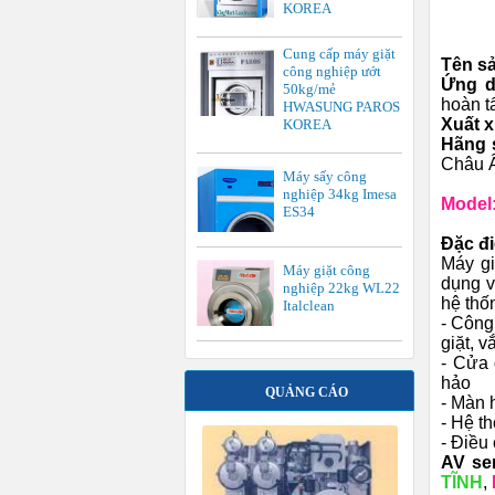
KOREA
Cung cấp máy giặt
Tên s
công nghiệp ướt
Ứng 
50kg/mẻ
hoàn t
HWASUNG PAROS
Xuất 
KOREA
Hãng 
Châu Â
Máy sấy công
nghiệp 34kg Imesa
Model:
ES34
Đặc đ
Máy gi
Máy giặt công
dụng v
nghiệp 22kg WL22
hệ thốn
Italclean
- Công 
giặt, 
- Cửa 
hảo
QUẢNG CÁO
- Màn 
- Hệ t
- Điều
AV se
TĨNH
,