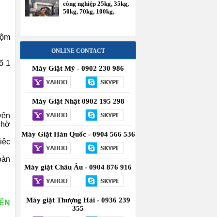
công nghiệp 25kg, 35kg,
50kg, 70kg, 100kg,
120kg
uộm
ONLINE CONTACT
ố 1
Máy Giặt Mỹ - 0902 230 986
Máy Giặt Nhật 0902 195 298
yên
nhờ
Máy Giặt Hàn Quốc - 0904 566 536
việc
oàn
Máy giặt Châu Âu - 0904 876 916
Máy giặt Thượng Hải - 0936 239
ÊN
355