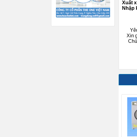
Xuất x
Nhập 
Yêu
Xin 
Chún