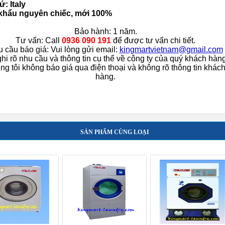
ứ: Italy
khẩu nguyên chiếc, mới 100%
Bảo hành: 1 năm.
Tư vấn: Call
0936 090 191
để được tư vấn chi tiết.
 cầu báo giá: Vui lòng gửi email:
kingmartvietnam@gmail.com
ghi rõ nhu cầu và thông tin cụ thể về công ty của quý khách hàng
g tôi không báo giá qua điện thoại và không rõ thông tin khác
hàng.
SẢN PHẨM CÙNG LOẠI