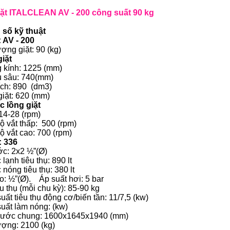
ặt ITALCLEAN AV - 200 công suất 90 kg
số kỹ thuật
 AV - 200
ợng giặt: 90 (kg)
iặt
kính: 1225 (mm)
u sâu: 740(mm)
tích: 890 (dm3)
giặt: 620 (mm)
c lồng giặt
 14-28 (rpm)
độ vắt thấp: 500 (rpm)
ộ vắt cao: 700 (rpm)
: 336
c: 2x2 ½”(Ø)
lạnh tiêu thụ: 890 lt
nóng tiêu thụ: 380 lt
o: ½”(Ø). Áp suất hơi: 5 bar
u thụ (mỗi chu kỳ): 85-90 kg
uất tiêu thụ động cơ/biến tần: 11/7,5 (kw)
uất làm nóng: (kw)
hước chung: 1600x1645x1940 (mm)
ượng: 2100 (kg)