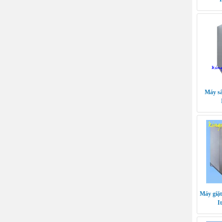
Máy sấ
Máy giặt
I