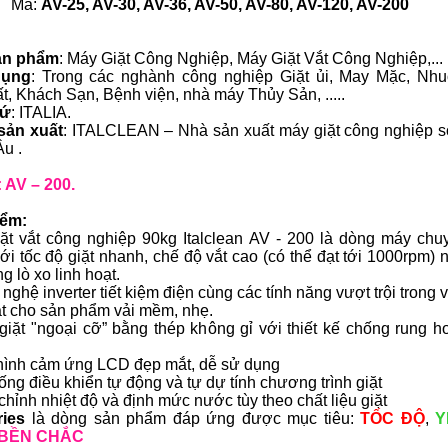
Mã:
AV-25, AV-30, AV-36, AV-50, AV-80, AV-120, AV-200
ản phẩm
: Máy Giặt Công Nghiệp, Máy Giặt Vắt Công Nghiệp,...
dụng
: Trong các nghành công nghiệp Giặt ủi, May Mặc, Nh
ất, Khách Sạn, Bệnh viện, nhà máy Thủy Sản, .....
xứ
: ITALIA.
sản xuất
: ITALCLEAN – Nhà sản xuất máy giặt công nghiệp s
u .
 AV – 200.
iểm:
ặt vắt công nghiệp 90kg Italclean AV - 200 là dòng máy chu
ới tốc độ giặt nhanh, chế độ vắt cao (có thể đạt tới 1000rpm) 
g lò xo linh hoạt.
nghệ inverter tiết kiệm điện cùng các tính năng vượt trội trong 
vắt cho sản phẩm vải mềm, nhẹ.
giặt "ngoại cỡ” bằng thép không gỉ với thiết kế chống rung h
hình cảm ứng LCD đẹp mắt, dễ sử dụng
hống điều khiển tự động và tự dự tính chương trình giặt
 chỉnh nhiệt độ và định mức nước tùy theo chất liệu giặt
ries
là dòng sản phẩm đáp ứng được mục tiêu:
TỐC ĐỘ
,
Y
BỀN CHẮC