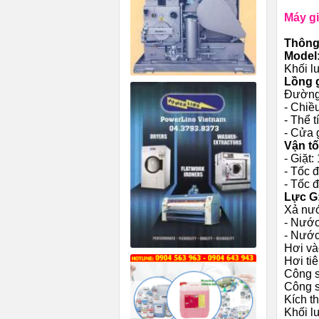
Máy gi
Thông 
Model:
Khối lư
Lồng g
Đường 
- Chiề
- Thể 
- Cửa 
Vận tố
- Giặt:
- Tốc 
- Tốc đ
Lực G
Xả nướ
- Nước 
- Nước 
Hơi và
Hơi tiê
Công s
Công s
Kích t
Khối l