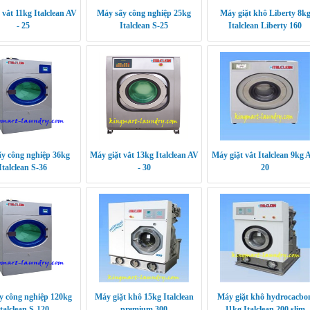
 vắt 11kg Italclean AV
Máy sấy công nghiệp 25kg
Máy giặt khô Liberty 8k
- 25
Italclean S-25
Italclean Liberty 160
y công nghiệp 36kg
Máy giặt vắt 13kg Italclean AV
Máy giặt vắt Italclean 9kg 
Italclean S-36
- 30
20
y công nghiệp 120kg
Máy giặt khô 15kg Italclean
Máy giặt khô hydrocacbo
Italclean S-120
premium 300
11kg Italclean 200 slim