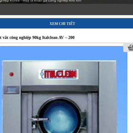
ghiệp Korea - Máy là khăn ga công nghiệp khổ lớn
XEM CHI TIẾT
t vắt công nghiệp 90kg Italclean AV – 200