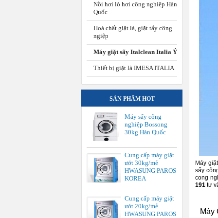
Nồi hơi lò hơi công nghiệp Hàn
Quốc
Hoá chất giặt là, giặt tẩy công
ngiệp
Máy giặt sấy Italclean Italia Ý
Thiết bị giặt là IMESA ITALIA
SẢN PHẨM HOT
Máy sấy công
nghiệp Bossong
30kg Hàn Quốc
Cung cấp máy giặt
ướt 30kg/mẻ
Máy giặ
sấy côn
HWASUNG PAROS
cong ng
KOREA
191
tư v
Cung cấp máy giặt
ướt 20kg/mẻ
Máy 
HWASUNG PAROS