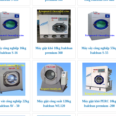
y công nghiệp 16kg
Máy giặt khô 18kg Italclean
Máy sấy công nghiệp 55k
Italclean S-16
premium 360
Italclean S-55
 vắt công nghiệp 22kg
Máy giặt công suất 120kg
Máy giặt khô PERC 10k
talclean AV - 50
Italclean WL120
Italclean premium -200