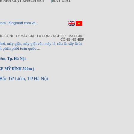
KẾ NHÀ GIẶT KHÁCH SẠN
|
MÁY GIẶT
com ; Kingmart.com.vn ;
G CÔNG TY MÁY GIẶT LÀ CÔNG NGHIỆP - MÁY GIẶT
CÔNG NGHIỆP
hơi, máy giặt, máy giặt vắt, máy là, cầu là, sấy là ủi
t phân phối toàn quốc ...
êm, Tp. Hà Nội
E MỸ ĐÌNH 500m )
Bắc Từ Liêm, TP Hà Nội