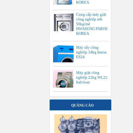
KOREA
Cung cấp máy giặt
công nghiệp ướt
50kg/mẻ
HWASUNG PAROS
KOREA
Máy sấy công
nghiệp 34kg Imesa
ES34
Máy giặt công
nghiệp 22kg WL22
Italclean
QUẢNG CÁO