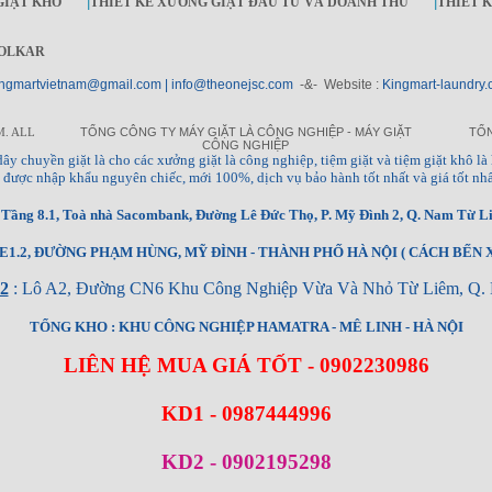
GIẶT KHÔ
|
THIẾT KẾ XƯỞNG GIẶT ĐẦU TƯ VÀ DOANH THU
|
THIẾT 
OLKAR
ngmartvietnam@gmail.com | info@theonejsc.com
-&- Website :
Kingmart-laundry.
M. ALL
TỔNG CÔNG TY MÁY GIẶT LÀ CÔNG NGHIỆP - MÁY GIẶT
TỔN
CÔNG NGHIỆP
à, dây chuyền giặt là cho các xưởng giặt là công nghiệp, tiệm giặt và tiệm giặt khô là 
ng, được nhập khẩu nguyên chiếc, mới 100%, dịch vụ bảo hành tốt nhất và giá tốt nhấ
ầng 8.1, Toà nhà Sacombank, Đường Lê Đức Thọ, P. Mỹ Đình 2, Q. Nam Từ Li
1.2, ĐƯỜNG PHẠM HÙNG, MỸ ĐÌNH - THÀNH PHỐ HÀ NỘI ( CÁCH BẾN X
2
: Lô A2, Đường CN6 Khu Công Nghiệp Vừa Và Nhỏ Từ Liêm, Q. 
TỔNG KHO : KHU CÔNG NGHIỆP HAMATRA - MÊ LINH - HÀ NỘI
LIÊN HỆ MUA GIÁ TỐT - 0902230986
KD1 - 0987444996
KD2 - 0902195298