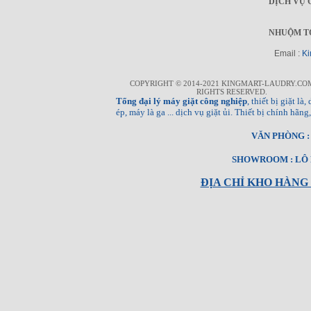
DỊCH VỤ 
NHUỘM T
Email :
Ki
COPYRIGHT © 2014-2021 KINGMART-LAUDRY.CO
RIGHTS RESERVED.
Tổng đại lý máy giặt công nghiệp
, thiết bị giặt l
ép, máy là ga ... dịch vụ giặt ủi. Thiết bị chính hã
VĂN PHÒNG : T
SHOWROOM : LÔ E
ĐỊA CHỈ KHO HÀNG 