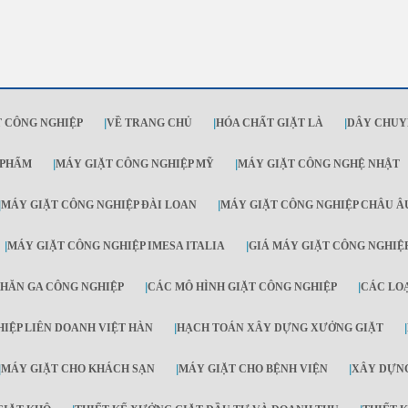
 CÔNG NGHIỆP
|
VỀ TRANG CHỦ
|
HÓA CHẤT GIẶT LÀ
|
DÂY CHUY
 PHẨM
|
MÁY GIẶT CÔNG NGHIỆP MỸ
|
MÁY GIẶT CÔNG NGHỆ NHẬT
|
MÁY GIẶT CÔNG NGHIỆP ĐÀI LOAN
|
MÁY GIẶT CÔNG NGHIỆP CHÂU Â
|
MÁY GIẶT CÔNG NGHIỆP IMESA ITALIA
|
GIÁ MÁY GIẶT CÔNG NGHIỆ
HĂN GA CÔNG NGHIỆP
|
CÁC MÔ HÌNH GIẶT CÔNG NGHIỆP
|
CÁC LO
IỆP LIÊN DOANH VIỆT HÀN
|
HẠCH TOÁN XÂY DỰNG XƯỞNG GIẶT
|
|
MÁY GIẶT CHO KHÁCH SẠN
|
MÁY GIẶT CHO BỆNH VIỆN
|
XÂY DỰNG