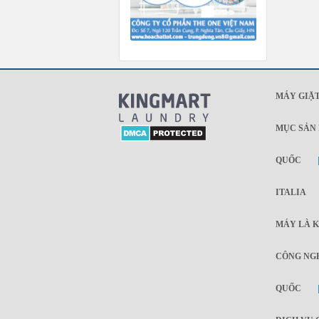
MÁY GIẶT
MỤC SẢN
QUỐC
ITALIA
MÁY LÀ K
CÔNG NGH
QUỐC