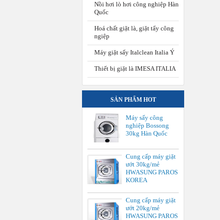
Nồi hơi lò hơi công nghiệp Hàn
Quốc
Hoá chất giặt là, giặt tẩy công
ngiệp
Máy giặt sấy Italclean Italia Ý
Thiết bị giặt là IMESA ITALIA
SẢN PHẨM HOT
Máy sấy công
nghiệp Bossong
30kg Hàn Quốc
Cung cấp máy giặt
ướt 30kg/mẻ
HWASUNG PAROS
KOREA
Cung cấp máy giặt
ướt 20kg/mẻ
HWASUNG PAROS