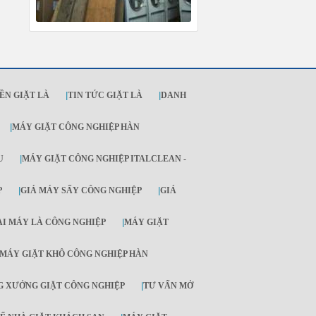
ỀN GIẶT LÀ
|
TIN TỨC GIẶT LÀ
|
DANH
|
MÁY GIẶT CÔNG NGHIỆP HÀN
U
|
MÁY GIẶT CÔNG NGHIỆP ITALCLEAN -
P
|
GIÁ MÁY SẤY CÔNG NGHIỆP
|
GIÁ
ẠI MÁY LÀ CÔNG NGHIỆP
|
MÁY GIẶT
MÁY GIẶT KHÔ CÔNG NGHIỆP HÀN
 XƯỞNG GIẶT CÔNG NGHIỆP
|
TƯ VẤN MỞ