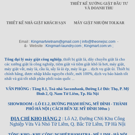
THIẾT KẾ XƯỞNG GIẶT ĐẦU TƯ
VÀ DOANH THU
THIẾT KẾ NHÀ GIẶT KHÁCH SẠN
MÁY GIẶT NHUỘM TOLKAR
Email :
Kingmartvietnam@gmail.com | info@theonejsc.com
-
&- Website :
Kingmart-laundry.com ; Kingmart.com.vn ;
Tổng đại lý máy giặt công nghiệp
, thiết bị giặt là, dây chuyền giặt là cho
các xưởng giặt là công nghiệp, tiệm giặt và tiệm giặt khô là hơi, máy giặt,
máy giặt vắt, máy là, cầu là, sấy là ủi ép, máy là ga ... dịch vụ giặt ủi. Thiết bị
chính hãng, được nhập khẩu nguyên chiếc, mới 100%, dịch vụ bảo hành tốt
nhất và giá tốt nhất phân phối toàn quốc ...
VĂN PHÒNG : Tầng 8.1, Toà nhà Sacombank, Đường Lê Đức Thọ, P. Mỹ
Đình 2, Q. Nam Từ Liêm, Tp. Hà Nội
SHOWROOM : LÔ E1.2, ĐƯỜNG PHẠM HÙNG, MỸ ĐÌNH - THÀNH
PHỐ HÀ NỘI ( CÁCH BẾN XE MỸ ĐÌNH 500m )
ĐỊA CHỈ KHO HÀNG 2
: Lô A2, Đường CN6 Khu Công
Nghiệp Vừa Và Nhỏ Từ Liêm, Q. Bắc Từ Liêm, TP Hà Nội
TỔNG KHO : KHU CÔNG NGHIỆP HAMATRA - MÊ LINH - HÀ NỘI