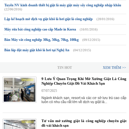
Tuyển NV kinh doanh thiết bị giặt là máy giặt máy sấy công nghiệp nhập khẩu
(22/06/2016)
Lập kế hoạch mở dịch vụ giặt khô là hơi giặt là công nghiệp
(28/01/2016)
Máy rửa bát công nghiệp cao cấp Made in Korea
(16/01/2016)
Bán Máy vắt công nghiệp 30kg, 50kg, 70kg, 100kg
(09/12/2015)
Bán lắp đặt máy giặt khô là hơi tại Nghệ An
(04/12/2015)
TIN HOT
XEM THÊM >>
9 Lưu Ý Quan Trọng Khi Mở Xưởng Giặt Là Công
Nghiệp Chuyên Giặt Đồ Vải Khách Sạn
07/07/2025
Ngành khách sạn, resort và các cơ sở lưu trú cao cấp
luôn có nhu cầu rất lớn về dịch vụ giặt là...
Tư vấn mở xưởng giặt là công nghiệp chuyên giặt
đồ vải khách sạn