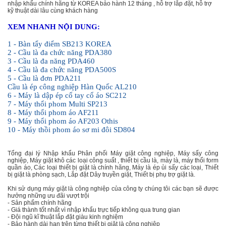
nhập khẩu chính hãng từ KOREA bảo hành 12 tháng , hỗ trợ lắp đặt, hỗ trợ
kỹ thuật dài lâu cùng khách hàng
XEM NHANH NỘI DUNG:
1
- Bàn tẩy điểm SB213 KOREA
2 - Cầu là đa chức năng PDA380
3 - Cầu là đa năng PDA460
4 - Cầu là đa chức năng PDA500S
5 - Cầu là đơn PDA211
Cầu là ép công nghiệp Hàn Quốc AL210
6 - Máy là dập ép cố tay cổ áo SC212
7 - Máy thổi phom Multi SP213
8 - Máy thổi phom áo AF211
9 - Máy thổi phom áo AF203 Othis
10 - Máy thồi phom áo sơ mi đôi SD804
Tổng đại lý Nhập khẩu Phân phối Máy giặt công nghiệp, Máy sấy công
nghiệp, Máy giặt khô các loại công suất , thiết bị cầu là, mày là, máy thổi form
quần áo, Các loại thiết bị giặt là chính hãng, Máy là ép ủi sấy các loại, Thiết
bị giặt là phòng sạch, Lắp đặt Dây truyền giặt, Thiết bị phụ trợ giặt là.
Khi sử dụng máy giặt là công nghiệp của công ty chúng tôi các bạn sẽ được
hưởng những ưu đãi vượt trội
- Sản phẩm chính hãng
- Giá thành tốt nhất vì nhập khẩu trực tiếp không qua trung gian
- Đội ngũ kĩ thuật lắp đặt giàu kinh nghiệm
- Bảo hành dài hạn trên từng thiết bị giặt là công nghiệp