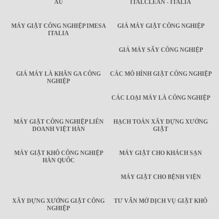
ÂU
ITALCLEAN - ITALIA
MÁY GIẶT CÔNG NGHIỆP IMESA
GIÁ MÁY GIẶT CÔNG NGHIỆP
ITALIA
GIÁ MÁY SẤY CÔNG NGHIỆP
GIÁ MÁY LÀ KHĂN GA CÔNG
CÁC MÔ HÌNH GIẶT CÔNG NGHIỆP
NGHIỆP
CÁC LOẠI MÁY LÀ CÔNG NGHIỆP
MÁY GIẶT CÔNG NGHIỆP LIÊN
HẠCH TOÁN XÂY DỰNG XƯỞNG
DOANH VIỆT HÀN
GIẶT
MÁY GIẶT KHÔ CÔNG NGHIỆP
MÁY GIẶT CHO KHÁCH SẠN
HÀN QUỐC
MÁY GIẶT CHO BỆNH VIỆN
XÂY DỰNG XƯỞNG GIẶT CÔNG
TƯ VẤN MỞ DỊCH VỤ GIẶT KHÔ
NGHIỆP