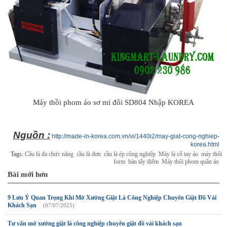
Máy thồi phom áo sơ mi đôi SD804 Nhập KOREA
Nguồn :
http://made-in-korea.com.vn/vi/1440i2/may-giat-cong-nghiep-
korea.html
Tags:
Cầu là đa chức năng
cầu là đơn
cầu là ép công nghiệp
Máy là cổ tay áo
máy thổi
form
bàn tẩy điểm
Máy thổi phom quần áo
Bài mới hơn
9 Lưu Ý Quan Trọng Khi Mở Xưởng Giặt Là Công Nghiệp Chuyên Giặt Đồ Vải
Khách Sạn
(07/07/2025)
Tư vấn mở xưởng giặt là công nghiệp chuyên giặt đồ vải khách sạn