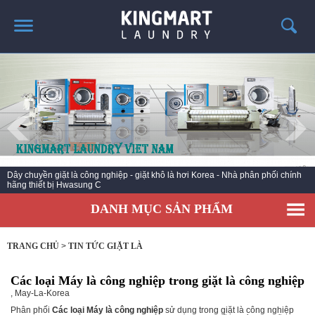
TRANG CHỦ
GIỚI THIỆU
SẢN PHẨM
TIN TỨC GIẶT LÀ
CÔNG TRÌNH TRIỂN KHAI
Dây chuyền giặt là công nghiệp - giặt khô là hơi Korea - Nhà phân phối chính
hãng thiết bị Hwasung C
LIÊN HỆ
DANH MỤC SẢN PHẨM
TRANG CHỦ
>
TIN TỨC GIẶT LÀ
Các loại Máy là công nghiệp trong giặt là công nghiệp
,
May-La-Korea
Phân phối
Các loại Máy là công nghiệp
sử dụng trong giặt là công nghiệp