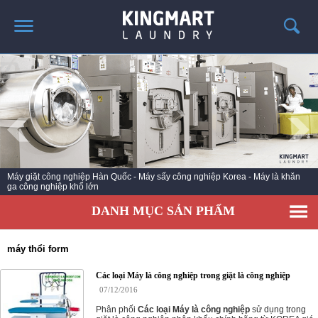
TRANG CHỦ
GIỚI THIỆU
SẢN PHẨM
TIN TỨC GIẶT LÀ
CÔNG TRÌNH TRIỂN KHAI
Máy giặt công nghiệp Hàn Quốc - Máy sấy công nghiệp Korea - Máy là khăn
ga công nghiệp khổ lớn
LIÊN HỆ
DANH MỤC SẢN PHẨM
máy thổi form
Các loại Máy là công nghiệp trong giặt là công nghiệp
07/12/2016
Phân phối
Các loại Máy là công nghiệp
sử dụng trong