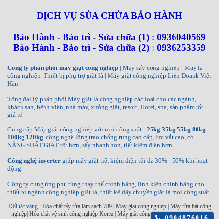
DỊCH VỤ SỦA CHỬA BẢO HÀNH
Bảo Hành - Bảo trì - Sửa chữa (1) : 0936040569
Bảo Hành - Bảo trì - Sửa chữa (2) : 0936253359
Công ty phân phối máy giặt công nghiệp
| Máy sấy công nghiệp | Máy là
công nghiệp |Thiết bị phụ trợ giặt là | Máy giặt công nghiệp Liên Doanh Việt
Hàn
Tổng đại lý phân phối Máy giặt là công nghiệp các loại cho các ngành,
khách sạn, bệnh viện, nhà máy, xưởng giặt, resort, Hotel, spa, sản phẩm tốt
giá rẻ
Cung cấp Máy giặt công nghiệp với mọi công suất :
25kg 35kg 55kg 80kg
100kg 120kg
, công nghệ lồng treo chống rung cao cấp, lực vắt cao, có
NĂNG SUẤT GIẶT tốt hơn, sấy nhanh hơn, tiết kiệm điện hơn
Công nghệ inverter
giúp máy giặt tiết kiệm điện tối đa 30% - 50% khi hoạt
động
Công ty cung ứng phụ tùng thay thế chính hãng, linh kiện chính hãng cho
thiết bị ngành công nghiệp giặt là, thiết kế dây chuyền giặt là mọi công suất.
Đối tác vàng :
Hóa chất tẩy rửa làm sạch 789
|
May giat cong nghiep
|
Máy rửa bát công
nghiệp
|
Hóa chất vệ sinh công nghiệp Korea
|
Máy giặt công nghiệp INKO
|
Máy sấy
Click
0904876016