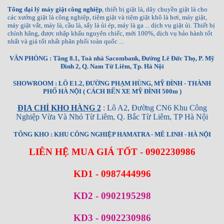
Tổng đại lý máy giặt công nghiệp
, thiết bị giặt là, dây chuyền giặt là cho
các xưởng giặt là công nghiệp, tiệm giặt và tiệm giặt khô là hơi, máy giặt,
máy giặt vắt, máy là, cầu là, sấy là ủi ép, máy là ga ... dịch vụ giặt ủi. Thiết bị
chính hãng, được nhập khẩu nguyên chiếc, mới 100%, dịch vụ bảo hành tốt
nhất và giá tốt nhất phân phối toàn quốc ...
VĂN PHÒNG : Tầng 8.1, Toà nhà Sacombank, Đường Lê Đức Thọ, P. Mỹ
Đình 2, Q. Nam Từ Liêm, Tp. Hà Nội
SHOWROOM : LÔ E1.2, ĐƯỜNG PHẠM HÙNG, MỸ ĐÌNH - THÀNH
PHỐ HÀ NỘI ( CÁCH BẾN XE MỸ ĐÌNH 500m )
ĐỊA CHỈ KHO HÀNG 2
: Lô A2, Đường CN6 Khu Công
Nghiệp Vừa Và Nhỏ Từ Liêm, Q. Bắc Từ Liêm, TP Hà Nội
TỔNG KHO : KHU CÔNG NGHIỆP HAMATRA - MÊ LINH - HÀ NỘI
LIÊN HỆ MUA GIÁ TỐT - 0902230986
KD1 - 0987444996
KD2 - 0902195298
KD3 - 0902230986