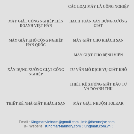
CÁC LOẠI MÁY LÀ CÔNG NGHIỆP
MÁY GIẶT CÔNG NGHIỆP LIÊN
HẠCH TOÁN XÂY DỰNG XƯỞNG
DOANH VIỆT HÀN
GIẶT
MÁY GIẶT KHÔ CÔNG NGHIỆP
MÁY GIẶT CHO KHÁCH SẠN
HÀN QUỐC
MÁY GIẶT CHO BỆNH VIỆN
XÂY DỰNG XƯỞNG GIẶT CÔNG
TƯ VẤN MỞ DỊCH VỤ GIẶT KHÔ
NGHIỆP
THIẾT KẾ XƯỞNG GIẶT ĐẦU TƯ
VÀ DOANH THU
THIẾT KẾ NHÀ GIẶT KHÁCH SẠN
MÁY GIẶT NHUỘM TOLKAR
Email :
Kingmartvietnam@gmail.com | info@theonejsc.com
-
&- Website :
Kingmart-laundry.com ; Kingmart.com.vn ;