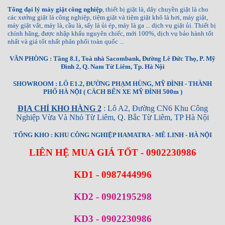
Tổng đại lý máy giặt công nghiệp
, thiết bị giặt là, dây chuyền giặt là cho
các xưởng giặt là công nghiệp, tiệm giặt và tiệm giặt khô là hơi, máy giặt,
máy giặt vắt, máy là, cầu là, sấy là ủi ép, máy là ga ... dịch vụ giặt ủi. Thiết bị
chính hãng, được nhập khẩu nguyên chiếc, mới 100%, dịch vụ bảo hành tốt
nhất và giá tốt nhất phân phối toàn quốc ...
VĂN PHÒNG : Tầng 8.1, Toà nhà Sacombank, Đường Lê Đức Thọ, P. Mỹ
Đình 2, Q. Nam Từ Liêm, Tp. Hà Nội
SHOWROOM : LÔ E1.2, ĐƯỜNG PHẠM HÙNG, MỸ ĐÌNH - THÀNH
PHỐ HÀ NỘI ( CÁCH BẾN XE MỸ ĐÌNH 500m )
ĐỊA CHỈ KHO HÀNG 2
: Lô A2, Đường CN6 Khu Công
Nghiệp Vừa Và Nhỏ Từ Liêm, Q. Bắc Từ Liêm, TP Hà Nội
TỔNG KHO : KHU CÔNG NGHIỆP HAMATRA - MÊ LINH - HÀ NỘI
LIÊN HỆ MUA GIÁ TỐT - 0902230986
KD1 - 0987444996
KD2 - 0902195298
KD3 - 0902230986