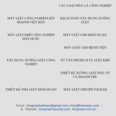
CÁC LOẠI MÁY LÀ CÔNG NGHIỆP
MÁY GIẶT CÔNG NGHIỆP LIÊN
HẠCH TOÁN XÂY DỰNG XƯỞNG
DOANH VIỆT HÀN
GIẶT
MÁY GIẶT KHÔ CÔNG NGHIỆP
MÁY GIẶT CHO KHÁCH SẠN
HÀN QUỐC
MÁY GIẶT CHO BỆNH VIỆN
XÂY DỰNG XƯỞNG GIẶT CÔNG
TƯ VẤN MỞ DỊCH VỤ GIẶT KHÔ
NGHIỆP
THIẾT KẾ XƯỞNG GIẶT ĐẦU TƯ
VÀ DOANH THU
THIẾT KẾ NHÀ GIẶT KHÁCH SẠN
MÁY GIẶT NHUỘM TOLKAR
Email :
Kingmartvietnam@gmail.com | info@theonejsc.com
-
&- Website :
Kingmart-laundry.com ; Kingmart.com.vn ;