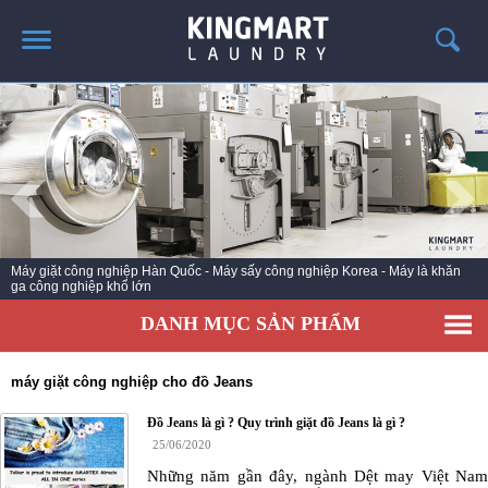
TRANG CHỦ
GIỚI THIỆU
SẢN PHẨM
TIN TỨC GIẶT LÀ
CÔNG TRÌNH TRIỂN KHAI
Máy giặt công nghiệp Hàn Quốc - Máy sấy công nghiệp Korea - Máy là khăn
ga công nghiệp khổ lớn
LIÊN HỆ
DANH MỤC SẢN PHẨM
máy giặt công nghiệp cho đồ Jeans
Đồ Jeans là gì ? Quy trình giặt đồ Jeans là gì ?
25/06/2020
Những năm gần đây, ngành Dệt may Việt Nam