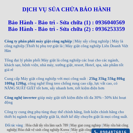
DỊCH VỤ SỦA CHỬA BẢO HÀNH
Bảo Hành - Bảo trì - Sửa chữa (1) : 0936040569
Bảo Hành - Bảo trì - Sửa chữa (2) : 0936253359
Công ty phân phối máy giặt công nghiệp
| Máy sấy công nghiệp | Máy là
công nghiệp |Thiết bị phụ trợ giặt là | Máy giặt công nghiệp Liên Doanh Việt
Hàn
Tổng đại lý phân phối Máy giặt là công nghiệp các loại cho các ngành,
khách sạn, bệnh viện, nhà máy, xưởng giặt, resort, Hotel, spa, sản phẩm tốt
giá rẻ
Cung cấp Máy giặt công nghiệp với mọi công suất :
25kg 35kg 55kg 80kg
100kg 120kg
, công nghệ lồng treo chống rung cao cấp, lực vắt cao, có
NĂNG SUẤT GIẶT tốt hơn, sấy nhanh hơn, tiết kiệm điện hơn
Công nghệ inverter
giúp máy giặt tiết kiệm điện tối đa 30% - 50% khi hoạt
động
Công ty cung ứng phụ tùng thay thế chính hãng, linh kiện chính hãng cho
thiết bị ngành công nghiệp giặt là, thiết kế dây chuyền giặt là mọi công suất.
Đối tác vàng :
Hóa chất tẩy rửa làm sạch 789
|
May giat cong nghiep
|
Máy rửa bát công
nghiệp
|
Hóa chất vệ sinh công nghiệp Korea
|
Máy giặt công nghiệp INKO
|
Máy sấy
Click
0904876016