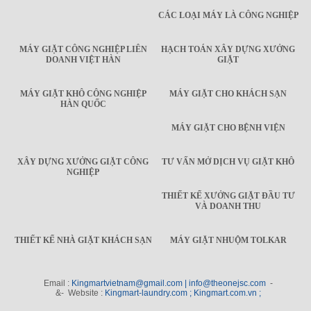
CÁC LOẠI MÁY LÀ CÔNG NGHIỆP
MÁY GIẶT CÔNG NGHIỆP LIÊN
HẠCH TOÁN XÂY DỰNG XƯỞNG
DOANH VIỆT HÀN
GIẶT
MÁY GIẶT KHÔ CÔNG NGHIỆP
MÁY GIẶT CHO KHÁCH SẠN
HÀN QUỐC
MÁY GIẶT CHO BỆNH VIỆN
XÂY DỰNG XƯỞNG GIẶT CÔNG
TƯ VẤN MỞ DỊCH VỤ GIẶT KHÔ
NGHIỆP
THIẾT KẾ XƯỞNG GIẶT ĐẦU TƯ
VÀ DOANH THU
THIẾT KẾ NHÀ GIẶT KHÁCH SẠN
MÁY GIẶT NHUỘM TOLKAR
Email :
Kingmartvietnam@gmail.com | info@theonejsc.com
-
&- Website :
Kingmart-laundry.com ; Kingmart.com.vn ;