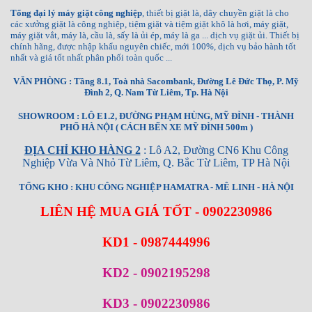
Tổng đại lý máy giặt công nghiệp
, thiết bị giặt là, dây chuyền giặt là cho
các xưởng giặt là công nghiệp, tiệm giặt và tiệm giặt khô là hơi, máy giặt,
máy giặt vắt, máy là, cầu là, sấy là ủi ép, máy là ga ... dịch vụ giặt ủi. Thiết bị
chính hãng, được nhập khẩu nguyên chiếc, mới 100%, dịch vụ bảo hành tốt
nhất và giá tốt nhất phân phối toàn quốc ...
VĂN PHÒNG : Tầng 8.1, Toà nhà Sacombank, Đường Lê Đức Thọ, P. Mỹ
Đình 2, Q. Nam Từ Liêm, Tp. Hà Nội
SHOWROOM : LÔ E1.2, ĐƯỜNG PHẠM HÙNG, MỸ ĐÌNH - THÀNH
PHỐ HÀ NỘI ( CÁCH BẾN XE MỸ ĐÌNH 500m )
ĐỊA CHỈ KHO HÀNG 2
: Lô A2, Đường CN6 Khu Công
Nghiệp Vừa Và Nhỏ Từ Liêm, Q. Bắc Từ Liêm, TP Hà Nội
TỔNG KHO : KHU CÔNG NGHIỆP HAMATRA - MÊ LINH - HÀ NỘI
LIÊN HỆ MUA GIÁ TỐT - 0902230986
KD1 - 0987444996
KD2 - 0902195298
KD3 - 0902230986