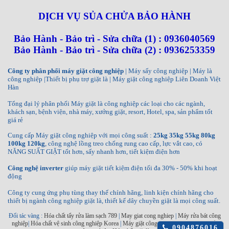
DỊCH VỤ SỦA CHỬA BẢO HÀNH
Bảo Hành - Bảo trì - Sửa chữa (1) : 0936040569
Bảo Hành - Bảo trì - Sửa chữa (2) : 0936253359
Công ty phân phối máy giặt công nghiệp
| Máy sấy công nghiệp | Máy là
công nghiệp |Thiết bị phụ trợ giặt là | Máy giặt công nghiệp Liên Doanh Việt
Hàn
Tổng đại lý phân phối Máy giặt là công nghiệp các loại cho các ngành,
khách sạn, bệnh viện, nhà máy, xưởng giặt, resort, Hotel, spa, sản phẩm tốt
giá rẻ
Cung cấp Máy giặt công nghiệp với mọi công suất :
25kg 35kg 55kg 80kg
100kg 120kg
, công nghệ lồng treo chống rung cao cấp, lực vắt cao, có
NĂNG SUẤT GIẶT tốt hơn, sấy nhanh hơn, tiết kiệm điện hơn
Công nghệ inverter
giúp máy giặt tiết kiệm điện tối đa 30% - 50% khi hoạt
động
Công ty cung ứng phụ tùng thay thế chính hãng, linh kiện chính hãng cho
thiết bị ngành công nghiệp giặt là, thiết kế dây chuyền giặt là mọi công suất.
Đối tác vàng :
Hóa chất tẩy rửa làm sạch 789
|
May giat cong nghiep
|
Máy rửa bát công
nghiệp
|
Hóa chất vệ sinh công nghiệp Korea
|
Máy giặt công nghiệp INKO
|
Máy sấy
Click
0904876016