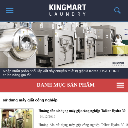
TRANG CHỦ
GIỚI THIỆU
SẢN PHẨM
TIN TỨC GIẶT LÀ
CÔNG TRÌNH TRIỂN KHAI
Máy giặt công nghiệp Hàn Quốc - Máy sấy công nghiệp Korea - Máy là khăn
ga công nghiệp khổ lớn
LIÊN HỆ
DANH MỤC SẢN PHẨM
sử dụng máy giặt công nghiệp
Hướng dẫn sử dụng máy giặt công nghiệp Tolkar Hydra 30
04/12/2019
Hướng dẫn sử dụng máy giặt công nghiệp Tolkar Hydra 30 là