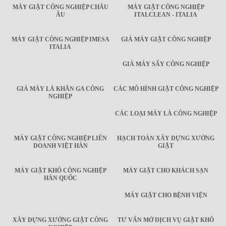
MÁY GIẶT CÔNG NGHIỆP CHÂU
MÁY GIẶT CÔNG NGHIỆP
ÂU
ITALCLEAN - ITALIA
MÁY GIẶT CÔNG NGHIỆP IMESA
GIÁ MÁY GIẶT CÔNG NGHIỆP
ITALIA
GIÁ MÁY SẤY CÔNG NGHIỆP
GIÁ MÁY LÀ KHĂN GA CÔNG
CÁC MÔ HÌNH GIẶT CÔNG NGHIỆP
NGHIỆP
CÁC LOẠI MÁY LÀ CÔNG NGHIỆP
MÁY GIẶT CÔNG NGHIỆP LIÊN
HẠCH TOÁN XÂY DỰNG XƯỞNG
DOANH VIỆT HÀN
GIẶT
MÁY GIẶT KHÔ CÔNG NGHIỆP
MÁY GIẶT CHO KHÁCH SẠN
HÀN QUỐC
MÁY GIẶT CHO BỆNH VIỆN
XÂY DỰNG XƯỞNG GIẶT CÔNG
TƯ VẤN MỞ DỊCH VỤ GIẶT KHÔ