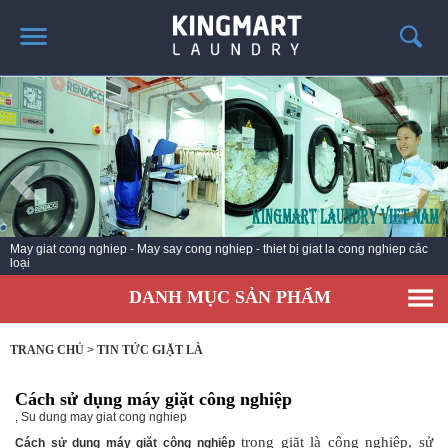
TRANG CHỦ
GIỚI THIỆU
SẢN PHẨM
TIN TỨC GIẶT LÀ
CÔNG TRÌNH TRIỂN KHAI
May giat cong nghiep - May say cong nghiep - thiet bị giat la cong nghiep các
loại
LIÊN HỆ
DANH MỤC SẢN PHẨM
TRANG CHỦ
>
TIN TỨC GIẶT LÀ
Cách sử dụng máy giặt công nghiệp
,
Su dung may giat cong nghiep
trong giặt là công nghiệp, sử
Cách sử dụng máy giặt công nghiệp