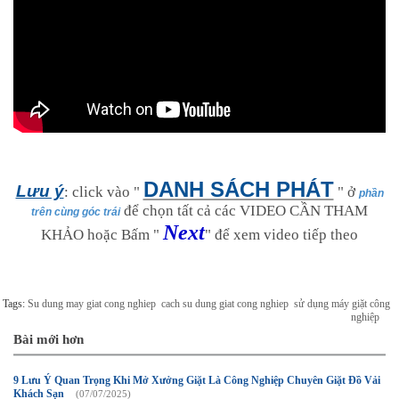
DANH SÁCH PHÁT
Lưu ý
: click vào "
" ở
phần
để chọn tất cả các VIDEO CẦN THAM
trên cùng góc trái
Next
KHẢO hoặc Bấm "
" để xem video tiếp theo
Tags:
Su dung may giat cong nghiep
cach su dung giat cong nghiep
sử dụng máy giặt công
nghiệp
Bài mới hơn
9 Lưu Ý Quan Trọng Khi Mở Xưởng Giặt Là Công Nghiệp Chuyên Giặt Đồ Vải
Khách Sạn
(07/07/2025)