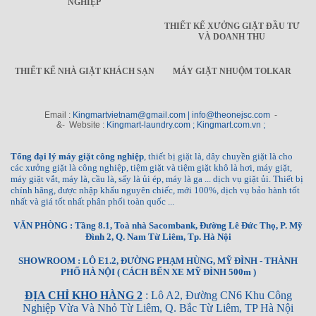
NGHIỆP
THIẾT KẾ XƯỞNG GIẶT ĐẦU TƯ
VÀ DOANH THU
THIẾT KẾ NHÀ GIẶT KHÁCH SẠN
MÁY GIẶT NHUỘM TOLKAR
Email :
Kingmartvietnam@gmail.com | info@theonejsc.com
-
&- Website :
Kingmart-laundry.com ; Kingmart.com.vn ;
Tổng đại lý máy giặt công nghiệp
, thiết bị giặt là, dây chuyền giặt là cho
các xưởng giặt là công nghiệp, tiệm giặt và tiệm giặt khô là hơi, máy giặt,
máy giặt vắt, máy là, cầu là, sấy là ủi ép, máy là ga ... dịch vụ giặt ủi. Thiết bị
chính hãng, được nhập khẩu nguyên chiếc, mới 100%, dịch vụ bảo hành tốt
nhất và giá tốt nhất phân phối toàn quốc ...
VĂN PHÒNG : Tầng 8.1, Toà nhà Sacombank, Đường Lê Đức Thọ, P. Mỹ
Đình 2, Q. Nam Từ Liêm, Tp. Hà Nội
SHOWROOM : LÔ E1.2, ĐƯỜNG PHẠM HÙNG, MỸ ĐÌNH - THÀNH
PHỐ HÀ NỘI ( CÁCH BẾN XE MỸ ĐÌNH 500m )
ĐỊA CHỈ KHO HÀNG 2
: Lô A2, Đường CN6 Khu Công
Nghiệp Vừa Và Nhỏ Từ Liêm, Q. Bắc Từ Liêm, TP Hà Nội