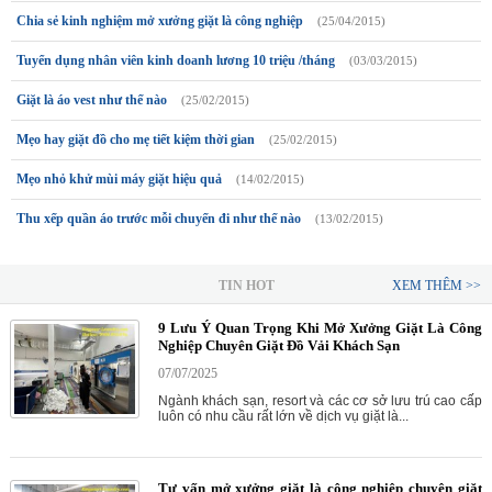
Chia sẻ kinh nghiệm mở xưởng giặt là công nghiệp
(25/04/2015)
Tuyển dụng nhân viên kinh doanh lương 10 triệu /tháng
(03/03/2015)
Giặt là áo vest như thế nào
(25/02/2015)
Mẹo hay giặt đồ cho mẹ tiết kiệm thời gian
(25/02/2015)
Mẹo nhỏ khử mùi máy giặt hiệu quả
(14/02/2015)
Thu xếp quần áo trước mỗi chuyến đi như thế nào
(13/02/2015)
TIN HOT
XEM THÊM >>
9 Lưu Ý Quan Trọng Khi Mở Xưởng Giặt Là Công
Nghiệp Chuyên Giặt Đồ Vải Khách Sạn
07/07/2025
Ngành khách sạn, resort và các cơ sở lưu trú cao cấp
luôn có nhu cầu rất lớn về dịch vụ giặt là...
Tư vấn mở xưởng giặt là công nghiệp chuyên giặt