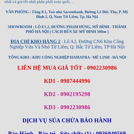
nhất và giá tốt nhất phân phối toàn quốc ...
VĂN PHÒNG : Tầng 8.1, Toà nhà Sacombank, Đường Lê Đức Thọ, P. Mỹ
Đình 2, Q. Nam Từ Liêm, Tp. Hà Nội
SHOWROOM : LÔ E1.2, ĐƯỜNG PHẠM HÙNG, MỸ ĐÌNH - THÀNH
PHỐ HÀ NỘI ( CÁCH BẾN XE MỸ ĐÌNH 500m )
ĐỊA CHỈ KHO HÀNG 2
: Lô A2, Đường CN6 Khu Công
Nghiệp Vừa Và Nhỏ Từ Liêm, Q. Bắc Từ Liêm, TP Hà Nội
TỔNG KHO : KHU CÔNG NGHIỆP HAMATRA - MÊ LINH - HÀ NỘI
LIÊN HỆ MUA GIÁ TỐT - 0902230986
KD1 - 0987444996
KD2 - 0902195298
KD3 - 0902230986
DỊCH VỤ SỦA CHỬA BẢO HÀNH
Bảo Hành - Bảo trì - Sửa chữa (1) : 0936040569