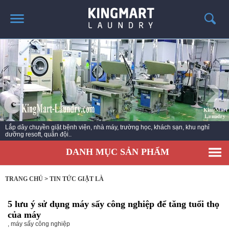
TRANG CHỦ
GIỚI THIỆU
SẢN PHẨM
TIN TỨC GIẶT LÀ
CÔNG TRÌNH TRIỂN KHAI
Lắp dây chuyền giặt bệnh viện, nhà máy, trường học, khách sạn, khu nghỉ
dưỡng resoft, quân đội..
LIÊN HỆ
DANH MỤC SẢN PHẨM
TRANG CHỦ
>
TIN TỨC GIẶT LÀ
5 lưu ý sử dụng máy sấy công nghiệp để tăng tuổi thọ
của máy
,
máy sấy công nghiệp