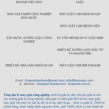
DOANH VIỆT HÀN
GIẶT
MÁY GIẶT KHÔ CÔNG NGHIỆP
MÁY GIẶT CHO KHÁCH SẠN
HÀN QUỐC
MÁY GIẶT CHO BỆNH VIỆN
XÂY DỰNG XƯỞNG GIẶT CÔNG
TƯ VẤN MỞ DỊCH VỤ GIẶT KHÔ
NGHIỆP
THIẾT KẾ XƯỞNG GIẶT ĐẦU TƯ
VÀ DOANH THU
THIẾT KẾ NHÀ GIẶT KHÁCH SẠN
MÁY GIẶT NHUỘM TOLKAR
Email :
Kingmartvietnam@gmail.com | info@theonejsc.com
-
&- Website :
Kingmart-laundry.com ; Kingmart.com.vn ;
Tổng đại lý máy giặt công nghiệp
, thiết bị giặt là, dây chuyền giặt là cho
các xưởng giặt là công nghiệp, tiệm giặt và tiệm giặt khô là hơi, máy giặt,
máy giặt vắt, máy là, cầu là, sấy là ủi ép, máy là ga ... dịch vụ giặt ủi. Thiết bị
chính hãng, được nhập khẩu nguyên chiếc, mới 100%, dịch vụ bảo hành tốt