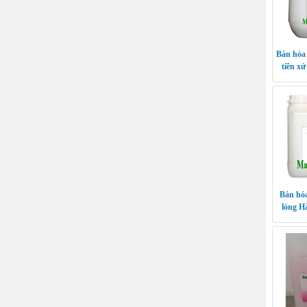
Bán hóa
tiền xử
Bán hóa
lỏng 