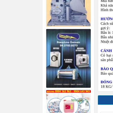
Mùi 
Khả n
Hình 
HƯỚN
Cách s
gợi ý:
Bẩn ít:
Bẩn nhi
Nhiệt đ
CẢNH
Có hại 
sản ph
BẢO 
Bảo quả
ĐÓNG
18 KG/