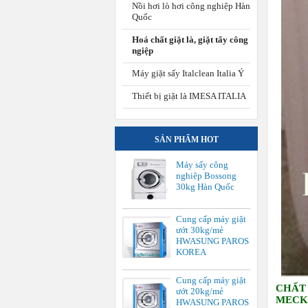
Nồi hơi lò hơi công nghiệp Hàn
Quốc
Hoá chất giặt là, giặt tẩy công
ngiệp
Máy giặt sấy Italclean Italia Ý
Thiết bị giặt là IMESA ITALIA
SẢN PHẨM HOT
Máy sấy công
nghiệp Bossong
30kg Hàn Quốc
Cung cấp máy giặt
ướt 30kg/mẻ
HWASUNG PAROS
KOREA
Cung cấp máy giặt
CHẤT
ướt 20kg/mẻ
MECKE
HWASUNG PAROS