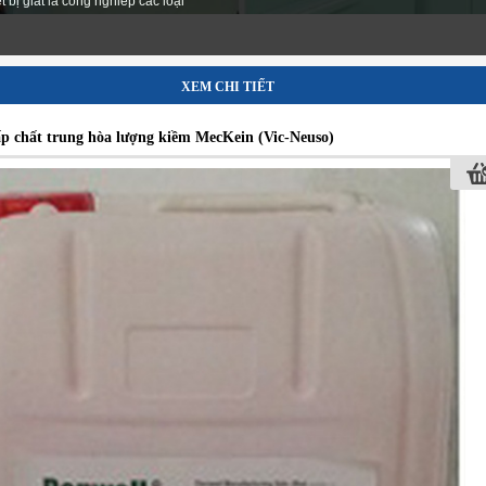
lắp đặt, chuyển giao công nghệ, bảo hành chính hãng
XEM CHI TIẾT
p chất trung hòa lượng kiềm MecKein (Vic-Neuso)