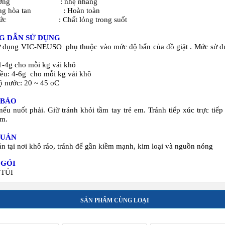
hương : nhẹ nhàng
ăng hòa tan : Hoàn toàn
thức : Chất lỏng trong suốt
G DẪN SỬ DỤNG
ử dụng VIC-NEUSO phụ thuộc vào mức độ bẩn của đồ giặt . Mức sử d
 1-4g cho mỗi kg vải khô
ều: 4-6g cho mỗi kg vải khô
ộ nước: 20 ~ 45 oC
 BÁO
nếu nuốt phải. Giữ tránh khỏi tầm tay trẻ em. Tránh tiếp xúc trực tiếp
ẩm.
QUẢN
n tại nơi khô ráo, tránh để gần kiềm mạnh, kim loại và nguồn nóng
 GÓI
 TÚI
SẢN PHẨM CÙNG LOẠI