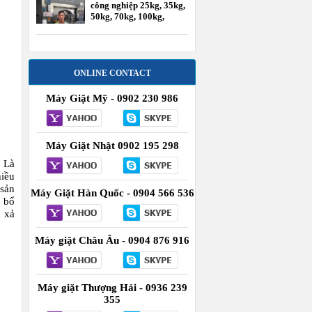
công nghiệp 25kg, 35kg,
50kg, 70kg, 100kg,
120kg
ONLINE CONTACT
Máy Giặt Mỹ - 0902 230 986
Máy Giặt Nhật 0902 195 298
. Là
hiều
 sản
Máy Giặt Hàn Quốc - 0904 566 536
c bổ
n xả
Máy giặt Châu Âu - 0904 876 916
Máy giặt Thượng Hải - 0936 239
355