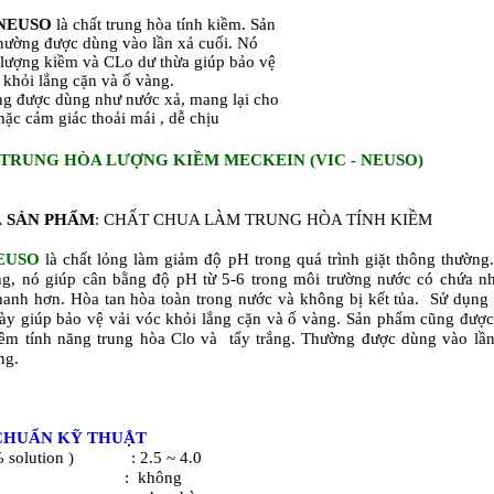
-NEUSO
là chất trung hòa tính kiềm. Sản
hường được dùng vào lần xả cuối. Nó
 lượng kiềm và CLo dư thừa giúp bảo vệ
 khỏi lắng cặn và ố vàng.
ng được dùng như nước xả, mang lại cho
ặc cảm giác thoải mái , dễ chịu
TRUNG HÒA LƯỢNG KIỀM MECKEIN (VIC - NEUSO)
 SẢN PHẨM
: CHẤT CHUA LÀM TRUNG HÒA TÍNH KIỀM
EUSO
là chất lỏng làm giảm độ pH trong quá trình giặt thông thường
ng, nó giúp cân bằng độ pH từ 5-6 trong môi trường nước có chứa n
anh hơn. Hòa tan hòa toàn trong nước và không bị kết tủa. Sử dụng
y giúp bảo vệ vải vóc khỏi lắng cặn và ố vàng. Sản phẩm cũng đượ
êm tính năng trung hòa Clo và tẩy trắng. Thường được dùng vào lầ
ng.
CHUẨN KỸ THUẬT
% solution ) : 2.5 ~ 4.0
t : không