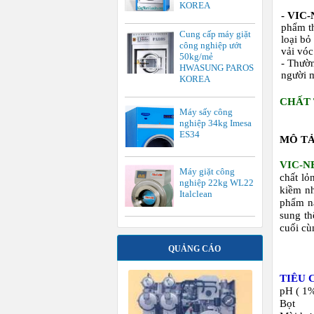
KOREA
- VIC
phẩm t
Cung cấp máy giặt
loại bỏ
công nghiệp ướt
vải vóc
50kg/mẻ
- Thườ
HWASUNG PAROS
người m
KOREA
CHẤT 
Máy sấy công
nghiệp 34kg Imesa
ES34
MÔ TẢ
VIC-N
Máy giặt công
chất lỏ
nghiệp 22kg WL22
kiềm nh
Italclean
phẩm nà
sung th
cuối cù
QUẢNG CÁO
TIÊU 
pH ( 1
Bọ