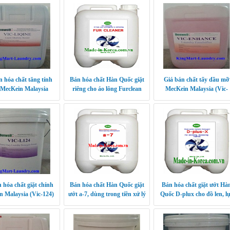
n hóa chất tăng tính
Bán hóa chất Hàn Quốc giặt
Giá bán chất tẩy dầu mỡ
 MecKein Malaysia
riêng cho áo lông Furclean
MecKein Malaysia (Vic-
(VicLiqine-)
Enhance)
 hóa chất giặt chính
Bán hóa chất Hàn Quốc giặt
Bán hóa chất giặt ướt Hà
 Malaysia (Vic-124)
ướt a-7, dùng trong tiền xử lý
Quốc D-plux cho đồ len, l
vải vóc