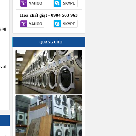
Hoá chất giặt - 0904 563 963
ụng
QUẢNG CÁO
 với