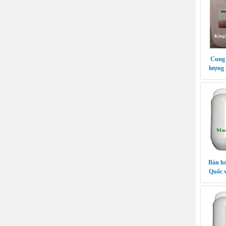
Cung 
lượng 
Bán hó
Quốc v