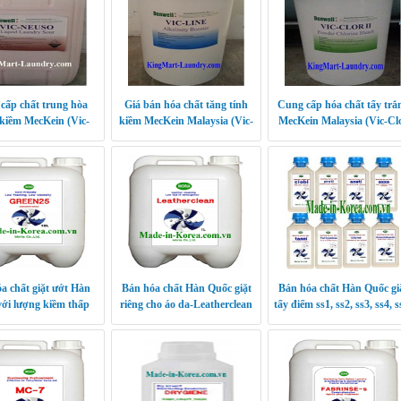
cấp chất trung hòa
Giá bán hóa chất tăng tính
Cung cấp hóa chất tẩy trắ
kiềm MecKein (Vic-
kiềm MecKein Malaysia (Vic-
MecKein Malaysia (Vic-Cl
Neuso)
Line)
II)
a chất giặt ướt Hàn
Bán hóa chất Hàn Quốc giặt
Bán hóa chất Hàn Quốc gi
ới lượng kiềm thấp
riêng cho áo da-Leatherclean
tẩy điểm ss1, ss2, ss3, ss4, s
Green 25
ss6, ss7, ss8