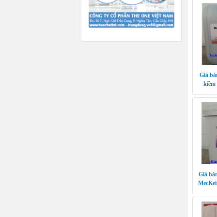
Giá bá
kiềm
Giá bán
MecKein