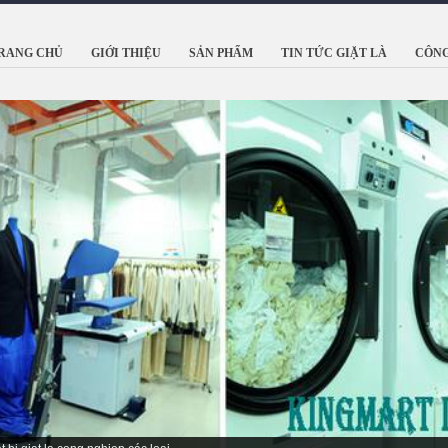
RANG CHỦ
GIỚI THIỆU
SẢN PHẨM
TIN TỨC GIẶT LÀ
CÔNG