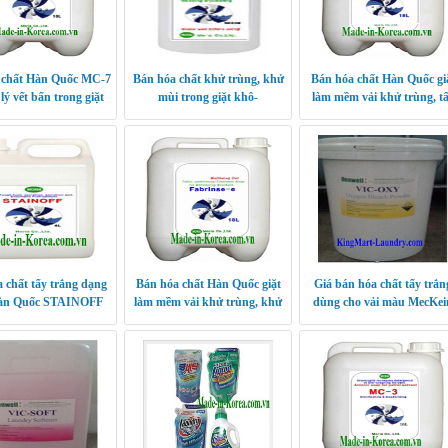
 chất Hàn Quốc MC-7
Bán hóa chất khử trùng, khử
Bán hóa chất Hàn Quốc gi
 lý vết bẩn trong giặt
mùi trong giặt khô-
làm mềm vải khử trùng, t
khô
DRYGIENE Hàn Quốc
trắng Fabrinse-s
 chất tẩy trắng dạng
Bán hóa chất Hàn Quốc giặt
Giá bán hóa chất tẩy trắn
Hàn Quốc STAINOFF
làm mềm vải khử trùng, khử
dùng cho vải màu MecKei
mùi Fabrinse-e
MaLaysia ( Vic-Oxy)