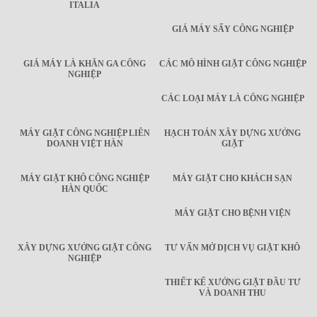
ITALIA
GIÁ MÁY SẤY CÔNG NGHIỆP
GIÁ MÁY LÀ KHĂN GA CÔNG
CÁC MÔ HÌNH GIẶT CÔNG NGHIỆP
NGHIỆP
CÁC LOẠI MÁY LÀ CÔNG NGHIỆP
MÁY GIẶT CÔNG NGHIỆP LIÊN
HẠCH TOÁN XÂY DỰNG XƯỞNG
DOANH VIỆT HÀN
GIẶT
MÁY GIẶT KHÔ CÔNG NGHIỆP
MÁY GIẶT CHO KHÁCH SẠN
HÀN QUỐC
MÁY GIẶT CHO BỆNH VIỆN
XÂY DỰNG XƯỞNG GIẶT CÔNG
TƯ VẤN MỞ DỊCH VỤ GIẶT KHÔ
NGHIỆP
THIẾT KẾ XƯỞNG GIẶT ĐẦU TƯ
VÀ DOANH THU