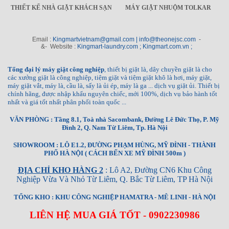
THIẾT KẾ NHÀ GIẶT KHÁCH SẠN
MÁY GIẶT NHUỘM TOLKAR
Email :
Kingmartvietnam@gmail.com | info@theonejsc.com
-
&- Website :
Kingmart-laundry.com ; Kingmart.com.vn ;
Tổng đại lý máy giặt công nghiệp
, thiết bị giặt là, dây chuyền giặt là cho
các xưởng giặt là công nghiệp, tiệm giặt và tiệm giặt khô là hơi, máy giặt,
máy giặt vắt, máy là, cầu là, sấy là ủi ép, máy là ga ... dịch vụ giặt ủi. Thiết bị
chính hãng, được nhập khẩu nguyên chiếc, mới 100%, dịch vụ bảo hành tốt
nhất và giá tốt nhất phân phối toàn quốc ...
VĂN PHÒNG : Tầng 8.1, Toà nhà Sacombank, Đường Lê Đức Thọ, P. Mỹ
Đình 2, Q. Nam Từ Liêm, Tp. Hà Nội
SHOWROOM : LÔ E1.2, ĐƯỜNG PHẠM HÙNG, MỸ ĐÌNH - THÀNH
PHỐ HÀ NỘI ( CÁCH BẾN XE MỸ ĐÌNH 500m )
ĐỊA CHỈ KHO HÀNG 2
: Lô A2, Đường CN6 Khu Công
Nghiệp Vừa Và Nhỏ Từ Liêm, Q. Bắc Từ Liêm, TP Hà Nội
TỔNG KHO : KHU CÔNG NGHIỆP HAMATRA - MÊ LINH - HÀ NỘI
LIÊN HỆ MUA GIÁ TỐT - 0902230986