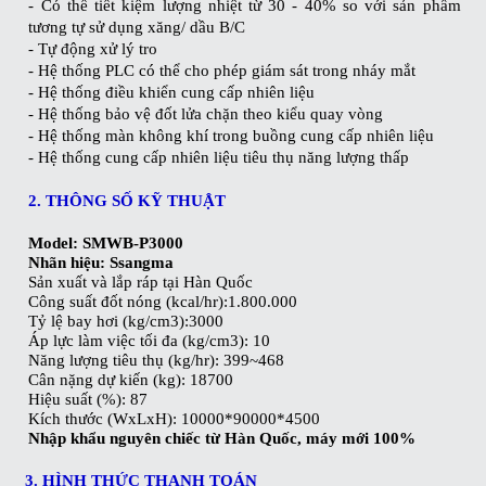
- Có thể tiết kiệm lượng nhiệt từ 30 - 40% so với sản phẩm
tương tự sử dụng xăng/ dầu B/C
- Tự động xử lý tro
- Hệ thống PLC có thể cho phép giám sát trong nháy mắt
- Hệ thống điều khiển cung cấp nhiên liệu
- Hệ thống bảo vệ đốt lửa chặn theo kiểu quay vòng
- Hệ thống màn không khí trong buồng cung cấp nhiên liệu
- Hệ thống cung cấp nhiên liệu tiêu thụ năng lượng thấp
2. THÔNG SỐ KỸ THUẬT
Model: SMWB-P3000
Nhãn hiệu: Ssangma
Sản xuất và lắp ráp tại Hàn Quốc
Công suất đốt nóng (kcal/hr):1.800.000
Tỷ lệ bay hơi (kg/cm3):3000
Áp lực làm việc tối đa (kg/cm3): 10
Năng lượng tiêu thụ (kg/hr): 399~468
Cân nặng dự kiến (kg): 18700
Hiệu suất (%): 87
Kích thước (WxLxH): 10000*90000*4500
Nhập khẩu nguyên chiếc từ Hàn Quốc, máy mới 100%
3. HÌNH THỨC THANH TOÁN