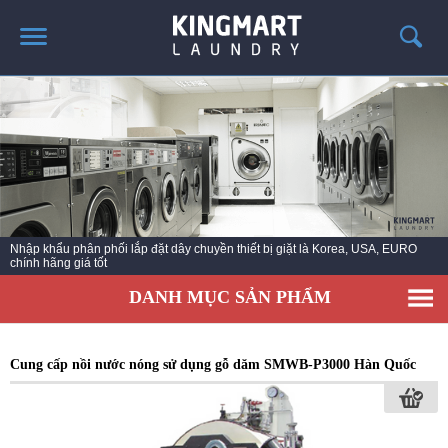
TRANG CHỦ
GIỚI THIỆU
SẢN PHẨM
TIN TỨC GIẶT LÀ
CÔNG TRÌNH TRIỂN KHAI
Máy giặt công nghiệp Hàn Quốc - Máy sấy công nghiệp Korea - Máy là khăn
ga công nghiệp khổ lớn
LIÊN HỆ
DANH MỤC SẢN PHẨM
Cung cấp nồi nước nóng sử dụng gỗ dăm SMWB-P3000 Hàn Quốc