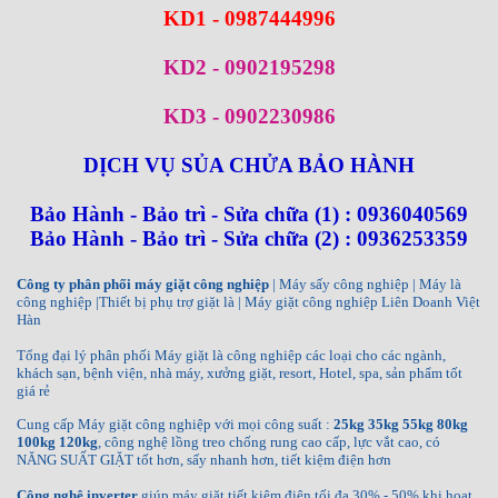
KD1 - 0987444996
KD2 - 0902195298
KD3 - 0902230986
DỊCH VỤ SỦA CHỬA BẢO HÀNH
Bảo Hành - Bảo trì - Sửa chữa (1) : 0936040569
Bảo Hành - Bảo trì - Sửa chữa (2) : 0936253359
Công ty phân phối máy giặt công nghiệp
| Máy sấy công nghiệp | Máy là
công nghiệp |Thiết bị phụ trợ giặt là | Máy giặt công nghiệp Liên Doanh Việt
Hàn
Tổng đại lý phân phối Máy giặt là công nghiệp các loại cho các ngành,
khách sạn, bệnh viện, nhà máy, xưởng giặt, resort, Hotel, spa, sản phẩm tốt
giá rẻ
Cung cấp Máy giặt công nghiệp với mọi công suất :
25kg 35kg 55kg 80kg
100kg 120kg
, công nghệ lồng treo chống rung cao cấp, lực vắt cao, có
NĂNG SUẤT GIẶT tốt hơn, sấy nhanh hơn, tiết kiệm điện hơn
Công nghệ inverter
giúp máy giặt tiết kiệm điện tối đa 30% - 50% khi hoạt