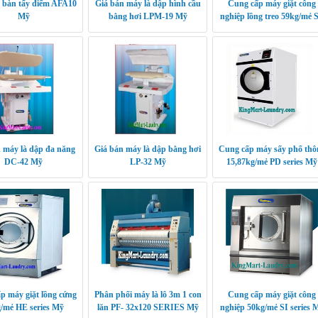
 bàn tẩy điểm AFA10
Giá bán máy là dập hình cầu
Cung cấp máy giặt công
Mỹ
bằng hơi LPM-19 Mỹ
nghiệp lồng treo 59kg/mẻ 
series Mỹ
 máy là dập đa năng
Giá bán máy là dập bằng hơi
Cung cấp máy sấy phổ thô
DC-42 Mỹ
LP-32 Mỹ
15,87kg/mẻ PD series Mỹ
p máy giặt lồng cứng
Phân phối máy là lô 3m 1 con
Cung cấp máy giặt công
/mẻ HE series Mỹ
lăn PF- 32x120 SERIES Mỹ
nghiệp 50kg/mẻ SI series 