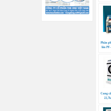
Phân ph
lăn PF
Cung cấ
22,7k