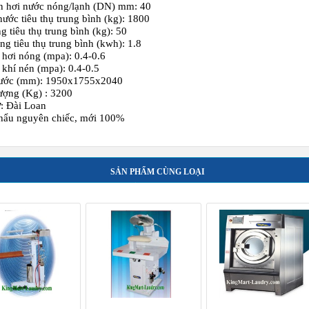
n hơi nước nóng/lạnh (DN) mm: 40
ước tiêu thụ trung bình (kg): 1800
g tiêu thụ trung bình (kg): 50
ng tiêu thụ trung bình (kwh): 1.8
 hơi nóng (mpa): 0.4-0.6
 khí nén (mpa): 0.4-0.5
hước (mm): 1950x1755x2040
ượng (Kg) : 3200
: Đài Loan
hẩu nguyên chiếc, mới 100%
SẢN PHẨM CÙNG LOẠI