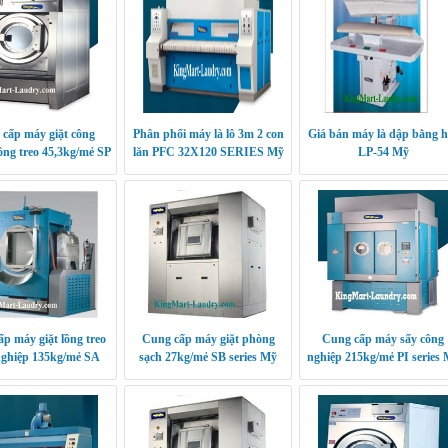
cấp máy giặt công
Phân phối máy là lô 3m 2 con
Giá bán máy là dập bằng h
ồng treo 45,3kg/mẻ SP
lăn PFC 32X120 SERIES Mỹ
LP-54 Mỹ
series Mỹ
p máy giặt lồng treo
Cung cấp máy giặt phòng
Cung cấp máy sấy công
nghiệp 135kg/mẻ SA
sạch 27kg/mẻ SB series Mỹ
nghiệp 215kg/mẻ PI series
series Mỹ