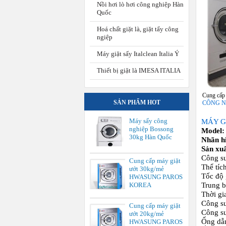
Nồi hơi lò hơi công nghiệp Hàn
Quốc
Hoá chất giặt là, giặt tẩy công
ngiệp
Máy giặt sấy Italclean Italia Ý
Thiết bị giặt là IMESA ITALIA
Cung cấp 
SẢN PHẨM HOT
CÔNG N
Máy sấy công
MÁY G
nghiệp Bossong
Model:
30kg Hàn Quốc
Nhãn h
Sản xuấ
Công su
Cung cấp máy giặt
Thể tích
ướt 30kg/mẻ
Tốc độ 
HWASUNG PAROS
KOREA
Trung b
Thời gi
Công su
Cung cấp máy giặt
Công su
ướt 20kg/mẻ
Ống dẫ
HWASUNG PAROS