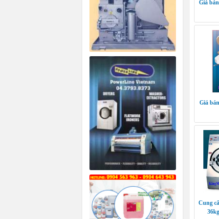
Giá bán
Giá bán
Cung cấ
36kg