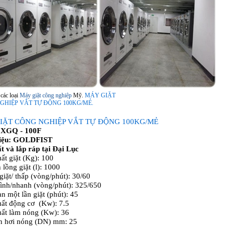
các loại
Máy giặt công nghiệp
Mỹ.
MÁY GIẶT
GHIỆP VẮT TỰ ĐỘNG 100KG/MẺ.
IẶT CÔNG NGHIỆP VẮT TỰ ĐỘNG 100KG/MẺ
 XGQ - 100F
iệu: GOLDFIST
t và lắp ráp tại Đại Lục
ất giặt (Kg): 100
 lồng giặt (l): 1000
giặt/ thấp (vòng/phút): 30/60
ình/nhanh (vòng/phút): 325/650
an một lần giặt (phút): 45
ất động cơ (Kw): 7.5
ất làm nóng (Kw): 36
n hơi nóng (DN) mm: 25