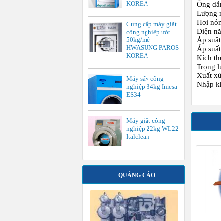
KOREA
Ống dẫ
Lượng n
Hơi nón
Cung cấp máy giặt
Điện nă
công nghiệp ướt
50kg/mẻ
Áp suất
HWASUNG PAROS
Áp suất
KOREA
Kích t
Trọng l
Xuất xứ
Máy sấy công
Nhập k
nghiệp 34kg Imesa
ES34
Máy giặt công
nghiệp 22kg WL22
Italclean
QUẢNG CÁO