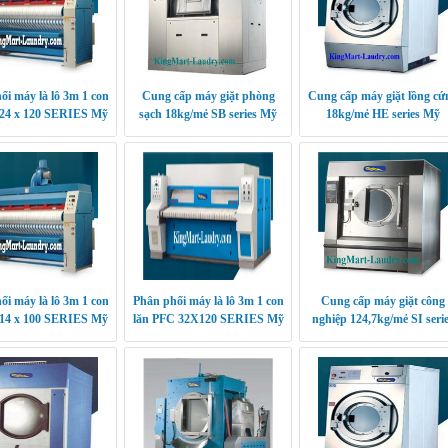
ối máy là lô 3m 1 con
Cung cấp máy giặt phòng
Cung cấp máy giặt lồng cứ
 24 x 120 SERIES Mỹ
sạch 18kg/mẻ SB series Mỹ
18kg/mẻ HE series Mỹ
ối máy là lô 3m 1 con
Phân phối máy là lô 3m 1 con
Cung cấp máy giặt công
 14 x 100 SERIES Mỹ
lăn PFC 32X120 SERIES Mỹ
nghiệp 124,7kg/mẻ SI seri
Mỹ