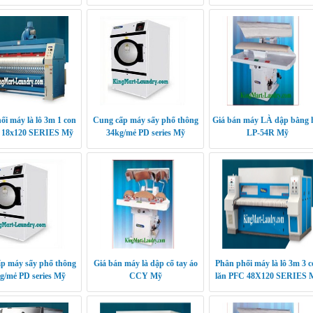
ối máy là lô 3m 1 con
Cung cấp máy sấy phổ thông
Giá bán máy LÀ dập bằng 
- 18x120 SERIES Mỹ
34kg/mẻ PD series Mỹ
LP-54R Mỹ
p máy sấy phổ thông
Giá bán máy là dập cổ tay áo
Phân phối máy là lô 3m 3 c
g/mẻ PD series Mỹ
CCY Mỹ
lăn PFC 48X120 SERIES 