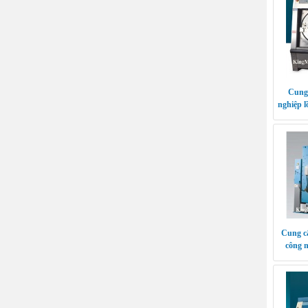
Cung 
nghiệp l
Cung cấ
công 