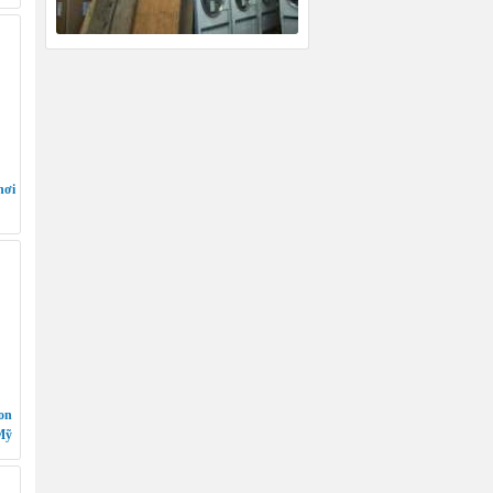
hơi
on
Mỹ