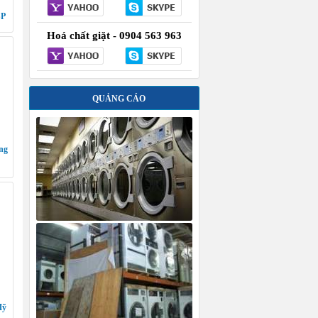
SP
Hoá chất giặt - 0904 563 963
QUẢNG CÁO
ng
Mỹ