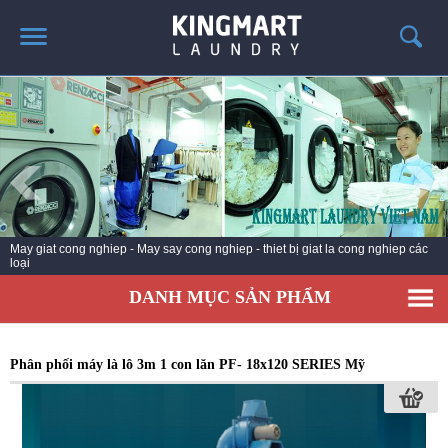
TRANG CHỦ
GIỚI THIỆU
SẢN PHẨM
TIN TỨC GIẶT LÀ
CÔNG TRÌNH TRIỂN KHAI
May giat cong nghiep - May say cong nghiep - thiet bị giat la cong nghiep các
loại
LIÊN HỆ
DANH MỤC SẢN PHẨM
Phân phối máy là lô 3m 1 con lăn PF- 18x120 SERIES Mỹ