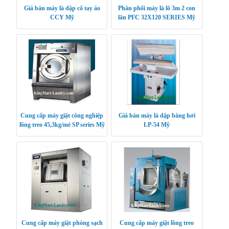
Giá bán máy là dập cổ tay áo
Phân phối máy là lô 3m 2 con
CCY Mỹ
lăn PFC 32X120 SERIES Mỹ
Cung cấp máy giặt công nghiệp
Giá bán máy là dập bằng hơi
lồng treo 45,3kg/mẻ SP series Mỹ
LP-54 Mỹ
Cung cấp máy giặt phòng sạch
Cung cấp máy giặt lồng treo