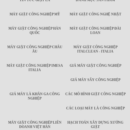
TIN TỨC GIẶT LÀ
DANH MỤC SẢN PHẨM
MÁY GIẶT CÔNG NGHIỆP MỸ
MÁY GIẶT CÔNG NGHỆ NHẬT
MÁY GIẶT CÔNG NGHIỆP HÀN
MÁY GIẶT CÔNG NGHIỆP ĐÀI
QUỐC
LOAN
MÁY GIẶT CÔNG NGHIỆP CHÂU
MÁY GIẶT CÔNG NGHIỆP
ÂU
ITALCLEAN - ITALIA
MÁY GIẶT CÔNG NGHIỆP IMESA
GIÁ MÁY GIẶT CÔNG NGHIỆP
ITALIA
GIÁ MÁY SẤY CÔNG NGHIỆP
GIÁ MÁY LÀ KHĂN GA CÔNG
CÁC MÔ HÌNH GIẶT CÔNG NGHIỆP
NGHIỆP
CÁC LOẠI MÁY LÀ CÔNG NGHIỆP
MÁY GIẶT CÔNG NGHIỆP LIÊN
HẠCH TOÁN XÂY DỰNG XƯỞNG
DOANH VIỆT HÀN
GIẶT