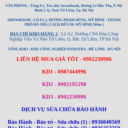
VĂN PHÒNG : Tầng 8.1, Toà nhà Sacombank, Đường Lê Đức Thọ, P. Mỹ
Đình 2, Q. Nam Từ Liêm, Tp. Hà Nội
SHOWROOM : LÔ E1.2, ĐƯỜNG PHẠM HÙNG, MỸ ĐÌNH - THÀNH
PHỐ HÀ NỘI ( CÁCH BẾN XE MỸ ĐÌNH 500m )
ĐỊA CHỈ KHO HÀNG 2
: Lô A2, Đường CN6 Khu Công
Nghiệp Vừa Và Nhỏ Từ Liêm, Q. Bắc Từ Liêm, TP Hà Nội
TỔNG KHO : KHU CÔNG NGHIỆP HAMATRA - MÊ LINH - HÀ NỘI
LIÊN HỆ MUA GIÁ TỐT - 0902230986
KD1 - 0987444996
KD2 - 0902195298
KD3 - 0902230986
DỊCH VỤ SỦA CHỬA BẢO HÀNH
Bảo Hành - Bảo trì - Sửa chữa (1) : 0936040569