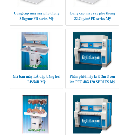
Cung cấp máy sấy phổ thông
Cung cấp máy sấy phổ thông
34kg/mẻ PD series Mỹ
22,7kg/mẻ PD series Mỹ
Giá bán máy LÀ dập bằng hơi
Phân phối máy là lô 3m 3 con
LP-54R Mỹ
lăn PFC 48X120 SERIES Mỹ