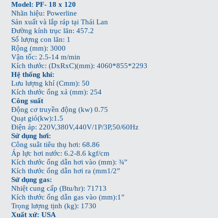
Model: PF- 18 x 120
Nhãn hiệu: Powerline
Sản xuất và lắp ráp tại Thái Lan
Đường kính trục lăn: 457.2
Số lượng con lăn: 1
Rộng (mm): 3000
Vận tốc: 2.5-14 m/min
Kích thước: (DxRxC)(mm): 4060*855*2293
Hệ thống khí:
Lưu lượng khí (Cmm): 50
Kích thước ống xả (mm): 254
Công suất
Động cơ truyền động (kw) 0.75
Quạt gió(kw):1.5
Điện áp: 220V,380V,440V/1P/3P,50/60Hz
Sử dụng hơi:
Công suât tiêu thụ hơi: 68.86
Áp lực hơi nước: 6.2-8.6 kgf/cm
Kích thước ống dẫn hơi vào (mm): ¾”
Kích thước ống dẫn hơi ra (mm1/2”
Sử dụng gas:
Nhiệt cung cấp (Btu/hr): 71713
Kích thước ống dẫn gas vào (mm):1”
Trọng lượng tịnh (kg): 1730
Xuất xứ: USA