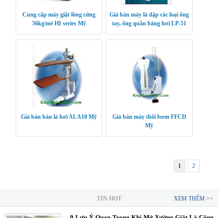
Cung cấp máy giặt lồng cứng
Giá bán máy là dập các loại ống
56kg/mẻ HI series Mỹ
tay, ống quần bằng hơi LP-51
Mỹ
Giá bán bàn là hơi ALA10 Mỹ
Giá bán máy thổi form FFCD
Mỹ
1
2
TIN HOT
XEM THÊM >>
9 Lưu Ý Quan Trọng Khi Mở Xưởng Giặt Là Công