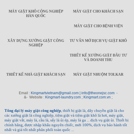
MÁY GIẶT KHÔ CÔNG NGHIỆP
MÁY GIẶT CHO KHÁCH SẠN
HÀN QUỐC
MÁY GIẶT CHO BỆNH VIỆN
XÂY DỰNG XƯỞNG GIẶT CÔNG
TƯ VẤN MỞ DỊCH VỤ GIẶT KHÔ
NGHIỆP
THIẾT KẾ XƯỞNG GIẶT ĐẦU TƯ
VÀ DOANH THU
THIẾT KẾ NHÀ GIẶT KHÁCH SẠN
MÁY GIẶT NHUỘM TOLKAR
Email :
Kingmartvietnam@gmail.com | info@theonejsc.com
-
&- Website :
Kingmart-laundry.com ; Kingmart.com.vn ;
Tổng đại lý máy giặt công nghiệp
, thiết bị giặt là, dây chuyền giặt là cho
các xưởng giặt là công nghiệp, tiệm giặt và tiệm giặt khô là hơi, máy giặt,
máy giặt vắt, máy là, cầu là, sấy là ủi ép, máy là ga ... dịch vụ giặt ủi. Thiết bị
chính hãng, được nhập khẩu nguyên chiếc, mới 100%, dịch vụ bảo hành tốt
nhất và giá tốt nhất phân phối toàn quốc ...