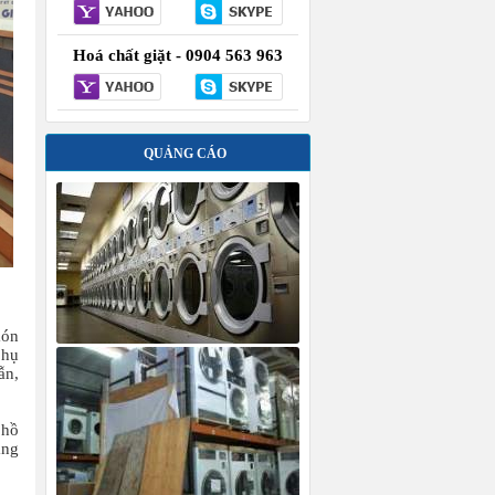
Hoá chất giặt - 0904 563 963
QUẢNG CÁO
món
phụ
ẫn,
 hồ
àng