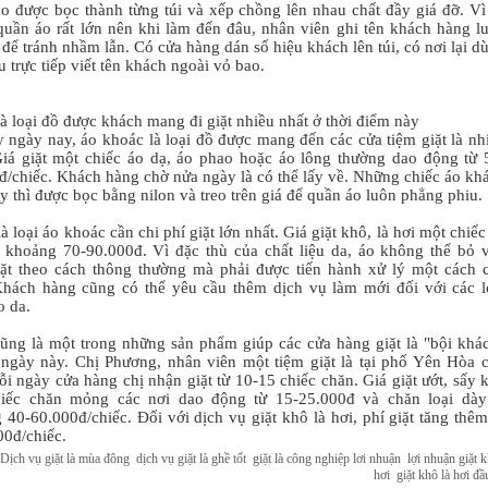
o được bọc thành từng túi và xếp chồng lên nhau chất đầy giá đỡ. Vì
quần áo rất lớn nên khi làm đến đâu, nhân viên ghi tên khách hàng l
để tránh nhầm lẫn. Có cửa hàng dán số hiệu khách lên túi, có nơi lại d
 trực tiếp viết tên khách ngoài vỏ bao.
à loại đồ được khách mang đi giặt nhiều nhất ở thời điểm này
 ngày nay, áo khoác là loại đồ được mang đến các cửa tiệm giặt là nh
Giá giặt một chiếc áo dạ, áo phao hoặc áo lông thường dao động từ 
đ/chiếc. Khách hàng chờ nửa ngày là có thể lấy về. Những chiếc áo kh
y thì được bọc bằng nilon và treo trên giá để quần áo luôn phẳng phiu.
à loại áo khoác cần chi phí giặt lớn nhất. Giá giặt khô, là hơi một chiếc
 khoảng 70-90.000đ. Vì đặc thù của chất liệu da, áo không thể bỏ 
ặt theo cách thông thường mà phải được tiến hành xử lý một cách 
Khách hàng cũng có thể yêu cầu thêm dịch vụ làm mới đối với các l
o da.
ũng là một trong những sản phẩm giúp các cửa hàng giặt là "bội khá
ngày này. Chị Phương, nhân viên một tiệm giặt là tại phố Yên Hòa 
ỗi ngày cửa hàng chị nhận giặt từ 10-15 chiếc chăn. Giá giặt ướt, sấy 
iếc chăn mỏng các nơi dao động từ 15-25.000đ và chăn loại dày
 40-60.000đ/chiếc. Đối với dịch vụ giặt khô là hơi, phí giặt tăng thêm
00đ/chiếc.
Dịch vụ giặt là mùa đông
dịch vụ giặt là ghề tốt
giặt là công nghiệp lơi nhuận
lợi nhuận giặt k
hơi
giặt khô là hơi đầ