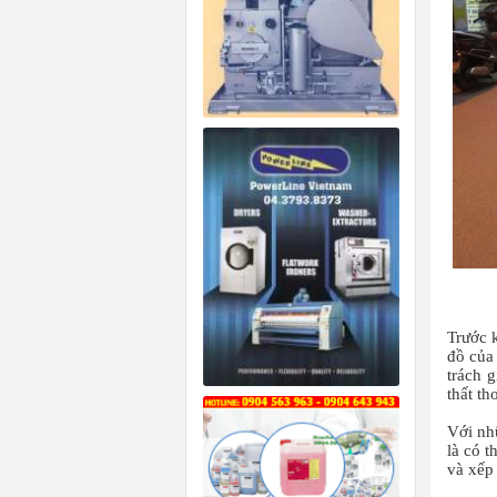
Trước 
đồ của
trách g
thất th
Với nh
là có t
và xếp 