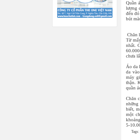
Quần á
lượng 
đến đó 
bút màu
Chăn l
Từ mấy
nhất. 
60.000
chưa lấ
Áo da l
da vào
máy gi
thận. 
quần á
Chăn c
những 
biết, m
một ch
khoảng
5-10.0
Tags: