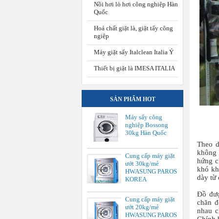
Nồi hơi lò hơi công nghiệp Hàn
Quốc
Hoá chất giặt là, giặt tẩy công
ngiệp
Máy giặt sấy Italclean Italia Ý
Thiết bị giặt là IMESA ITALIA
SẢN PHẨM HOT
Máy sấy công
nghiệp Bossong
30kg Hàn Quốc
Theo d
không 
Cung cấp máy giặt
hứng c
ướt 30kg/mẻ
khó kh
HWASUNG PAROS
dày từ 
KOREA
Đồ đượ
Cung cấp máy giặt
chăn đ
ướt 20kg/mẻ
nhau c
HWASUNG PAROS