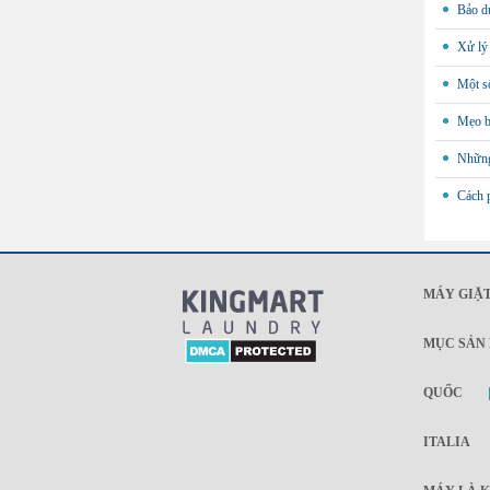
Bảo d
Xử lý 
Một số
Mẹo b
Những 
Cách p
MÁY GIẶT
MỤC SẢN
QUỐC
ITALIA