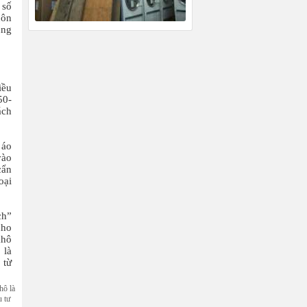
 số
uôn
ùng
iều
50-
ách
 áo
vào
cẩn
oại
ch”
cho
khô
 là
 từ
hô là
u tư