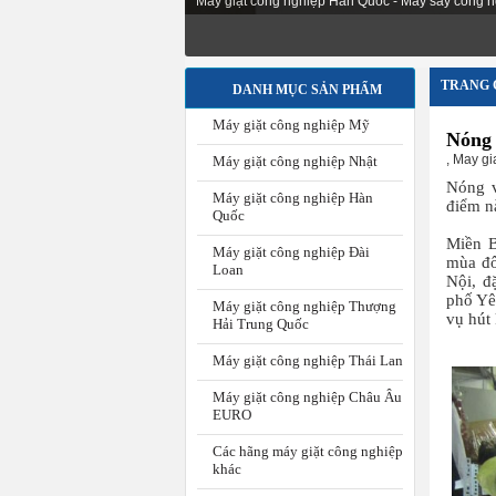
Máy giặt công nghiệp Hàn Quốc - Máy sấy công n
TRANG 
DANH MỤC SẢN PHẨM
Máy giặt công nghiệp Mỹ
Nóng 
,
May gi
Máy giặt công nghiệp Nhật
Nóng v
Máy giặt công nghiệp Hàn
điểm nà
Quốc
Miền B
Máy giặt công nghiệp Đài
mùa đô
Loan
Nội, đ
phố Yê
Máy giặt công nghiệp Thượng
vụ hút 
Hải Trung Quốc
Máy giặt công nghiệp Thái Lan
Máy giặt công nghiệp Châu Âu
EURO
Các hãng máy giặt công nghiệp
khác