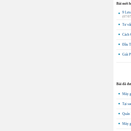
Bài mới 
9 Lưu
(07/0
Tư vấn
Cách 
Đầu T
Giải 
Bài đã đ
Máy g
Tại sa
Quản l
Máy gi