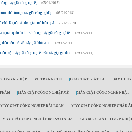
ưỡng máy giặt công nghiệp
(05/01/2015)
nước thải trong máy giặt công nghiệp
(05/01/2015)
 cách là quần áo đơn giản mà hiệu quả
(29/12/2014)
ảo quản quần áo khi sử dụng máy giặt công nghiệp
(29/12/2014)
điều nên biết về máy giặt khô là hơi
(29/12/2014)
hân biệt máy giặt công nghiệp và máy giặt gia đình
(29/12/2014)
 CÔNG NGHIỆP
|
VỀ TRANG CHỦ
|
HÓA CHẤT GIẶT LÀ
|
DÂY CHUY
 PHẨM
|
MÁY GIẶT CÔNG NGHIỆP MỸ
|
MÁY GIẶT CÔNG NGHỆ NHẬT
|
MÁY GIẶT CÔNG NGHIỆP ĐÀI LOAN
|
MÁY GIẶT CÔNG NGHIỆP CHÂU Â
|
MÁY GIẶT CÔNG NGHIỆP IMESA ITALIA
|
GIÁ MÁY GIẶT CÔNG NGHIỆ