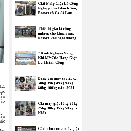
Giải Pháp Giặt Là Công
Nghiệp Cho Khách Sạn,
Resort và Cơ Sở Lưu
Trú
Thiết bị giặt là công
nghiệp cho khách sạn,
Resort, khu nghỉ dưỡng
7 Kinh Nghiệm Vàng
Khi Mở Cửa Hàng Giặt
Là Thành Công
Bảng giá máy sấy 25kg
30kg 35kg 45kg 55kg
12,
80kg 100kg năm 2021
tục
nên
 áo
Giá máy giặt 15kg 20kg
25kg 30kg 35kg 50kg rẻ
Nhất
đến
hác
ệp…
Cách chọn mua máy giặt