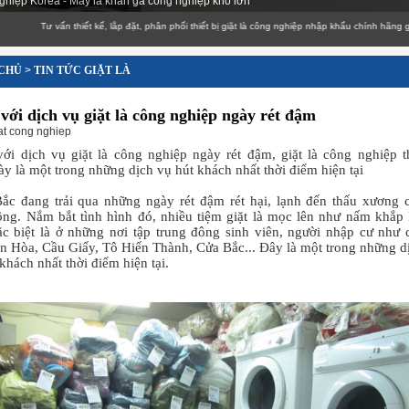
ghiệp Korea - Máy là khăn ga công nghiệp khổ lớn
Tư vấn thiết kế, lắp đặt, phân phối thiết bị giặt là công nghiệp nhập khẩu chính hãng giá cạnh 
CHỦ
>
TIN TỨC GIẶT LÀ
với dịch vụ giặt là công nghiệp ngày rét đậm
at cong nghiep
ới dịch vụ giặt là công nghiệp ngày rét đậm, giặt là công nghiệp t
y là một trong những dịch vụ hút khách nhất thời điểm hiện tại
ắc đang trải qua những ngày rét đậm rét hại, lạnh đến thấu xương 
ng. Nắm bắt tình hình đó, nhiều tiệm giặt là mọc lên như nấm khắp
ặc biệt là ở những nơi tập trung đông sinh viên, người nhập cư như 
n Hòa, Cầu Giấy, Tô Hiến Thành, Cửa Bắc... Đây là một trong những d
khách nhất thời điểm hiện tại.