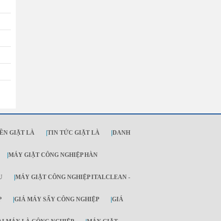
ỀN GIẶT LÀ
|
TIN TỨC GIẶT LÀ
|
DANH
|
MÁY GIẶT CÔNG NGHIỆP HÀN
U
|
MÁY GIẶT CÔNG NGHIỆP ITALCLEAN -
P
|
GIÁ MÁY SẤY CÔNG NGHIỆP
|
GIÁ