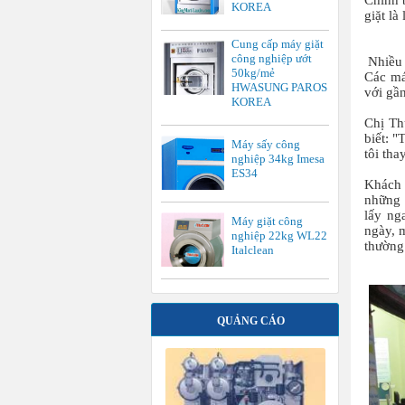
Chính 
KOREA
giặt là
Cung cấp máy giặt
công nghiệp ướt
Nhiều 
50kg/mẻ
Các má
HWASUNG PAROS
với gầ
KOREA
Chị Th
biết: 
Máy sấy công
tôi th
nghiệp 34kg Imesa
ES34
Khách 
những 
lấy ng
Máy giặt công
ngày, m
nghiệp 22kg WL22
thường 
Italclean
QUẢNG CÁO