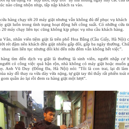
bởi sự đa dạng và "hợp thời, hợp trời” ấy mà những ngày này các cửa t
 lúc nào cũng nhộn nhịp, tấp nập khách ra vào.
cửa hàng chạy tới 20 máy giặt nhưng vẫn không đủ để phục vụ khách
y giặt luôn trong tình trạng hoạt động hết công suất. Có những cửa t
n 20 máy chạy liên tục cũng không kịp phục vụ nhu cầu khách hàng.
u Vân, nhân viên tiệm giặt là trên phố Hoa Bằng (Cầu Giấy, Hà Nội) 
"Trời rét đậm nên khách đến giặt nhiều gấp đôi, gấp ba ngày thường. Ch
ay nhau làm liên tục nhưng đôi khi đến nửa đêm vẫn không hết việc”.
hàng tìm đến dịch vụ giặt là thường là sinh viên, người nhập cư 
người có công việc quá bận rộn, nhà không có máy giặt hoặc muốn g
ay. Anh Vũ Duy (Đống Đa, Hà Nội) nói: "Tôi là con trai, lại đi làm
ùa này đồ thay ra vừa dày vừa nặng, tự giặt tay thì thấy rất phiền toái 
gom quần áo lại rồi đem ra hàng giặt một lượt”.