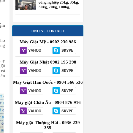
iệm
công nghiệp 25kg, 35kg,
50kg, 70kg, 100kg,
120kg
iệm
ONLINE CONTACT
cho
Máy Giặt Mỹ - 0902 230 986
úng
hay
Máy Giặt Nhật 0902 195 298
iặt
 cả
nên
Máy Giặt Hàn Quốc - 0904 566 536
Máy giặt Châu Âu - 0904 876 916
Máy giặt Thượng Hải - 0936 239
355