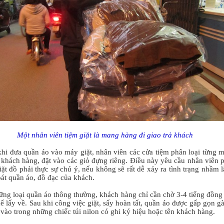
Một nhân viên tiệm giặt là mang hàng đi giao trả khách
khi đưa quần áo vào máy giặt, nhân viên các cửa tiệm phân loại từng 
 khách hàng, đặt vào các giỏ đựng riêng. Điều này yêu cầu nhân viên 
iặt đồ phải thực sự chú ý, nếu không sẽ rất dễ xảy ra tình trạng nhầm l
oát quần áo, đồ đạc của khách.
ững loại quần áo thông thường, khách hàng chỉ cần chờ 3-4 tiếng đồng
hể lấy về. Sau khi công việc giặt, sấy hoàn tất, quần áo được gấp gọn g
vào trong những chiếc túi nilon có ghi ký hiệu hoặc tên khách hàng.