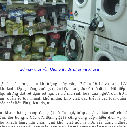
20 máy giặt vẫn không đủ để phục vụ khách
ự báo của trung tâm khí tượng thủy văn, từ đêm 16.12 và sáng 17.
khí lạnh tiếp tục tăng cường, miền Bắc trong đó có thủ đô Hà Nội tiếp 
hịu những đợt rét đậm rét hại, vì thế mà sinh hoạt của người dân trở 
ăn, quần áo tuy nhanh khô nhưng khó giặt, đặc biệt là các loại quần
các chất liệu lông, len, dạ, nỉ…
c khách hàng mang đến giặt có đủ loại, từ quần áo, khăn mũ cho 
ệm, thú bông… Các cửa tiệm giặt là cũng cung cấp nhiều dịch vụ k
ho khách hàng lựa chọn: giặt khô, giặt ướt, là hơi, sấy công nghi