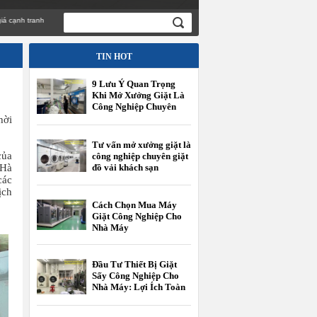
tranh
TIN HOT
9 Lưu Ý Quan Trọng
Khi Mở Xưởng Giặt Là
Công Nghiệp Chuyên
Giặt Đồ Vải Khách Sạn
hời
Tư vấn mở xưởng giặt là
của
công nghiệp chuyên giặt
 Hà
đồ vải khách sạn
các
ịch
Cách Chọn Mua Máy
Giặt Công Nghiệp Cho
Nhà Máy
Đầu Tư Thiết Bị Giặt
Sấy Công Nghiệp Cho
Nhà Máy: Lợi Ích Toàn
Diện