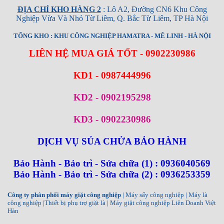
ĐỊA CHỈ KHO HÀNG 2
: Lô A2, Đường CN6 Khu Công
Nghiệp Vừa Và Nhỏ Từ Liêm, Q. Bắc Từ Liêm, TP Hà Nội
TỔNG KHO : KHU CÔNG NGHIỆP HAMATRA - MÊ LINH - HÀ NỘI
LIÊN HỆ MUA GIÁ TỐT - 0902230986
KD1 - 0987444996
KD2 - 0902195298
KD3 - 0902230986
DỊCH VỤ SỦA CHỬA BẢO HÀNH
Bảo Hành - Bảo trì - Sửa chữa (1) : 0936040569
Bảo Hành - Bảo trì - Sửa chữa (2) : 0936253359
Công ty phân phối máy giặt công nghiệp
| Máy sấy công nghiệp | Máy là
công nghiệp |Thiết bị phụ trợ giặt là | Máy giặt công nghiệp Liên Doanh Việt
Hàn