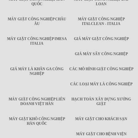
QUỐC
LOAN
MÁY GIẶT CÔNG NGHIỆP CHÂU
MÁY GIẶT CÔNG NGHIỆP
ÂU
ITALCLEAN - ITALIA
MÁY GIẶT CÔNG NGHIỆP IMESA
GIÁ MÁY GIẶT CÔNG NGHIỆP
ITALIA
GIÁ MÁY SẤY CÔNG NGHIỆP
GIÁ MÁY LÀ KHĂN GA CÔNG
CÁC MÔ HÌNH GIẶT CÔNG NGHIỆP
NGHIỆP
CÁC LOẠI MÁY LÀ CÔNG NGHIỆP
MÁY GIẶT CÔNG NGHIỆP LIÊN
HẠCH TOÁN XÂY DỰNG XƯỞNG
DOANH VIỆT HÀN
GIẶT
MÁY GIẶT KHÔ CÔNG NGHIỆP
MÁY GIẶT CHO KHÁCH SẠN
HÀN QUỐC
MÁY GIẶT CHO BỆNH VIỆN