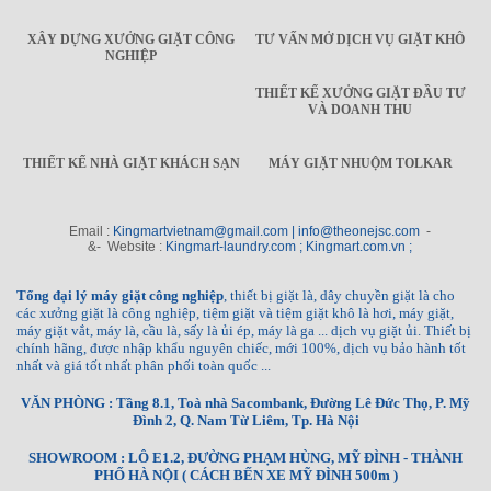
XÂY DỰNG XƯỞNG GIẶT CÔNG
TƯ VẤN MỞ DỊCH VỤ GIẶT KHÔ
NGHIỆP
THIẾT KẾ XƯỞNG GIẶT ĐẦU TƯ
VÀ DOANH THU
THIẾT KẾ NHÀ GIẶT KHÁCH SẠN
MÁY GIẶT NHUỘM TOLKAR
Email :
Kingmartvietnam@gmail.com | info@theonejsc.com
-
&- Website :
Kingmart-laundry.com ; Kingmart.com.vn ;
Tổng đại lý máy giặt công nghiệp
, thiết bị giặt là, dây chuyền giặt là cho
các xưởng giặt là công nghiệp, tiệm giặt và tiệm giặt khô là hơi, máy giặt,
máy giặt vắt, máy là, cầu là, sấy là ủi ép, máy là ga ... dịch vụ giặt ủi. Thiết bị
chính hãng, được nhập khẩu nguyên chiếc, mới 100%, dịch vụ bảo hành tốt
nhất và giá tốt nhất phân phối toàn quốc ...
VĂN PHÒNG : Tầng 8.1, Toà nhà Sacombank, Đường Lê Đức Thọ, P. Mỹ
Đình 2, Q. Nam Từ Liêm, Tp. Hà Nội
SHOWROOM : LÔ E1.2, ĐƯỜNG PHẠM HÙNG, MỸ ĐÌNH - THÀNH
PHỐ HÀ NỘI ( CÁCH BẾN XE MỸ ĐÌNH 500m )