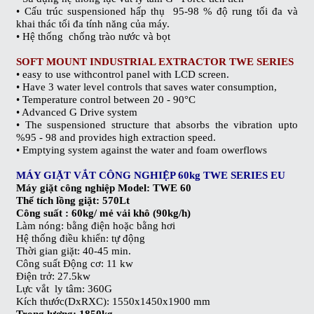
• Cấu trúc suspensioned hấp thụ 95-98 % độ rung tối đa và
khai thác tối đa tính năng của máy.
• Hệ thống chống trào nước và bọt
SOFT MOUNT INDUSTRIAL EXTRACTOR TWE SERIES
• easy to use withcontrol panel with LCD screen.
• Have 3 water level controls that saves water consumption,
• Temperature control between 20 - 90°C
• Advanced G Drive system
• The suspensioned structure that absorbs the vibration upto
%95 - 98 and provides high extraction speed.
• Emptying system against the water and foam owerflows
MÁY GIẶT VẮT CÔNG NGHIỆP 60kg TWE SERIES EU
Máy giặt công nghiệp
Model: TWE 60
Thể tích lồng giặt: 570Lt
Công suất : 60kg/ mẻ vải khô (90kg/h)
Làm nóng: bằng điện hoặc bằng hơi
Hệ thống điều khiển: tự động
Thời gian giặt: 40-45 min.
Công suất Động cơ: 11 kw
Điện trở: 27.5kw
Lực vắt ly tâm: 360G
Kích thước(DxRXC): 1550x1450x1900 mm
Trọng lượng: 1850kg