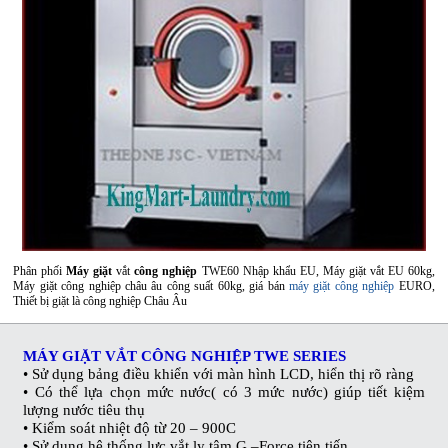
Phân phối
Máy giặt
vắt
công nghiệp
TWE60 Nhập khẩu EU, Máy giặt vắt EU 60kg,
Máy giặt công nghiệp châu âu công suất 60kg, giá bán
máy giặt công nghiệp
EURO,
Thiết bị giặt là công nghiệp Châu Âu
MÁY GIẶT VẮT CÔNG NGHIỆP TWE SERIES
• Sử dụng bảng điều khiển với màn hình LCD, hiển thị rõ ràng
• Có thể lựa chọn mức nước( có 3 mức nước) giúp tiết kiệm
lượng nước tiêu thụ
• Kiểm soát nhiệt độ từ 20 – 900C
• Sử dụng hệ thống lực vắt ly tâm G –Force tiên tiến