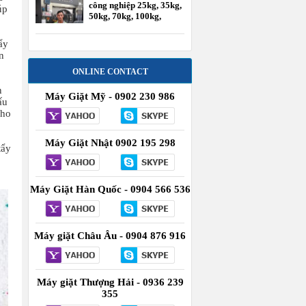
công nghiệp 25kg, 35kg,
úp
50kg, 70kg, 100kg,
120kg
ẩy
n
ONLINE CONTACT
n
Máy Giặt Mỹ - 0902 230 986
ấu
cho
Máy Giặt Nhật 0902 195 298
tẩy
Máy Giặt Hàn Quốc - 0904 566 536
Máy giặt Châu Âu - 0904 876 916
Máy giặt Thượng Hải - 0936 239
355