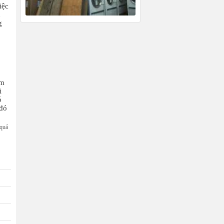
iệc
n
g
ấm
i
ó
 đó
 quả