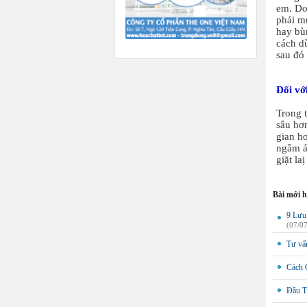
em. Do
phải mu
hay bù
cách d
sau đó 
Đối vớ
Trong 
sâu hơn
gian h
ngâm á
giặt la
Bài mới 
9 Lưu
(07/0
Tư vấn
Cách 
Đầu T