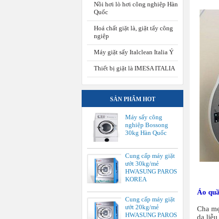
Nồi hơi lò hơi công nghiệp Hàn
Quốc
Hoá chất giặt là, giặt tẩy công
ngiệp
Máy giặt sấy Italclean Italia Ý
Thiết bị giặt là IMESA ITALIA
SẢN PHẨM HOT
Máy sấy công
nghiệp Bossong
30kg Hàn Quốc
Cung cấp máy giặt
ướt 30kg/mẻ
HWASUNG PAROS
KOREA
Áo quầ
Cung cấp máy giặt
ướt 20kg/mẻ
Cha mẹ
HWASUNG PAROS
da liễu