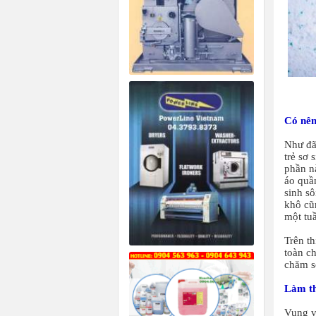
Có nên
Như đã 
trẻ sơ 
phần n
áo quầ
sinh sô
khô cũ
một tuầ
Trên t
toàn c
chăm s
Làm th
Vung vã