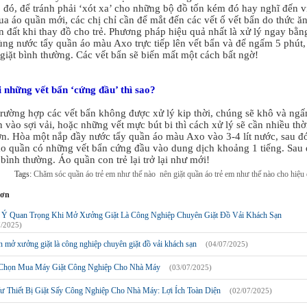
 đó, để tránh phải ‘xót xa’ cho những bộ đồ tốn kém đó hay nghĩ đến v
a áo quần mới, các chị chỉ cần để mắt đến các vết ố vết bẩn do thức ă
n đất khi thay đồ cho trẻ. Phương pháp hiệu quả nhất là xử lý ngay bằn
ùng nước tẩy quần áo màu Axo trực tiếp lên vết bẩn và để ngấm 5 phút,
giặt bình thường. Các vết bẩn sẽ biến mất một cách bất ngờ!
i những vết bẩn ‘cứng đầu’ thì sao?
trường hợp các vết bẩn không được xử lý kip thời, chúng sẽ khô và ng
 vào sợi vải, hoặc những vết mực bút bi thì cách xử lý sẽ cần nhiều thờ
ơn. Hòa một nắp đầy nước tẩy quần áo màu Axo vào 3-4 lít nước, sau đ
o quần có những vết bẩn cứng đầu vào dung dịch khoảng 1 tiếng. Sau
ị bình thường. Áo quần con trẻ lại trở lại như mới!
Tags:
Chăm sóc quần áo trẻ em như thế nào
nên giặt quần áo trẻ em như thế nào cho hiệu
hơn
 Ý Quan Trọng Khi Mở Xưởng Giặt Là Công Nghiệp Chuyên Giặt Đồ Vải Khách Sạn
7/2025)
 mở xưởng giặt là công nghiệp chuyên giặt đồ vải khách sạn
(04/07/2025)
Chọn Mua Máy Giặt Công Nghiệp Cho Nhà Máy
(03/07/2025)
ư Thiết Bị Giặt Sấy Công Nghiệp Cho Nhà Máy: Lợi Ích Toàn Diện
(02/07/2025)