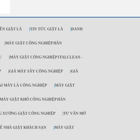
ỀN GIẶT LÀ
|
TIN TỨC GIẶT LÀ
|
DANH
|
MÁY GIẶT CÔNG NGHIỆP HÀN
U
|
MÁY GIẶT CÔNG NGHIỆP ITALCLEAN -
P
|
GIÁ MÁY SẤY CÔNG NGHIỆP
|
GIÁ
ẠI MÁY LÀ CÔNG NGHIỆP
|
MÁY GIẶT
MÁY GIẶT KHÔ CÔNG NGHIỆP HÀN
 XƯỞNG GIẶT CÔNG NGHIỆP
|
TƯ VẤN MỞ
KẾ NHÀ GIẶT KHÁCH SẠN
|
MÁY GIẶT