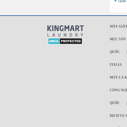
Quản l
MÁY GIẶT
MỤC SẢN
QUỐC
ITALIA
MÁY LÀ K
CÔNG NGH
QUỐC
DỊCH VỤ 