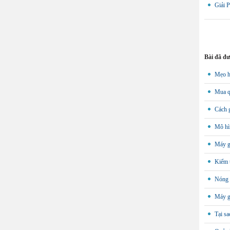
Giải 
Bài đã đ
Mẹo h
Mua q
Cách g
Mô hìn
Máy gi
Kiểm t
Nóng v
Máy g
Tại sa