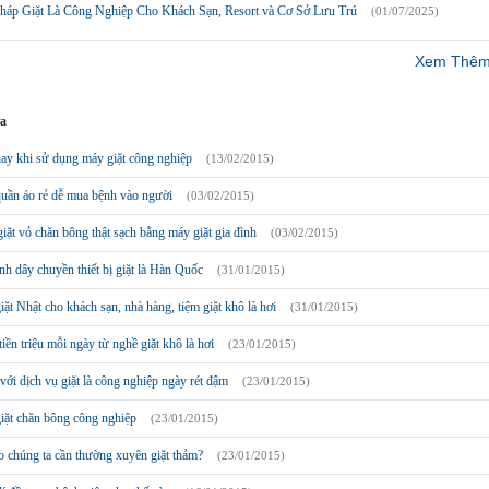
Pháp Giặt Là Công Nghiệp Cho Khách Sạn, Resort và Cơ Sở Lưu Trú
(01/07/2025)
Xem Thêm
ưa
ay khi sử dụng máy giặt công nghiệp
(13/02/2015)
uần áo rẻ dễ mua bệnh vào người
(03/02/2015)
iặt vỏ chăn bông thật sạch bằng máy giặt gia đình
(03/02/2015)
h dây chuyền thiết bị giặt là Hàn Quốc
(31/01/2015)
ặt Nhật cho khách sạn, nhà hàng, tiệm giặt khô là hơi
(31/01/2015)
iền triệu mỗi ngày từ nghề giặt khô là hơi
(23/01/2015)
ới dịch vụ giặt là công nghiệp ngày rét đậm
(23/01/2015)
iặt chăn bông công nghiệp
(23/01/2015)
o chúng ta cần thường xuyên giặt thảm?
(23/01/2015)