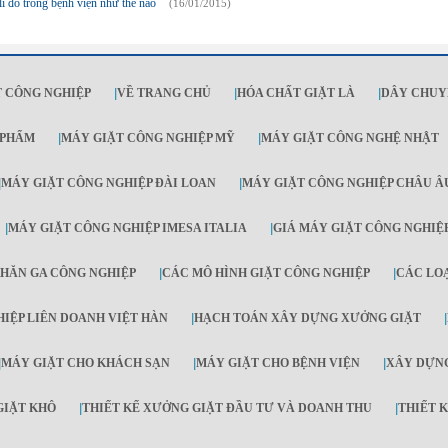
í đồ trong bệnh viện như thế nào
(16/01/2015)
 CÔNG NGHIỆP
|
VỀ TRANG CHỦ
|
HÓA CHẤT GIẶT LÀ
|
DÂY CHUY
 PHẨM
|
MÁY GIẶT CÔNG NGHIỆP MỸ
|
MÁY GIẶT CÔNG NGHỆ NHẬT
|
MÁY GIẶT CÔNG NGHIỆP ĐÀI LOAN
|
MÁY GIẶT CÔNG NGHIỆP CHÂU Â
|
MÁY GIẶT CÔNG NGHIỆP IMESA ITALIA
|
GIÁ MÁY GIẶT CÔNG NGHIỆ
HĂN GA CÔNG NGHIỆP
|
CÁC MÔ HÌNH GIẶT CÔNG NGHIỆP
|
CÁC LO
IỆP LIÊN DOANH VIỆT HÀN
|
HẠCH TOÁN XÂY DỰNG XƯỞNG GIẶT
|
|
MÁY GIẶT CHO KHÁCH SẠN
|
MÁY GIẶT CHO BỆNH VIỆN
|
XÂY DỰNG
GIẶT KHÔ
|
THIẾT KẾ XƯỞNG GIẶT ĐẦU TƯ VÀ DOANH THU
|
THIẾT 