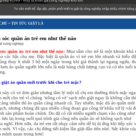
ghiệp Korea - Máy là khăn ga công nghiệp khổ lớn
Tư vấn thiết kế, lắp đặt, phân phối thiết bị giặt là công nghiệp nhập khẩu chính hãng giá cạnh
CHỦ
>
TIN TỨC GIẶT LÀ
sóc quần áo trẻ em như thế nào
at cong nghiep
óc quần áo trẻ em như thế nào:
Mua sắm cho trẻ là một khoản khá 
o các bậc cha mẹ. Đặc biệt là quần áo vì trẻ em lớn nhanh và hiếu đ
úng thay ít nhất 3 bộ một ngày trong khi giá thành lại ngang ngửa, t
 hơn áo quần người lớn nếu là mặt hàng chất lượng cao và có tên tuổi t
ờng.
 giặt áo quần mới trước khi cho trẻ mặc?
i này có vẻ đơn giản nhưng tâm lý một số chị em thường thích mặc ng
 mới cho trẻ vì chúng ‘trông có vẻ’ sạch nên giặt ngay là không cần thi
t càng nhiều thì áo quần càng nhanh cũ. Tuy nhiên, mặc dù áo quần mới
sạch, nhưng chúng đã qua nhiều công đoạn gia công từ khâu xử lý vải đ
ành sản phẩm hoàn chỉnh. Do đã có rất nhiều người chạm vào cũng như
 lưu laị trong suốt quá trình gia công nên quần áo sẽ không sạch như
a nghĩ. Hơn nữa, da trẻ em rất nhạy cảm nên dễ bị dị ứng khi tiếp xúc 
 mới. Vì vậy, các chị đừng tiết kiệm lần giặt đầu tiên nhé. Sức khỏe củ
n mình quan trọng hơn!