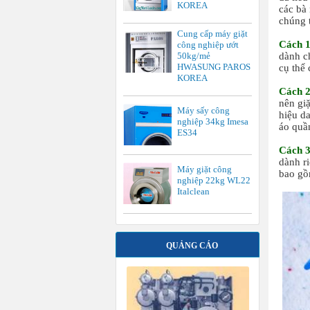
KOREA
các bà 
chúng 
Cung cấp máy giặt
Cách 1
công nghiệp ướt
50kg/mẻ
dành c
HWASUNG PAROS
cụ thể 
KOREA
Cách 2
nên giặ
Máy sấy công
hiệu d
nghiệp 34kg Imesa
áo quần
ES34
Cách 3
dành r
Máy giặt công
bao gồ
nghiệp 22kg WL22
Italclean
QUẢNG CÁO