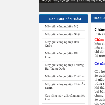
Máy giặt công nghiệp Hàn Quốc - Máy sấy công n
TRANG 
DANH MỤC SẢN PHẨM
Máy giặt công nghiệp Mỹ
Chăm 
,
may gi
Máy giặt công nghiệp Nhật
Chăm s
Máy giặt công nghiệp Hàn
kém ch
Quốc
nên ch
chí đắt
Máy giặt công nghiệp Đài
thị trư
Loan
Có nên
Máy giặt công nghiệp Thượng
Hải Trung Quốc
Câu hỏ
áo quần
Máy giặt công nghiệp Thái Lan
vì giặ
trông 
Máy giặt công nghiệp Châu Âu
khi th
EURO
bụi bẩn
chúng t
Các hãng máy giặt công nghiệp
khác
áo quần
các co