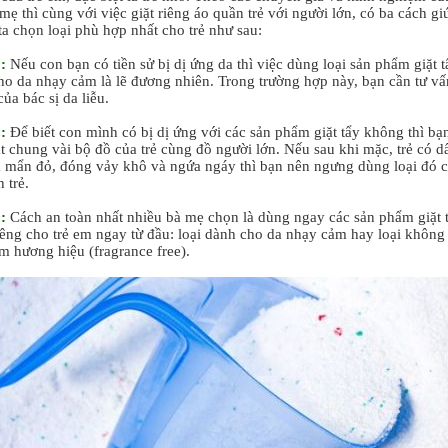
mẹ thì cùng với việc giặt riêng áo quần trẻ với người lớn, có ba cách gi
ta chọn loại phù hợp nhất cho trẻ như sau:
:
Nếu con bạn có tiền sử bị dị ứng da thì việc dùng loại sản phẩm giặt t
ho da nhạy cảm là lẽ đương nhiên. Trong trường hợp này, bạn cần tư vấ
của bác sị da liễu.
:
Để biết con mình có bị dị ứng với các sản phẩm giặt tẩy không thì bạ
t chung vài bộ đồ của trẻ cùng đồ người lớn. Nếu sau khi mặc, trẻ có d
a mẩn đỏ, đóng vảy khô và ngứa ngáy thì bạn nên ngưng dùng loại đó 
 trẻ.
:
Cách an toàn nhất nhiều bà mẹ chọn là dùng ngay các sản phẩm giặt 
iêng cho trẻ em ngay từ đầu: loại dành cho da nhạy cảm hay loại không
m hương hiệu (fragrance free).