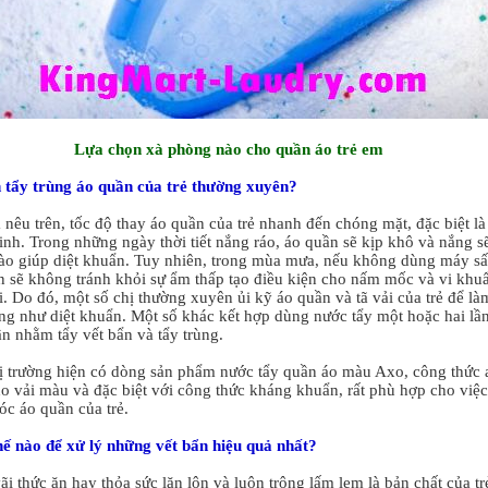
L
ựa chọn xà phòng nào cho quần áo trẻ em
 tẩy trùng áo quần của trẻ thường xuyên?
nêu trên, tốc độ thay áo quần của trẻ nhanh đến chóng mặt, đặc biệt là
sinh. Trong những ngày thời tiết nắng ráo, áo quần sẽ kịp khô và nắng s
ào giúp diệt khuẩn. Tuy nhiên, trong mùa mưa, nếu không dùng máy sấ
n sẽ không tránh khỏi sự ẩm thấp tạo điều kiện cho nấm mốc và vi khu
i. Do đó, một số chị thường xuyên ủi kỹ áo quần và tã vải của trẻ để là
ng như diệt khuẩn. Một số khác kết hợp dùng nước tẩy một hoặc hai lầ
n nhằm tẩy vết bẩn và tẩy trùng.
hị trường hiện có dòng sản phẩm nước tẩy quần áo màu Axo, công thức 
ho vải màu và đặc biệt với công thức kháng khuẩn, rất phù hợp cho việc
óc áo quần của trẻ.
ế nào để xử lý những vết bẩn hiệu quả nhất?
i thức ăn hay thỏa sức lăn lộn và luôn trông lấm lem là bản chất của tr