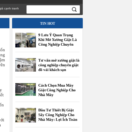
 tranh
TIN HOT
9 Lưu Ý Quan Trọng
Khi Mở Xưởng Giặt Là
Công Nghiệp Chuyên
Giặt Đồ Vải Khách Sạn
tốn
ộng
hậm
Tư vấn mở xưởng giặt là
rên
công nghiệp chuyên giặt
đồ vải khách sạn
Cách Chọn Mua Máy
ay
Giặt Công Nghiệp Cho
ết
Nhà Máy
ến
Đầu Tư Thiết Bị Giặt
Sấy Công Nghiệp Cho
Nhà Máy: Lợi Ích Toàn
với
Diện
a