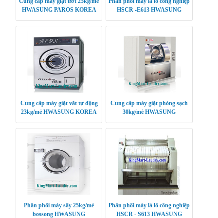
Cung cấp máy giặt ướt 25kg/mẻ
Phân phối máy là lô công nghiệp
HWASUNG PAROS KOREA
HSCR -E613 HWASUNG
CLEANTECH
Cung cấp máy giặt vắt tự động
Cung cấp máy giặt phòng sạch
23kg/mẻ HWASUNG KOREA
30kg/mẻ HWASUNG
CLEANTECH
Phân phối máy sấy 25kg/mẻ
Phân phối máy là lô công nghiệp
bossong HWASUNG
HSCR - S613 HWASUNG