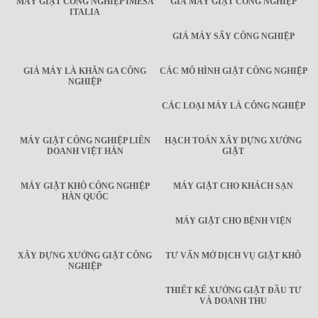
MÁY GIẶT CÔNG NGHIỆP IMESA
GIÁ MÁY GIẶT CÔNG NGHIỆP
ITALIA
GIÁ MÁY SẤY CÔNG NGHIỆP
GIÁ MÁY LÀ KHĂN GA CÔNG
CÁC MÔ HÌNH GIẶT CÔNG NGHIỆP
NGHIỆP
CÁC LOẠI MÁY LÀ CÔNG NGHIỆP
MÁY GIẶT CÔNG NGHIỆP LIÊN
HẠCH TOÁN XÂY DỰNG XƯỞNG
DOANH VIỆT HÀN
GIẶT
MÁY GIẶT KHÔ CÔNG NGHIỆP
MÁY GIẶT CHO KHÁCH SẠN
HÀN QUỐC
MÁY GIẶT CHO BỆNH VIỆN
XÂY DỰNG XƯỞNG GIẶT CÔNG
TƯ VẤN MỞ DỊCH VỤ GIẶT KHÔ
NGHIỆP
THIẾT KẾ XƯỞNG GIẶT ĐẦU TƯ
VÀ DOANH THU