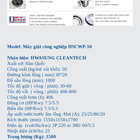
Model:
Máy giặt công nghiệp
HSCWP-50
Nhãn hiệu: HWASUNG CLEANTECH
Xuất xứ: Hàn Quốc
Công suất (kg/mẻ vải khô): 50
Đường kính lồng ( mm): Ø720
Độ sâu lồng (mm): 1000
Tốc độ giặt ( vòng / phút): 30-60
Tốc độ vắt ( vòng / phút): 400-800
Công suất bơm (ℓ): 406
Động cơ (HP/Kw): 7.5/5.5
Biến tần (HP/Kw): 7.5/5.5
Áp suất nước/nước ấm /ống /Hơi (A): 25/25/80/20
Kích thước (mm): 1550x1150x1700
Điện áp (volt/Hz/kw): 3P 220 or 380/ 60/5.5
Nhiệt điện (kW/h): 25
Trọng lượng (Kg): 1500