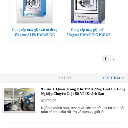
Cung cấp máy giặt vắt tự động
Cung cấp máy giặt ướt
35kg/mẻ ALPS HWASUNG
150kg/mẻ HWASUNG PAROS
KOREA
KOREA
1
2
TIN HOT
XEM THÊM >>
9 Lưu Ý Quan Trọng Khi Mở Xưởng Giặt Là Công
Nghiệp Chuyên Giặt Đồ Vải Khách Sạn
07/07/2025
Ngành khách sạn, resort và các cơ sở lưu trú cao cấp
luôn có nhu cầu rất lớn về dịch vụ giặt là...