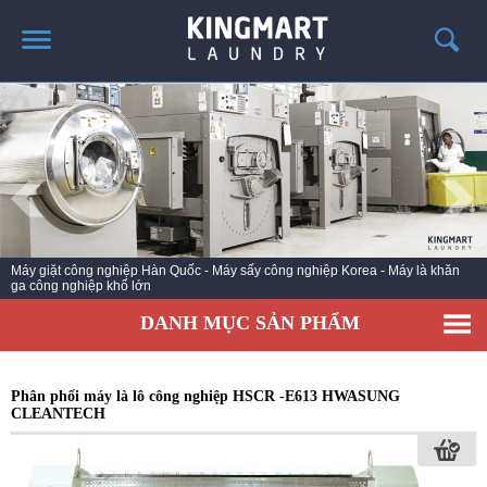
TRANG CHỦ
GIỚI THIỆU
SẢN PHẨM
TIN TỨC GIẶT LÀ
CÔNG TRÌNH TRIỂN KHAI
Dây chuyền giặt là công nghiệp - giặt khô là hơi Korea - Nhà phân phối chính
hãng thiết bị Hwasung C
LIÊN HỆ
DANH MỤC SẢN PHẨM
Phân phối máy là lô công nghiệp HSCR -E613 HWASUNG
CLEANTECH