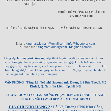
XÂY DỰNG XƯỞNG GIẶT CÔNG
TƯ VẤN MỞ DỊCH VỤ GIẶT KHÔ
NGHIỆP
THIẾT KẾ XƯỞNG GIẶT ĐẦU TƯ
VÀ DOANH THU
THIẾT KẾ NHÀ GIẶT KHÁCH SẠN
MÁY GIẶT NHUỘM TOLKAR
Email :
Kingmartvietnam@gmail.com | info@theonejsc.com
-
&- Website :
Kingmart-laundry.com ; Kingmart.com.vn ;
Tổng đại lý máy giặt công nghiệp
, thiết bị giặt là, dây chuyền giặt là cho
các xưởng giặt là công nghiệp, tiệm giặt và tiệm giặt khô là hơi, máy giặt,
máy giặt vắt, máy là, cầu là, sấy là ủi ép, máy là ga ... dịch vụ giặt ủi. Thiết bị
chính hãng, được nhập khẩu nguyên chiếc, mới 100%, dịch vụ bảo hành tốt
nhất và giá tốt nhất phân phối toàn quốc ...
VĂN PHÒNG : Tầng 8.1, Toà nhà Sacombank, Đường Lê Đức Thọ, P. Mỹ
Đình 2, Q. Nam Từ Liêm, Tp. Hà Nội
SHOWROOM : LÔ E1.2, ĐƯỜNG PHẠM HÙNG, MỸ ĐÌNH - THÀNH
PHỐ HÀ NỘI ( CÁCH BẾN XE MỸ ĐÌNH 500m )
ĐỊA CHỈ KHO HÀNG 2
: Lô A2, Đường CN6 Khu Công