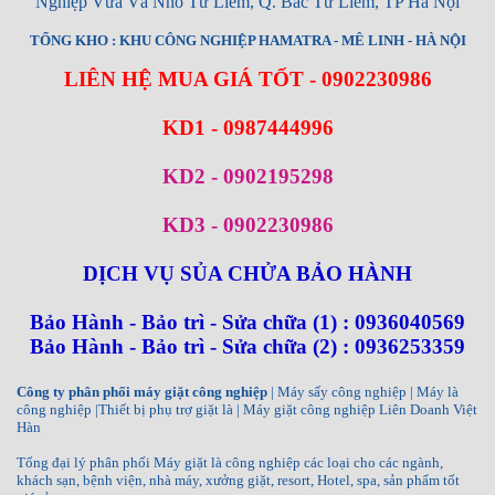
Nghiệp Vừa Và Nhỏ Từ Liêm, Q. Bắc Từ Liêm, TP Hà Nội
TỔNG KHO : KHU CÔNG NGHIỆP HAMATRA - MÊ LINH - HÀ NỘI
LIÊN HỆ MUA GIÁ TỐT - 0902230986
KD1 - 0987444996
KD2 - 0902195298
KD3 - 0902230986
DỊCH VỤ SỦA CHỬA BẢO HÀNH
Bảo Hành - Bảo trì - Sửa chữa (1) : 0936040569
Bảo Hành - Bảo trì - Sửa chữa (2) : 0936253359
Công ty phân phối máy giặt công nghiệp
| Máy sấy công nghiệp | Máy là
công nghiệp |Thiết bị phụ trợ giặt là | Máy giặt công nghiệp Liên Doanh Việt
Hàn
Tổng đại lý phân phối Máy giặt là công nghiệp các loại cho các ngành,
khách sạn, bệnh viện, nhà máy, xưởng giặt, resort, Hotel, spa, sản phẩm tốt