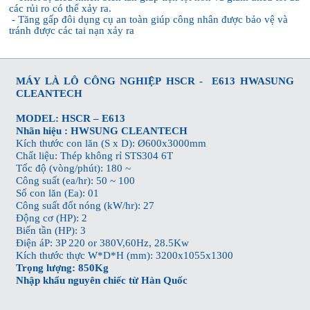
các rủi ro có thể xảy ra.
- Tăng gấp đôi dụng cụ an toàn giúp công nhân được bảo vệ và
tránh được các tai nạn xảy ra
MÁY LÀ LÔ CÔNG NGHIỆP
HSCR -
E613
HWASUNG
CLEANTECH
MODEL: HSCR – E613
Nhãn hiệu : HWSUNG CLEANTECH
Kích thước con lăn (S x D): Ø600x3000mm
Chất liệu: Thép không rỉ STS304 6T
Tốc độ (vòng/phút): 180 ~
Công suất (ea/hr): 50 ~ 100
Số con lăn (Ea): 01
Công suất đốt nóng (kW/hr): 27
Động cơ (HP): 2
Biến tần (HP): 3
Điện áP: 3P 220 or 380V,60Hz, 28.5Kw
Kích thước thực W*D*H (mm): 3200x1055x1300
Trọng lượng: 850Kg
Nhập khẩu nguyên chiếc từ Hàn Quốc