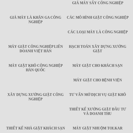
GIÁ MÁY SẤY CÔNG NGHIỆP
GIÁ MÁY LÀ KHĂN GA CÔNG
CÁC MÔ HÌNH GIẶT CÔNG NGHIỆP
NGHIỆP
CÁC LOẠI MÁY LÀ CÔNG NGHIỆP
MÁY GIẶT CÔNG NGHIỆP LIÊN
HẠCH TOÁN XÂY DỰNG XƯỞNG
DOANH VIỆT HÀN
GIẶT
MÁY GIẶT KHÔ CÔNG NGHIỆP
MÁY GIẶT CHO KHÁCH SẠN
HÀN QUỐC
MÁY GIẶT CHO BỆNH VIỆN
XÂY DỰNG XƯỞNG GIẶT CÔNG
TƯ VẤN MỞ DỊCH VỤ GIẶT KHÔ
NGHIỆP
THIẾT KẾ XƯỞNG GIẶT ĐẦU TƯ
VÀ DOANH THU
THIẾT KẾ NHÀ GIẶT KHÁCH SẠN
MÁY GIẶT NHUỘM TOLKAR