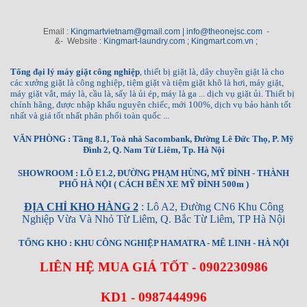
Email :
Kingmartvietnam@gmail.com | info@theonejsc.com
-
&- Website :
Kingmart-laundry.com ; Kingmart.com.vn ;
Tổng đại lý máy giặt công nghiệp
, thiết bị giặt là, dây chuyền giặt là cho
các xưởng giặt là công nghiệp, tiệm giặt và tiệm giặt khô là hơi, máy giặt,
máy giặt vắt, máy là, cầu là, sấy là ủi ép, máy là ga ... dịch vụ giặt ủi. Thiết bị
chính hãng, được nhập khẩu nguyên chiếc, mới 100%, dịch vụ bảo hành tốt
nhất và giá tốt nhất phân phối toàn quốc ...
VĂN PHÒNG : Tầng 8.1, Toà nhà Sacombank, Đường Lê Đức Thọ, P. Mỹ
Đình 2, Q. Nam Từ Liêm, Tp. Hà Nội
SHOWROOM : LÔ E1.2, ĐƯỜNG PHẠM HÙNG, MỸ ĐÌNH - THÀNH
PHỐ HÀ NỘI ( CÁCH BẾN XE MỸ ĐÌNH 500m )
ĐỊA CHỈ KHO HÀNG 2
: Lô A2, Đường CN6 Khu Công
Nghiệp Vừa Và Nhỏ Từ Liêm, Q. Bắc Từ Liêm, TP Hà Nội
TỔNG KHO : KHU CÔNG NGHIỆP HAMATRA - MÊ LINH - HÀ NỘI
LIÊN HỆ MUA GIÁ TỐT - 0902230986
KD1 - 0987444996