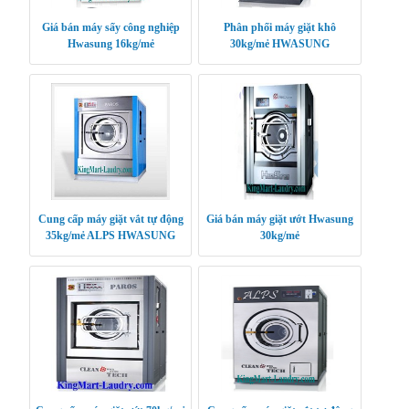
Giá bán máy sấy công nghiệp
Phân phối máy giặt khô
Hwasung 16kg/mẻ
30kg/mẻ HWASUNG
CLEANTECH
Cung cấp máy giặt vắt tự động
Giá bán máy giặt ướt Hwasung
35kg/mẻ ALPS HWASUNG
30kg/mẻ
KOREA