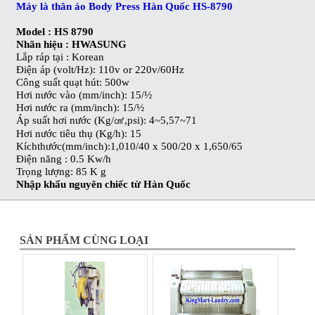
Máy là thân áo Body Press Hàn Quốc HS-8790
Model : HS 8790
Nhãn hiệu : HWASUNG
Lắp ráp tại : Korean
Điện áp (volt/Hz): 110v or 220v/60Hz
Công suất quạt hút: 500w
Hơi nước vào (mm/inch): 15/½
Hơi nước ra (mm/inch): 15/½
Áp suất hơi nước (Kg/㎠,psi): 4~5,57~71
Hơi nước tiêu thụ (Kg/h): 15
Kíchthước(mm/inch):1,010/40 x 500/20 x 1,650/65
Điện năng : 0.5 Kw/h
Trọng lượng: 85 K g
Nhập khẩu nguyên chiếc từ Hàn Quốc
SẢN PHẨM CÙNG LOẠI