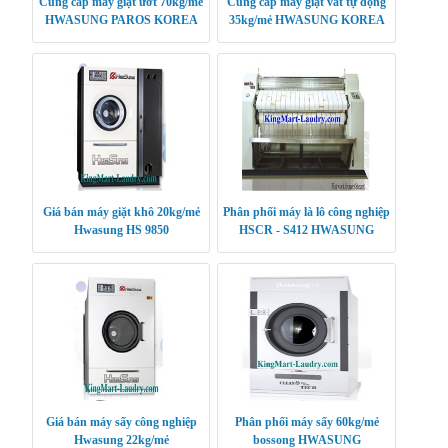
Cung cấp máy giặt ướt 70kg/mẻ
Cung cấp máy giặt vắt tự động
HWASUNG PAROS KOREA
35kg/mẻ HWASUNG KOREA
Giá bán máy giặt khô 20kg/mẻ
Phân phối máy là lô công nghiệp
Hwasung HS 9850
HSCR - S412 HWASUNG
CLEANTECH
Giá bán máy sấy công nghiệp
Phân phối máy sấy 60kg/mẻ
Hwasung 22kg/mẻ
bossong HWASUNG