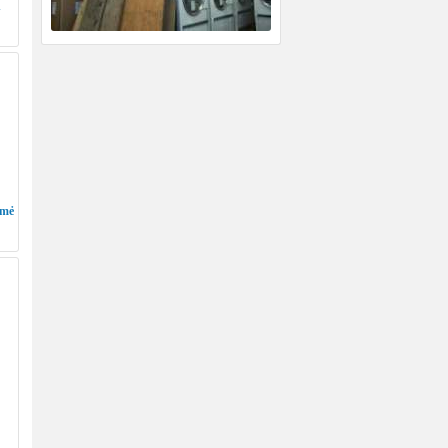
n
/mẻ