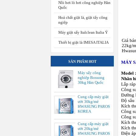
Nồi hơi lò hơi công nghiệp Hàn
Quốc
Hoá chất giặt là, giặt tẩy công
ngiệp
Máy giặt sấy Italclean Italia Ý
Giá bá
Thiết bị giặt là IMESA ITALIA
22kg/m
Hwasung
SẢN PHẨM HOT
MÁY S
Máy sấy công
Model 
nghiệp Bossong
Nhãn 
30kg Hàn Quốc
Lắp ráp
Công su
Đường k
Cung cấp máy giặt
Độ sâu 
ướt 30kg/mẻ
Kích th
HWASUNG PAROS
Công su
KOREA
Công su
Kích th
Cung cấp máy giặt
Kích t
ướt 20kg/mẻ
Điện á
HWASUNG PAROS