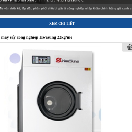
 Korea - Nhà phân phối chính hãng thiết bị Hwasung C
iết kế, lắp đặt, phân phối thiết bị giặt là công nghiệp nhập khẩu chính hãng giá cạnh tranh
XEM CHI TIẾT
 máy sấy công nghiệp Hwasung 22kg/mẻ