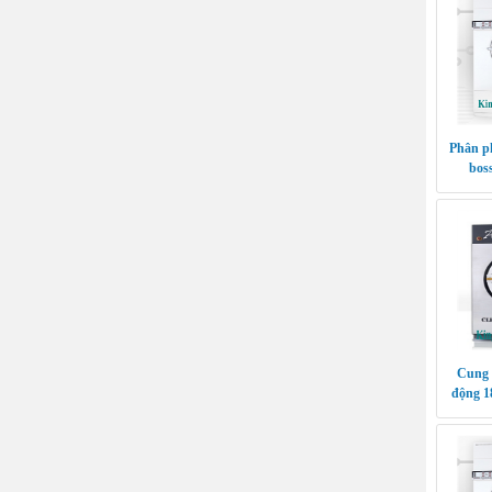
Phân p
bo
Cung 
động 