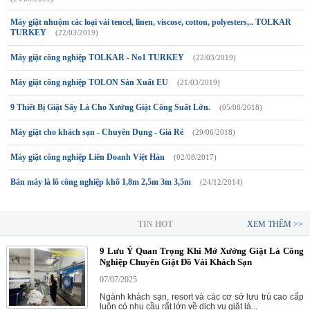
Máy giặt nhuộm các loại vải tencel, linen, viscose, cotton, polyesters,.. TOLKAR
TURKEY
(22/03/2019)
Máy giặt công nghiệp TOLKAR - No1 TURKEY
(22/03/2019)
Máy giặt công nghiệp TOLON Sản Xuất EU
(21/03/2019)
9 Thiết Bị Giặt Sấy Là Cho Xưởng Giặt Công Suất Lớn.
(05/08/2018)
Máy giặt cho khách sạn - Chuyên Dụng - Giá Rẻ
(29/06/2018)
Máy giặt công nghiệp Liên Doanh Việt Hàn
(02/08/2017)
Bán máy là lô công nghiệp khổ 1,8m 2,5m 3m 3,5m
(24/12/2014)
TIN HOT
XEM THÊM >>
9 Lưu Ý Quan Trọng Khi Mở Xưởng Giặt Là Công
Nghiệp Chuyên Giặt Đồ Vải Khách Sạn
07/07/2025
Ngành khách sạn, resort và các cơ sở lưu trú cao cấp
luôn có nhu cầu rất lớn về dịch vụ giặt là...