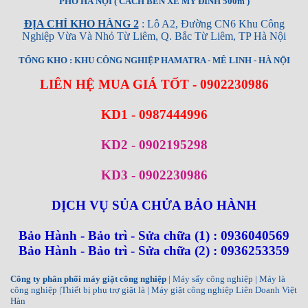
PHỐ HÀ NỘI ( CÁCH BẾN XE MỸ ĐÌNH 500m )
ĐỊA CHỈ KHO HÀNG 2
: Lô A2, Đường CN6 Khu Công
Nghiệp Vừa Và Nhỏ Từ Liêm, Q. Bắc Từ Liêm, TP Hà Nội
TỔNG KHO : KHU CÔNG NGHIỆP HAMATRA - MÊ LINH - HÀ NỘI
LIÊN HỆ MUA GIÁ TỐT - 0902230986
KD1 - 0987444996
KD2 - 0902195298
KD3 - 0902230986
DỊCH VỤ SỦA CHỬA BẢO HÀNH
Bảo Hành - Bảo trì - Sửa chữa (1) : 0936040569
Bảo Hành - Bảo trì - Sửa chữa (2) : 0936253359
Công ty phân phối máy giặt công nghiệp
| Máy sấy công nghiệp | Máy là
công nghiệp |Thiết bị phụ trợ giặt là | Máy giặt công nghiệp Liên Doanh Việt
Hàn