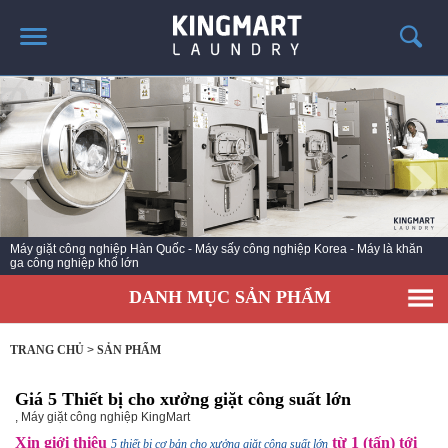
TRANG CHỦ
GIỚI THIỆU
SẢN PHẨM
TIN TỨC GIẶT LÀ
CÔNG TRÌNH TRIỂN KHAI
Máy giặt công nghiệp Hàn Quốc - Máy sấy công nghiệp Korea - Máy là khăn
ga công nghiệp khổ lớn
LIÊN HỆ
DANH MỤC SẢN PHẨM
TRANG CHỦ
>
SẢN PHẨM
Giá 5 Thiết bị cho xưởng giặt công suất lớn
,
Máy giặt công nghiệp KingMart
Xin giới thiệu
từ 1 (tấn) tới
5 thiết bị cơ bản cho xưởng giặt công suất lớn