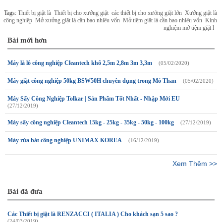
Tags:
Thiết bị giặt là
Thiết bị cho xưởng giặt
các thiết bị cho xưởng giặt lớn
Xưởng giặt là
công nghiệp
Mở xưởng giặt là cần bao nhiêu vốn
Mở tiệm giặt là cần bao nhiêu vốn
Kinh
nghiệm mở tiệm giặt l
Bài mới hơn
Máy là lô công nghiệp Cleantech khổ 2,5m 2,8m 3m 3,3m
(05/02/2020)
Máy giặt công nghiệp 50kg BSW50H chuyên dụng trong Mỏ Than
(05/02/2020)
Máy Sấy Công Nghiệp Tolkar | Sản Phẩm Tốt Nhất - Nhập Mới EU
(27/12/2019)
Máy sấy công nghiệp Cleantech 15kg - 25kg - 35kg - 50kg - 100kg
(27/12/2019)
Máy rửa bát công nghiệp UNIMAX KOREA
(16/12/2019)
Xem Thêm >>
Bài đã đưa
Các Thiết bị giặt là RENZACCI ( ITALIA ) Cho khách sạn 5 sao ?
(24/03/2019)