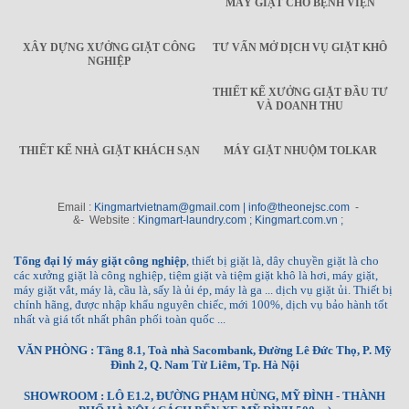
MÁY GIẶT CHO BỆNH VIỆN
XÂY DỰNG XƯỞNG GIẶT CÔNG
TƯ VẤN MỞ DỊCH VỤ GIẶT KHÔ
NGHIỆP
THIẾT KẾ XƯỞNG GIẶT ĐẦU TƯ
VÀ DOANH THU
THIẾT KẾ NHÀ GIẶT KHÁCH SẠN
MÁY GIẶT NHUỘM TOLKAR
Email :
Kingmartvietnam@gmail.com | info@theonejsc.com
-
&- Website :
Kingmart-laundry.com ; Kingmart.com.vn ;
Tổng đại lý máy giặt công nghiệp
, thiết bị giặt là, dây chuyền giặt là cho
các xưởng giặt là công nghiệp, tiệm giặt và tiệm giặt khô là hơi, máy giặt,
máy giặt vắt, máy là, cầu là, sấy là ủi ép, máy là ga ... dịch vụ giặt ủi. Thiết bị
chính hãng, được nhập khẩu nguyên chiếc, mới 100%, dịch vụ bảo hành tốt
nhất và giá tốt nhất phân phối toàn quốc ...
VĂN PHÒNG : Tầng 8.1, Toà nhà Sacombank, Đường Lê Đức Thọ, P. Mỹ
Đình 2, Q. Nam Từ Liêm, Tp. Hà Nội
SHOWROOM : LÔ E1.2, ĐƯỜNG PHẠM HÙNG, MỸ ĐÌNH - THÀNH