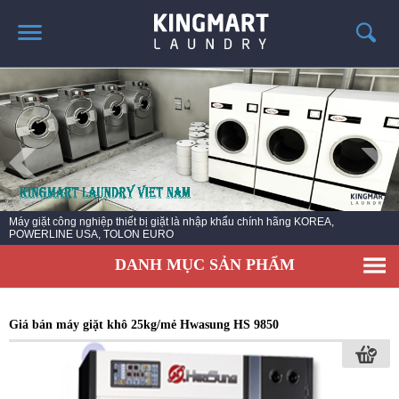
TRANG CHỦ
GIỚI THIỆU
SẢN PHẨM
TIN TỨC GIẶT LÀ
CÔNG TRÌNH TRIỂN KHAI
Lắp dây chuyền giặt bệnh viện, nhà máy, trường học, khách sạn, khu nghỉ
dưỡng resoft, quân đội..
LIÊN HỆ
DANH MỤC SẢN PHẨM
Giá bán máy giặt khô 25kg/mẻ Hwasung HS 9850