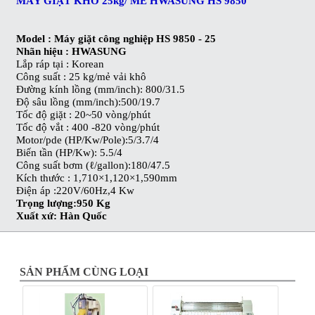
MÁY GIẶT KHÔ 25kg/ MẺ
HWASUNG HS 9850
Model :
Máy giặt công nghiệp
HS 9850 - 25
Nhãn hiệu : HWASUNG
Lắp ráp tại : Korean
Công suất : 25 kg/mẻ vải khô
Đường kính lồng (mm/inch): 800/31.5
Độ sâu lồng (mm/inch):500/19.7
Tốc độ giặt : 20~50 vòng/phút
Tốc độ vắt : 400 -820 vòng/phút
Motor/pde (HP/Kw/Pole):5/3.7/4
Biến tần (HP/Kw): 5.5/4
Công suất bơm (ℓ/gallon):180/47.5
Kích thước : 1,710×1,120×1,590mm
Điện áp :220V/60Hz,4 Kw
Trọng lượng:950 Kg
Xuất xứ: Hàn Quốc
SẢN PHẨM CÙNG LOẠI