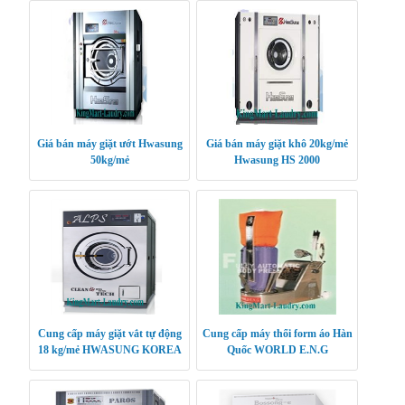
Giá bán máy giặt ướt Hwasung
Giá bán máy giặt khô 20kg/mẻ
50kg/mẻ
Hwasung HS 2000
Cung cấp máy giặt vắt tự động
Cung cấp máy thổi form áo Hàn
18 kg/mẻ HWASUNG KOREA
Quốc WORLD E.N.G