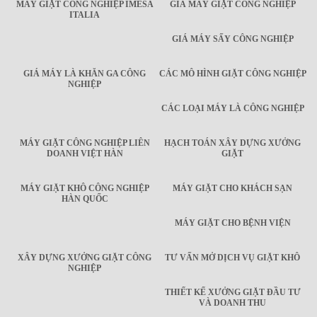
MÁY GIẶT CÔNG NGHIỆP IMESA
GIÁ MÁY GIẶT CÔNG NGHIỆP
ITALIA
GIÁ MÁY SẤY CÔNG NGHIỆP
GIÁ MÁY LÀ KHĂN GA CÔNG
CÁC MÔ HÌNH GIẶT CÔNG NGHIỆP
NGHIỆP
CÁC LOẠI MÁY LÀ CÔNG NGHIỆP
MÁY GIẶT CÔNG NGHIỆP LIÊN
HẠCH TOÁN XÂY DỰNG XƯỞNG
DOANH VIỆT HÀN
GIẶT
MÁY GIẶT KHÔ CÔNG NGHIỆP
MÁY GIẶT CHO KHÁCH SẠN
HÀN QUỐC
MÁY GIẶT CHO BỆNH VIỆN
XÂY DỰNG XƯỞNG GIẶT CÔNG
TƯ VẤN MỞ DỊCH VỤ GIẶT KHÔ
NGHIỆP
THIẾT KẾ XƯỞNG GIẶT ĐẦU TƯ
VÀ DOANH THU