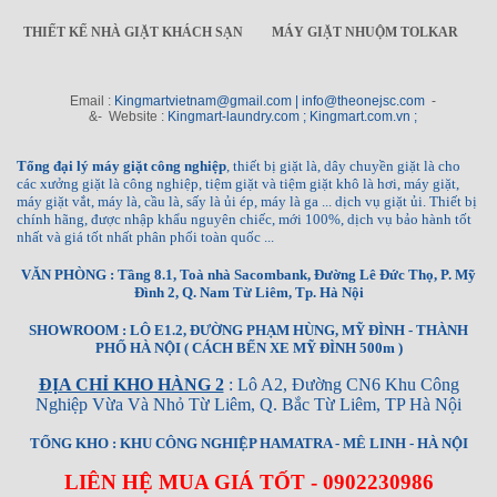
THIẾT KẾ NHÀ GIẶT KHÁCH SẠN
MÁY GIẶT NHUỘM TOLKAR
Email :
Kingmartvietnam@gmail.com | info@theonejsc.com
-
&- Website :
Kingmart-laundry.com ; Kingmart.com.vn ;
Tổng đại lý máy giặt công nghiệp
, thiết bị giặt là, dây chuyền giặt là cho
các xưởng giặt là công nghiệp, tiệm giặt và tiệm giặt khô là hơi, máy giặt,
máy giặt vắt, máy là, cầu là, sấy là ủi ép, máy là ga ... dịch vụ giặt ủi. Thiết bị
chính hãng, được nhập khẩu nguyên chiếc, mới 100%, dịch vụ bảo hành tốt
nhất và giá tốt nhất phân phối toàn quốc ...
VĂN PHÒNG : Tầng 8.1, Toà nhà Sacombank, Đường Lê Đức Thọ, P. Mỹ
Đình 2, Q. Nam Từ Liêm, Tp. Hà Nội
SHOWROOM : LÔ E1.2, ĐƯỜNG PHẠM HÙNG, MỸ ĐÌNH - THÀNH
PHỐ HÀ NỘI ( CÁCH BẾN XE MỸ ĐÌNH 500m )
ĐỊA CHỈ KHO HÀNG 2
: Lô A2, Đường CN6 Khu Công
Nghiệp Vừa Và Nhỏ Từ Liêm, Q. Bắc Từ Liêm, TP Hà Nội
TỔNG KHO : KHU CÔNG NGHIỆP HAMATRA - MÊ LINH - HÀ NỘI
LIÊN HỆ MUA GIÁ TỐT - 0902230986