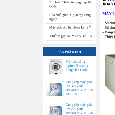
Nồi hơi lò hơi công nghiệp Hàn
là lô 
Quốc
MÁY L
Hoá chất giặt là, giặt tẩy công
ngiệp
- Sử dụ
Máy giặt sấy Italclean Italia Ý
- Sử dụ
- Băng 
Thiết bị giặt là IMESA ITALIA
- Thiết 
SẢN PHẨM HOT
Máy sấy công
nghiệp Bossong
30kg Hàn Quốc
Cung cấp máy giặt
ướt 30kg/mẻ
HWASUNG PAROS
KOREA
Cung cấp máy giặt
ướt 20kg/mẻ
HWASUNG PAROS