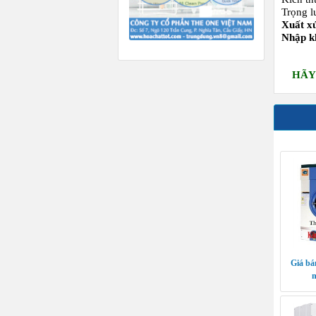
Trọng l
Xuất x
Nhập k
HÃY
Giá bá
n