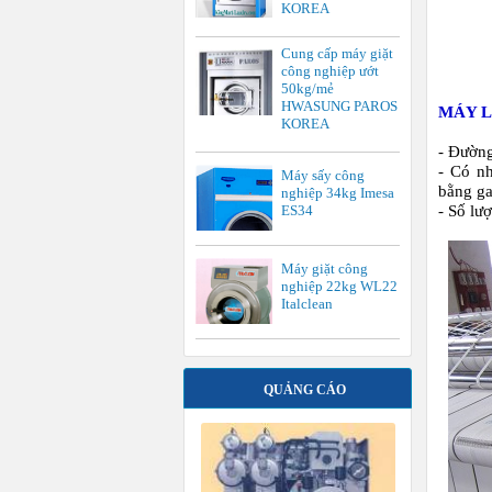
KOREA
Cung cấp máy giặt
công nghiệp ướt
50kg/mẻ
HWASUNG PAROS
MÁY L
KOREA
- Đường
- Có n
Máy sấy công
bằng ga
nghiệp 34kg Imesa
ES34
- Số lư
Máy giặt công
nghiệp 22kg WL22
Italclean
QUẢNG CÁO