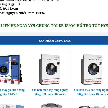
ượng (kg): 1000
ứ: Đài Loan
hẩu nguyên chiếc, mới 100%
 LIÊN HỆ NGAY VỚI CHÚNG TÔI ĐỂ ĐƯỢC HỔ TRỢ TỐT HƠ
SẢN PHẨM CÙNG LOẠI
n máy giặt khô công
Giá bán máy sấy công nghiệp
Giá bán máy sấy công nghi
ghiệp XGP - 8
70kg Đài Loan HG series
50kg Đài Loan HG series