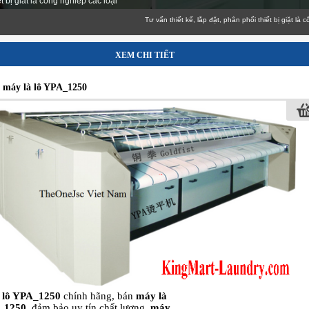
 bị giat la cong nghiep các loại
Tư vấn thiết kế, lắp đặt, phân phối thiết bị giặt là công ng
XEM CHI TIẾT
 máy là lô YPA_1250
 lô YPA_1250
chính hãng, bán
máy là
_1250
đảm bảo uy tín chất lượng,
máy