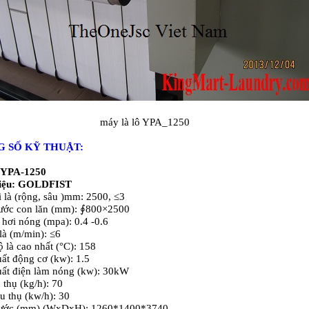
máy là lô YPA_1250
 SỐ KỸ THUẬT:
 YPA-1250
iệu: GOLDFIST
 là (rộng, sâu )mm: 2500, ≤3
ước con lăn (mm): ∮800×2500
 hơi nóng (mpa): 0.4 -0.6
là (m/min): ≤6
ộ là cao nhất (°C): 158
ất động cơ (kw): 1.5
ất điện làm nóng (kw): 30kW
 thụ (kg/h): 70
êu thụ (kw/h): 30
hước (mm) (WxDxH): 1260*1400*3740