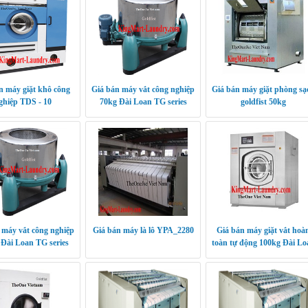
n máy giặt khô công
Giá bán máy vắt công nghiệp
Giá bán máy giặt phòng sạ
ghiệp TDS - 10
70kg Đài Loan TG series
goldfist 50kg
 máy vắt công nghiệp
Giá bán máy là lô YPA_2280
Giá bán máy giặt vắt hoà
Đài Loan TG series
toàn tự động 100kg Đài Lo
XGQ