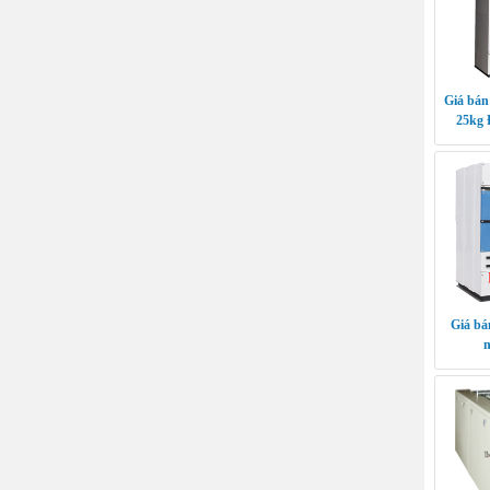
Giá bán
25kg 
Giá bá
n