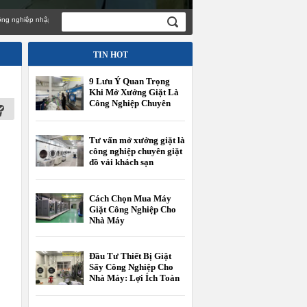
hiệp nhập khẩu chính hãng giá cạnh tranh
TIN HOT
9 Lưu Ý Quan Trọng
Khi Mở Xưởng Giặt Là
Công Nghiệp Chuyên
Giặt Đồ Vải Khách Sạn
Tư vấn mở xưởng giặt là
công nghiệp chuyên giặt
đồ vải khách sạn
Cách Chọn Mua Máy
Giặt Công Nghiệp Cho
Nhà Máy
Đầu Tư Thiết Bị Giặt
Sấy Công Nghiệp Cho
Nhà Máy: Lợi Ích Toàn
Diện