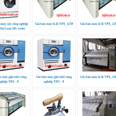
 máy sấy công nghiệp
Giá bán máy là lô YPA_1250
Giá bán máy là lô YPA_12
Đài Loan HG series
n máy giặt khô công
Giá bán máy giặt khô công
Giá bán máy là lô YPA_23
ghiệp TDS - 6
nghiệp TDS - 8