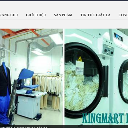
RANG CHỦ
GIỚI THIỆU
SẢN PHẨM
TIN TỨC GIẶT LÀ
CÔNG