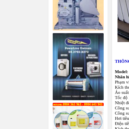
THÔNG
Model:
Nhãn h
Phạm vi
Kích th
Áo suất
Tốc độ 
Nhiệt đ
Công su
Công su
Hơi tiêu
Điện ti
Kích t