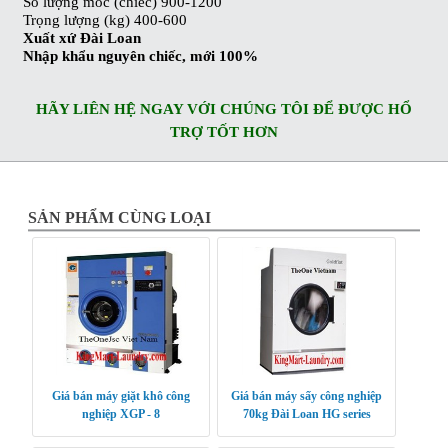
Số lượng móc (chiếc) 900-1200
Trọng lượng (kg) 400-600
Xuất xứ Đài Loan
Nhập khẩu nguyên chiếc, mới 100%
HÃY LIÊN HỆ NGAY VỚI CHÚNG TÔI ĐỂ ĐƯỢC HỔ
TRỢ TỐT HƠN
SẢN PHẨM CÙNG LOẠI
Giá bán máy giặt khô công
Giá bán máy sấy công nghiệp
nghiệp XGP - 8
70kg Đài Loan HG series