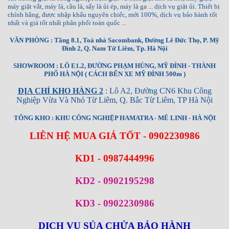
máy giặt vắt, máy là, cầu là, sấy là ủi ép, máy là ga ... dịch vụ giặt ủi. Thiết bị
chính hãng, được nhập khẩu nguyên chiếc, mới 100%, dịch vụ bảo hành tốt
nhất và giá tốt nhất phân phối toàn quốc ...
VĂN PHÒNG : Tầng 8.1, Toà nhà Sacombank, Đường Lê Đức Thọ, P. Mỹ
Đình 2, Q. Nam Từ Liêm, Tp. Hà Nội
SHOWROOM : LÔ E1.2, ĐƯỜNG PHẠM HÙNG, MỸ ĐÌNH - THÀNH
PHỐ HÀ NỘI ( CÁCH BẾN XE MỸ ĐÌNH 500m )
ĐỊA CHỈ KHO HÀNG 2
: Lô A2, Đường CN6 Khu Công
Nghiệp Vừa Và Nhỏ Từ Liêm, Q. Bắc Từ Liêm, TP Hà Nội
TỔNG KHO : KHU CÔNG NGHIỆP HAMATRA - MÊ LINH - HÀ NỘI
LIÊN HỆ MUA GIÁ TỐT - 0902230986
KD1 - 0987444996
KD2 - 0902195298
KD3 - 0902230986
DỊCH VỤ SỦA CHỬA BẢO HÀNH