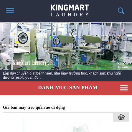
TRANG CHỦ
GIỚI THIỆU
SẢN PHẨM
TIN TỨC GIẶT LÀ
CÔNG TRÌNH TRIỂN KHAI
Lắp dây chuyền giặt bệnh viện, nhà máy, trường học, khách sạn, khu nghỉ
dưỡng resoft, quân đội..
LIÊN HỆ
DANH MỤC SẢN PHẨM
Giá bán máy treo quần áo di động