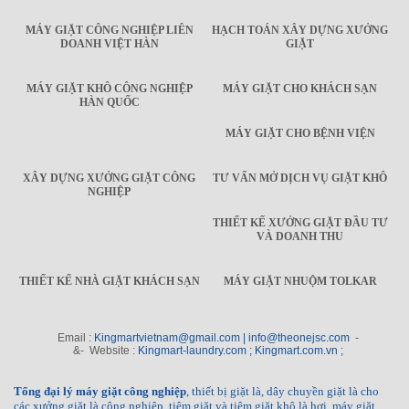
MÁY GIẶT CÔNG NGHIỆP LIÊN
HẠCH TOÁN XÂY DỰNG XƯỞNG
DOANH VIỆT HÀN
GIẶT
MÁY GIẶT KHÔ CÔNG NGHIỆP
MÁY GIẶT CHO KHÁCH SẠN
HÀN QUỐC
MÁY GIẶT CHO BỆNH VIỆN
XÂY DỰNG XƯỞNG GIẶT CÔNG
TƯ VẤN MỞ DỊCH VỤ GIẶT KHÔ
NGHIỆP
THIẾT KẾ XƯỞNG GIẶT ĐẦU TƯ
VÀ DOANH THU
THIẾT KẾ NHÀ GIẶT KHÁCH SẠN
MÁY GIẶT NHUỘM TOLKAR
Email :
Kingmartvietnam@gmail.com | info@theonejsc.com
-
&- Website :
Kingmart-laundry.com ; Kingmart.com.vn ;
Tổng đại lý máy giặt công nghiệp
, thiết bị giặt là, dây chuyền giặt là cho
các xưởng giặt là công nghiệp, tiệm giặt và tiệm giặt khô là hơi, máy giặt,