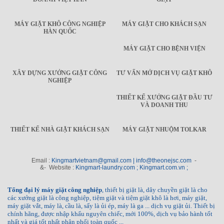
MÁY GIẶT KHÔ CÔNG NGHIỆP
MÁY GIẶT CHO KHÁCH SẠN
HÀN QUỐC
MÁY GIẶT CHO BỆNH VIỆN
XÂY DỰNG XƯỞNG GIẶT CÔNG
TƯ VẤN MỞ DỊCH VỤ GIẶT KHÔ
NGHIỆP
THIẾT KẾ XƯỞNG GIẶT ĐẦU TƯ
VÀ DOANH THU
THIẾT KẾ NHÀ GIẶT KHÁCH SẠN
MÁY GIẶT NHUỘM TOLKAR
Email :
Kingmartvietnam@gmail.com | info@theonejsc.com
-
&- Website :
Kingmart-laundry.com ; Kingmart.com.vn ;
Tổng đại lý máy giặt công nghiệp
, thiết bị giặt là, dây chuyền giặt là cho
các xưởng giặt là công nghiệp, tiệm giặt và tiệm giặt khô là hơi, máy giặt,
máy giặt vắt, máy là, cầu là, sấy là ủi ép, máy là ga ... dịch vụ giặt ủi. Thiết bị
chính hãng, được nhập khẩu nguyên chiếc, mới 100%, dịch vụ bảo hành tốt
nhất và giá tốt nhất phân phối toàn quốc ...