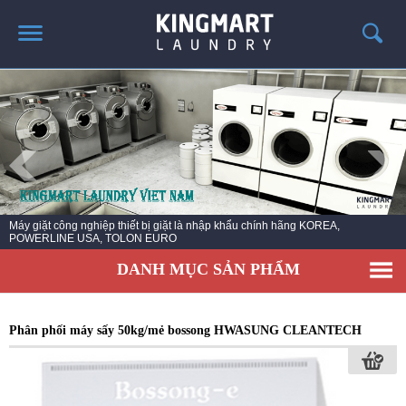
TRANG CHỦ
GIỚI THIỆU
SẢN PHẨM
TIN TỨC GIẶT LÀ
CÔNG TRÌNH TRIỂN KHAI
Máy giặt công nghiệp thiết bị giặt là nhập khẩu chính hãng KOREA,
POWERLINE USA, TOLON EURO
LIÊN HỆ
DANH MỤC SẢN PHẨM
Phân phối máy sấy 50kg/mẻ bossong HWASUNG CLEANTECH