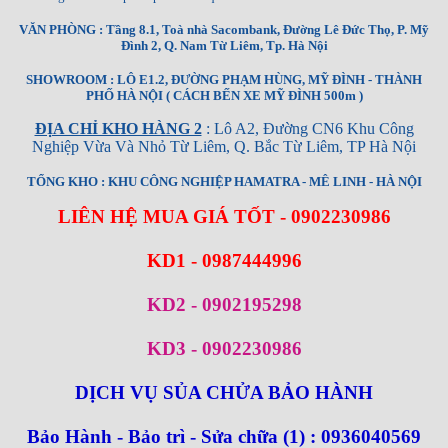
VĂN PHÒNG : Tầng 8.1, Toà nhà Sacombank, Đường Lê Đức Thọ, P. Mỹ
Đình 2, Q. Nam Từ Liêm, Tp. Hà Nội
SHOWROOM : LÔ E1.2, ĐƯỜNG PHẠM HÙNG, MỸ ĐÌNH - THÀNH
PHỐ HÀ NỘI ( CÁCH BẾN XE MỸ ĐÌNH 500m )
ĐỊA CHỈ KHO HÀNG 2
: Lô A2, Đường CN6 Khu Công
Nghiệp Vừa Và Nhỏ Từ Liêm, Q. Bắc Từ Liêm, TP Hà Nội
TỔNG KHO : KHU CÔNG NGHIỆP HAMATRA - MÊ LINH - HÀ NỘI
LIÊN HỆ MUA GIÁ TỐT - 0902230986
KD1 - 0987444996
KD2 - 0902195298
KD3 - 0902230986
DỊCH VỤ SỦA CHỬA BẢO HÀNH
Bảo Hành - Bảo trì - Sửa chữa (1) : 0936040569