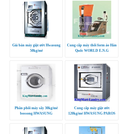
Giá bán máy giặt ướt Hwasung
Cung cấp máy thổi form áo Hàn
50kg/mẻ
Quốc WORLD E.N.G
Phân phối máy sấy 30kg/mẻ
Cung cấp máy giặt ướt
bossong HWASUNG
120kg/mẻ HWASUNG PAROS
CLEANTECH
KOREA