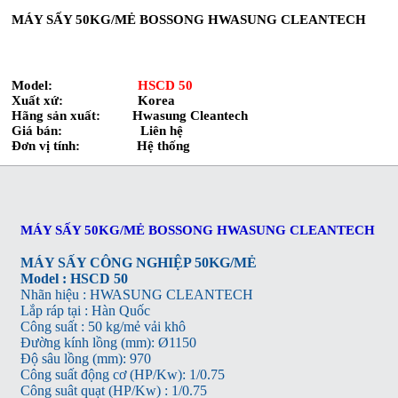
MÁY SẤY 50KG/MẺ BOSSONG HWASUNG CLEANTECH
Model:
HSCD 50
Xuất xứ: Korea
Hãng sản xuất: Hwasung Cleantech
Giá bán: Liên hệ
Đơn vị tính: Hệ thống
MÁY SẤY 50KG/MẺ BOSSONG HWASUNG CLEANTECH
MÁY SẤY CÔNG NGHIỆP 50KG/MẺ
Model : HSCD 50
Nhãn hiệu : HWASUNG
CLEANTECH
Lắp ráp tại : Hàn Quốc
Công suất : 50 kg/mẻ vải khô
Đường kính lồng (mm): Ø1150
Độ sâu lồng (mm): 970
Công suất động cơ (HP/Kw): 1/0.75
Công suât quạt (HP/Kw) : 1/0.75