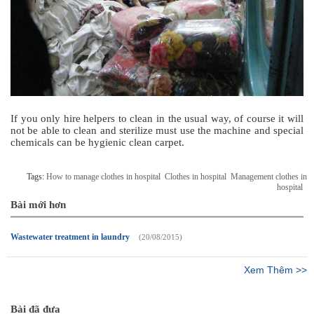
If you only hire helpers to clean in the usual way, of course it will
not be able to clean and sterilize must use the machine and special
chemicals can be hygienic clean carpet.
Tags:
How to manage clothes in hospital
Clothes in hospital
Management clothes in
hospital
Bài mới hơn
Wastewater treatment in laundry
(20/08/2015)
Xem Thêm >>
Bài đã đưa