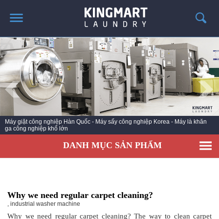
TRANG CHỦ
GIỚI THIỆU
SẢN PHẨM
TIN TỨC GIẶT LÀ
CÔNG TRÌNH TRIỂN KHAI
Dây chuyền giặt là công nghiệp - giặt khô là hơi Korea - Nhà phân phối chính
hãng thiết bị Hwasung C
LIÊN HỆ
DANH MỤC SẢN PHẨM
Why we need regular carpet cleaning?
,
industrial washer machine
Why we need regular carpet cleaning? The way to clean carpet