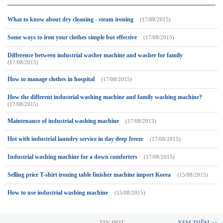
What to know about dry cleaning - steam ironing
(17/08/2015)
Some ways to iron your clothes simple but effective
(17/08/2015)
Difference between industrial washer machine and washer for family
(17/08/2015)
How to manage clothes in hospital
(17/08/2015)
How the different industrial washing machine and family washing machine?
(17/08/2015)
Maintenance of industrial washing machine
(17/08/2015)
Hot with industrial laundry service in day deep freeze
(17/08/2015)
Industrial washing machine for a down comforters
(17/08/2015)
Selling price T-shirt ironing table finisher machine import Korea
(15/08/2015)
How to use industrial washing machine
(15/08/2015)