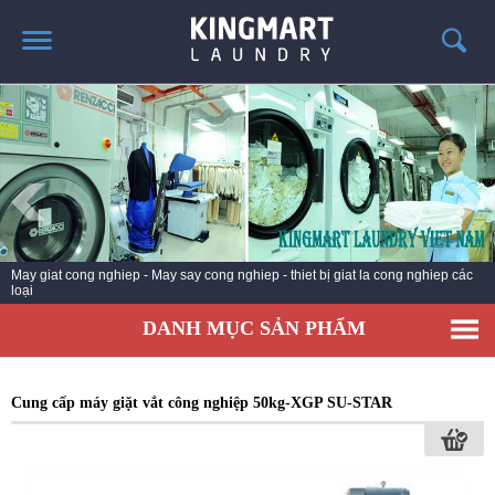
TRANG CHỦ
GIỚI THIỆU
SẢN PHẨM
TIN TỨC GIẶT LÀ
CÔNG TRÌNH TRIỂN KHAI
Thiết bị nhập khẩu mới 100% giá cả dịch vụ tốt, lắp đặt, chuyển giao công
nghệ, bảo hành chính hãng
LIÊN HỆ
DANH MỤC SẢN PHẨM
Cung cấp máy giặt vắt công nghiệp 50kg-XGP SU-STAR