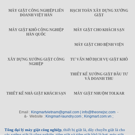
MÁY GIẶT CÔNG NGHIỆP LIÊN
HẠCH TOÁN XÂY DỰNG XƯỞNG
DOANH VIỆT HÀN
GIẶT
MÁY GIẶT KHÔ CÔNG NGHIỆP
MÁY GIẶT CHO KHÁCH SẠN
HÀN QUỐC
MÁY GIẶT CHO BỆNH VIỆN
XÂY DỰNG XƯỞNG GIẶT CÔNG
TƯ VẤN MỞ DỊCH VỤ GIẶT KHÔ
NGHIỆP
THIẾT KẾ XƯỞNG GIẶT ĐẦU TƯ
VÀ DOANH THU
THIẾT KẾ NHÀ GIẶT KHÁCH SẠN
MÁY GIẶT NHUỘM TOLKAR
Email :
Kingmartvietnam@gmail.com | info@theonejsc.com
-
&- Website :
Kingmart-laundry.com ; Kingmart.com.vn ;
Tổng đại lý máy giặt công nghiệp
, thiết bị giặt là, dây chuyền giặt là cho
các xưởng giặt là công nghiệp, tiệm giặt và tiệm giặt khô là hơi, máy giặt,