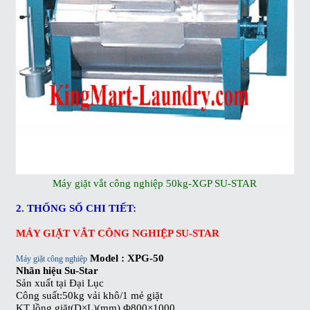
Máy giặt vắt công nghiệp 50kg-XGP SU-STAR
2. THỐNG SỐ CHI TIẾT:
MÁY GIẶT VẮT CÔNG NGHIỆP SU-STAR
Model : XPG-50
Máy giặt công nghiệp
Nhãn hiệu Su-Star
Sản xuất tại Đại Lục
Công suất:50kg vải khô/1 mẻ giặt
KT lồng giặt(D×L)(mm) Φ800×1000