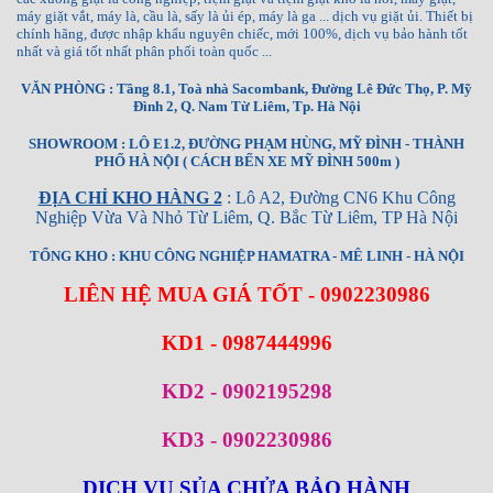
máy giặt vắt, máy là, cầu là, sấy là ủi ép, máy là ga ... dịch vụ giặt ủi. Thiết bị
chính hãng, được nhập khẩu nguyên chiếc, mới 100%, dịch vụ bảo hành tốt
nhất và giá tốt nhất phân phối toàn quốc ...
VĂN PHÒNG : Tầng 8.1, Toà nhà Sacombank, Đường Lê Đức Thọ, P. Mỹ
Đình 2, Q. Nam Từ Liêm, Tp. Hà Nội
SHOWROOM : LÔ E1.2, ĐƯỜNG PHẠM HÙNG, MỸ ĐÌNH - THÀNH
PHỐ HÀ NỘI ( CÁCH BẾN XE MỸ ĐÌNH 500m )
ĐỊA CHỈ KHO HÀNG 2
: Lô A2, Đường CN6 Khu Công
Nghiệp Vừa Và Nhỏ Từ Liêm, Q. Bắc Từ Liêm, TP Hà Nội
TỔNG KHO : KHU CÔNG NGHIỆP HAMATRA - MÊ LINH - HÀ NỘI
LIÊN HỆ MUA GIÁ TỐT - 0902230986
KD1 - 0987444996
KD2 - 0902195298
KD3 - 0902230986
DỊCH VỤ SỦA CHỬA BẢO HÀNH