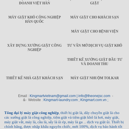
DOANH VIỆT HÀN
GIẶT
MÁY GIẶT KHÔ CÔNG NGHIỆP
MÁY GIẶT CHO KHÁCH SẠN
HÀN QUỐC
MÁY GIẶT CHO BỆNH VIỆN
XÂY DỰNG XƯỞNG GIẶT CÔNG
TƯ VẤN MỞ DỊCH VỤ GIẶT KHÔ
NGHIỆP
THIẾT KẾ XƯỞNG GIẶT ĐẦU TƯ
VÀ DOANH THU
THIẾT KẾ NHÀ GIẶT KHÁCH SẠN
MÁY GIẶT NHUỘM TOLKAR
Email :
Kingmartvietnam@gmail.com | info@theonejsc.com
-
&- Website :
Kingmart-laundry.com ; Kingmart.com.vn ;
Tổng đại lý máy giặt công nghiệp
, thiết bị giặt là, dây chuyền giặt là cho
các xưởng giặt là công nghiệp, tiệm giặt và tiệm giặt khô là hơi, máy giặt,
máy giặt vắt, máy là, cầu là, sấy là ủi ép, máy là ga ... dịch vụ giặt ủi. Thiết bị
chính hãng, được nhập khẩu nguyên chiếc, mới 100%, dịch vụ bảo hành tốt