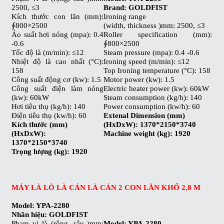
2500, ≤3
Brand: GOLDFIS
T
Kích thước con lăn (mm):
Ironing range
∮800×2500
(width, thickness )mm: 2500, ≤3
Áo suất hơi nóng (mpa): 0.4
Roller specification (mm):
-0.6
∮800×2500
Tốc độ là (m/min): ≤12
Steam pressure (mpa): 0.4 -0.6
Nhiệt độ là cao nhất (°C):
Ironing speed (m/min): ≤12
158
Top Ironing temperature (°C): 158
Công suất động cơ (kw): 1.5
Motor power (kw): 1.5
Công suất điện làm nóng
Electric heater power (kw): 60kW
(kw): 60kW
Steam consumption (kg/h): 140
Hơi tiêu thụ (kg/h): 140
Power consumption (kw/h): 60
Điện tiêu thụ (kw/h): 60
Extenal Dimension (mm)
Kích thước (mm)
(HxDxW): 1370*2150*3740
(HxDxW):
Machine weight (kg): 1920
1370*2150*3740
Trọng lượng (kg): 1920
MÁY LÀ LÔ LÀ CÁN LÀ CÁN 2 CON LĂN KHỔ 2,8 M
Model: YPA-2280
Nhãn hiệu: GOLDFIST
Phạm vi là (rộng, sâu )mm:
Model: YPA-2280