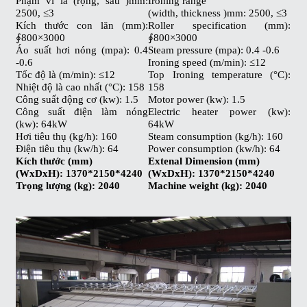
Phạm vi là (rộng, sâu )mm:
Ironing range
2500, ≤3
(width, thickness )mm: 2500, ≤3
Kích thước con lăn (mm):
Roller specification (mm):
∮800×3000
∮800×3000
Áo suất hơi nóng (mpa): 0.4
Steam pressure (mpa): 0.4 -0.6
-0.6
Ironing speed (m/min): ≤12
Tốc độ là (m/min): ≤12
Top Ironing temperature (°C):
Nhiệt độ là cao nhất (°C): 158
158
Công suất động cơ (kw): 1.5
Motor power (kw): 1.5
Công suất điện làm nóng
Electric heater power (kw):
(kw): 64kW
64kW
Hơi tiêu thụ (kg/h): 160
Steam consumption (kg/h): 160
Điện tiêu thụ (kw/h): 64
Power consumption (kw/h): 64
Kích thước (mm)
Extenal Dimension (mm)
(WxDxH): 1370*2150*4240
(WxDxH): 1370*2150*4240
Trọng lượng (kg): 2040
Machine weight (kg): 2040