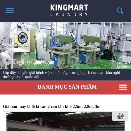
TRANG CHỦ
GIỚI THIỆU
SẢN PHẨM
TIN TỨC GIẶT LÀ
CÔNG TRÌNH TRIỂN KHAI
May giat cong nghiep - May say cong nghiep - thiet bị giat la cong nghiep các
loại
LIÊN HỆ
DANH MỤC SẢN PHẨM
Giá bán máy là lô là cán 2 con lăn khổ 2,5m, 2,8m, 3m