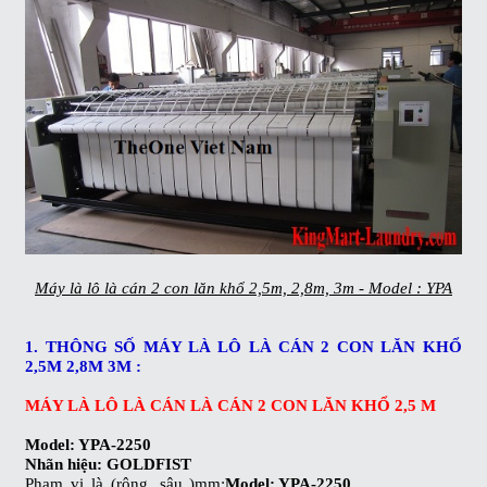
Máy là lô là cán 2 con lăn khổ 2,5m, 2,8m, 3m - Model : YPA
1. THÔNG SỐ MÁY LÀ LÔ LÀ CÁN 2 CON LĂN KHỔ
2,5M 2,8M 3M :
MÁY LÀ LÔ LÀ CÁN LÀ CÁN 2 CON LĂN KHỔ 2,5 M
Model: YPA-2250
Nhãn hiệu: GOLDFIST
Phạm vi là (rộng, sâu )mm:
Model: YPA-2250