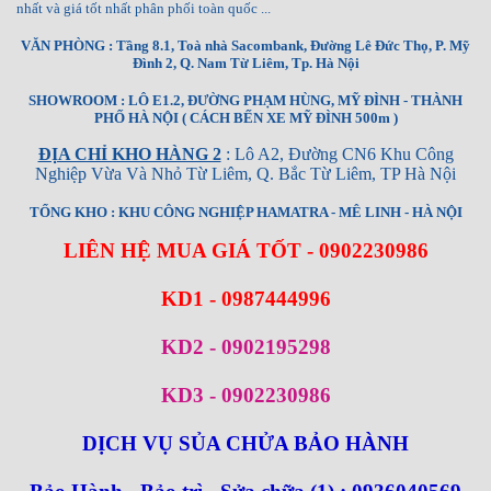
nhất và giá tốt nhất phân phối toàn quốc ...
VĂN PHÒNG : Tầng 8.1, Toà nhà Sacombank, Đường Lê Đức Thọ, P. Mỹ
Đình 2, Q. Nam Từ Liêm, Tp. Hà Nội
SHOWROOM : LÔ E1.2, ĐƯỜNG PHẠM HÙNG, MỸ ĐÌNH - THÀNH
PHỐ HÀ NỘI ( CÁCH BẾN XE MỸ ĐÌNH 500m )
ĐỊA CHỈ KHO HÀNG 2
: Lô A2, Đường CN6 Khu Công
Nghiệp Vừa Và Nhỏ Từ Liêm, Q. Bắc Từ Liêm, TP Hà Nội
TỔNG KHO : KHU CÔNG NGHIỆP HAMATRA - MÊ LINH - HÀ NỘI
LIÊN HỆ MUA GIÁ TỐT - 0902230986
KD1 - 0987444996
KD2 - 0902195298
KD3 - 0902230986
DỊCH VỤ SỦA CHỬA BẢO HÀNH