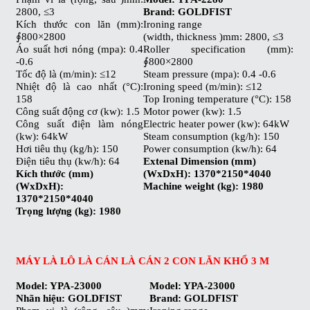
2800, ≤3
Brand: GOLDFIST
Kích thước con lăn (mm):
Ironing range
∮800×2800
(width, thickness )mm: 2800, ≤3
Áo suất hơi nóng (mpa): 0.4
Roller specification (mm):
-0.6
∮800×2800
Tốc độ là (m/min): ≤12
Steam pressure (mpa): 0.4 -0.6
Nhiệt độ là cao nhất (°C):
Ironing speed (m/min): ≤12
158
Top Ironing temperature (°C): 158
Công suất động cơ (kw): 1.5
Motor power (kw): 1.5
Công suất điện làm nóng
Electric heater power (kw): 64kW
(kw): 64kW
Steam consumption (kg/h): 150
Hơi tiêu thụ (kg/h): 150
Power consumption (kw/h): 64
Điện tiêu thụ (kw/h): 64
Extenal Dimension (mm)
Kích thước (mm)
(WxDxH): 1370*2150*4040
(WxDxH):
Machine weight (kg): 1980
1370*2150*4040
Trọng lượng (kg): 1980
MÁY LÀ LÔ LÀ CÁN LÀ CÁN 2 CON LĂN KHỔ 3 M
Model: YPA-23000
Model: YPA-23000
Nhãn hiệu: GOLDFIST
Brand: GOLDFIST