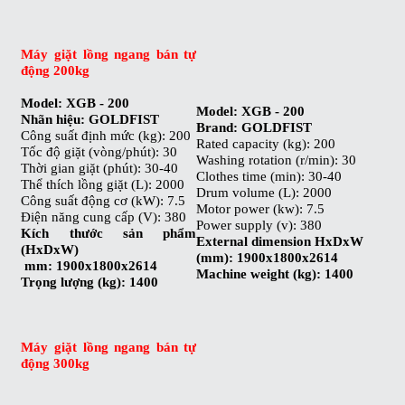
Máy giặt lồng ngang bán tự
động 200kg
Model: XGB - 200
Model: XGB - 200
Nhãn hiệu: GOLDFIST
Brand: GOLDFIST
Công suất định mức (kg): 200
Rated capacity (kg): 200
Tốc độ giặt (vòng/phút): 30
Washing rotation (r/min): 30
Thời gian giặt (phút): 30-40
Clothes time (min): 30-40
Thể thích lồng giặt (L): 2000
Drum volume (L): 2000
Công suất động cơ (kW): 7.5
Motor power (kw): 7.5
Điện năng cung cấp (V): 380
Power supply (v): 380
Kích thước sản phẩm
External dimension HxDxW
(HxDxW)
(mm): 1900x1800x2614
mm: 1900x1800x2614
Machine weight (kg): 1400
Trọng lượng (kg): 1400
Máy giặt lồng ngang bán tự
động 300kg