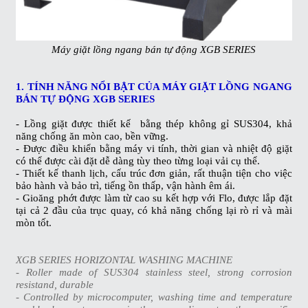
Máy giặt lồng ngang bán tự động XGB SERIES
1. TÍNH NĂNG NỔI BẬT CỦA MÁY GIẶT LỒNG NGANG
BÁN TỰ ĐỘNG XGB SERIES
- Lồng giặt được thiết kế bằng thép không gỉ SUS304, khả
năng chống ăn mòn cao, bền vững.
- Được điều khiển bằng máy vi tính, thời gian và nhiệt độ giặt
có thể được cài đặt dễ dàng tùy theo từng loại vải cụ thể.
- Thiết kế thanh lịch, cấu trúc đơn giản, rất thuận tiện cho việc
bảo hành và bảo trì, tiếng ồn thấp, vận hành êm ái.
- Gioăng phớt được làm từ cao su kết hợp với Flo, được lắp đặt
tại cả 2 đầu của trục quay, có khả năng chống lại rò rỉ và mài
mòn tốt.
XGB SERIES HORIZONTAL WASHING MACHINE
- Roller made of SUS304 stainless steel, strong corrosion
resistand, durable
- Controlled by microcomputer, washing time and temperature