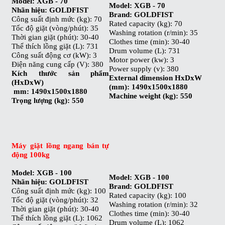
Model: XGB - 70
Model: XGB - 70
Nhãn hiệu: GOLDFIST
Brand: GOLDFIST
Công suất định mức (kg): 70
Rated capacity (kg): 70
Tốc độ giặt (vòng/phút): 35
Washing rotation (r/min): 35
Thời gian giặt (phút): 30-40
Clothes time (min): 30-40
Thể thích lồng giặt (L): 731
Drum volume (L): 731
Công suất động cơ (kW): 3
Motor power (kw): 3
Điện năng cung cấp (V): 380
Power supply (v): 380
Kích thước sản phẩm
External dimension HxDxW
(HxDxW)
(mm): 1490x1500x1880
mm: 1490x1500x1880
Machine weight (kg): 550
Trọng lượng (kg): 550
Máy giặt lồng ngang bán tự
động 100kg
Model: XGB - 100
Model: XGB - 100
Nhãn hiệu: GOLDFIST
Brand: GOLDFIST
Công suất định mức (kg): 100
Rated capacity (kg): 100
Tốc độ giặt (vòng/phút): 32
Washing rotation (r/min): 32
Thời gian giặt (phút): 30-40
Clothes time (min): 30-40
Thể thích lồng giặt (L): 1062
Drum volume (L): 1062