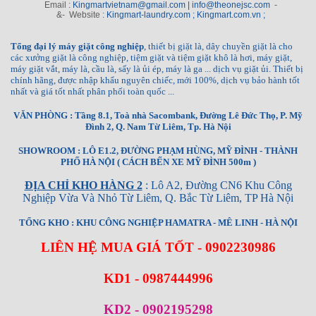
Email :
Kingmartvietnam@gmail.com | info@theonejsc.com
-
&- Website :
Kingmart-laundry.com ; Kingmart.com.vn ;
Tổng đại lý máy giặt công nghiệp
, thiết bị giặt là, dây chuyền giặt là cho
các xưởng giặt là công nghiệp, tiệm giặt và tiệm giặt khô là hơi, máy giặt,
máy giặt vắt, máy là, cầu là, sấy là ủi ép, máy là ga ... dịch vụ giặt ủi. Thiết bị
chính hãng, được nhập khẩu nguyên chiếc, mới 100%, dịch vụ bảo hành tốt
nhất và giá tốt nhất phân phối toàn quốc ...
VĂN PHÒNG : Tầng 8.1, Toà nhà Sacombank, Đường Lê Đức Thọ, P. Mỹ
Đình 2, Q. Nam Từ Liêm, Tp. Hà Nội
SHOWROOM : LÔ E1.2, ĐƯỜNG PHẠM HÙNG, MỸ ĐÌNH - THÀNH
PHỐ HÀ NỘI ( CÁCH BẾN XE MỸ ĐÌNH 500m )
ĐỊA CHỈ KHO HÀNG 2
: Lô A2, Đường CN6 Khu Công
Nghiệp Vừa Và Nhỏ Từ Liêm, Q. Bắc Từ Liêm, TP Hà Nội
TỔNG KHO : KHU CÔNG NGHIỆP HAMATRA - MÊ LINH - HÀ NỘI
LIÊN HỆ MUA GIÁ TỐT - 0902230986
KD1 - 0987444996
KD2 - 0902195298