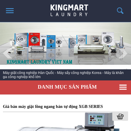
TRANG CHỦ
GIỚI THIỆU
SẢN PHẨM
TIN TỨC GIẶT LÀ
CÔNG TRÌNH TRIỂN KHAI
Dây chuyền giặt là công nghiệp - giặt khô là hơi Korea - Nhà phân phối chính
hãng thiết bị Hwasung C
LIÊN HỆ
DANH MỤC SẢN PHẨM
Giá bán máy giặt lồng ngang bán tự động XGB SERIES