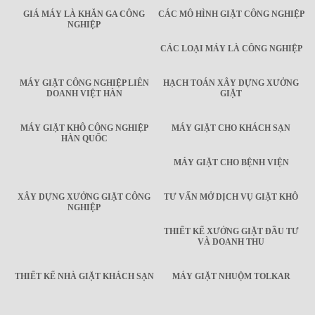
GIÁ MÁY LÀ KHĂN GA CÔNG
CÁC MÔ HÌNH GIẶT CÔNG NGHIỆP
NGHIỆP
CÁC LOẠI MÁY LÀ CÔNG NGHIỆP
MÁY GIẶT CÔNG NGHIỆP LIÊN
HẠCH TOÁN XÂY DỰNG XƯỞNG
DOANH VIỆT HÀN
GIẶT
MÁY GIẶT KHÔ CÔNG NGHIỆP
MÁY GIẶT CHO KHÁCH SẠN
HÀN QUỐC
MÁY GIẶT CHO BỆNH VIỆN
XÂY DỰNG XƯỞNG GIẶT CÔNG
TƯ VẤN MỞ DỊCH VỤ GIẶT KHÔ
NGHIỆP
THIẾT KẾ XƯỞNG GIẶT ĐẦU TƯ
VÀ DOANH THU
THIẾT KẾ NHÀ GIẶT KHÁCH SẠN
MÁY GIẶT NHUỘM TOLKAR