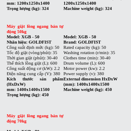
mm: 1200x1250x1400
1200x1250x1400
Trọng lượng (kg): 324
Machine weight (kg): 324
Máy giặt lồng ngang bán tự
động 50kg
Model: XGB - 50
Model: XGB - 50
Nhãn hiệu: GOLDFIST
Brand: GOLDFIST
Công suất định mức (kg): 50
Rated capacity (kg): 50
Tốc độ giặt (vòng/phút): 35
Washing rotation (r/min): 35
Thời gian giặt (phút): 30-40
Clothes time (min): 30-40
Thể thích lồng giặt (L): 600
Drum volume (L): 600
Công suất động cơ (kW): 2.2
Motor power (kw): 2.2
Điện năng cung cấp (V): 380
Power supply (v): 380
Kích thước sản phẩm
External dimension HxDxW
(HxDxW)
(mm): 1400x1400x1500
mm: 1400x1400x1500
Machine weight (kg): 450
Trọng lượng (kg): 450
Máy giặt lồng ngang bán tự
động 70kg