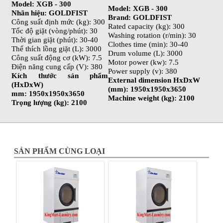
Model: XGB - 300
Model: XGB - 300
Nhãn hiệu: GOLDFIST
Brand: GOLDFIST
Công suất định mức (kg): 300
Rated capacity (kg): 300
Tốc độ giặt (vòng/phút): 30
Washing rotation (r/min): 30
Thời gian giặt (phút): 30-40
Clothes time (min): 30-40
Thể thích lồng giặt (L): 3000
Drum volume (L): 3000
Công suất động cơ (kW): 7.5
Motor power (kw): 7.5
Điện năng cung cấp (V): 380
Power supply (v): 380
Kích thước sản phẩm
External dimension HxDxW
(HxDxW)
(mm): 1950x1950x3650
mm: 1950x1950x3650
Machine weight (kg): 2100
Trọng lượng (kg): 2100
SẢN PHẨM CÙNG LOẠI