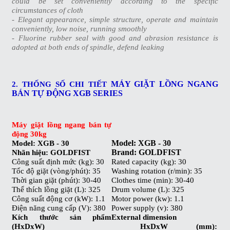
could be set conveniently according to the specific
circumstances of cloth
- Elegant appearance, simple structure, operate and maintain
conveniently, low noise, running smoothly
- Fluorine rubber seal with good and abrasion resistance is
adopted at both ends of spindle, defend leaking
MÁY GIẶT LỒNG NGANG
2. THỐNG SỐ CHI TIẾT
BÁN TỰ ĐỘNG XGB SERIES
Máy giặt lồng ngang bán tự
động 30kg
Model: XGB - 30
Model: XGB - 30
Brand: GOLDFIST
Nhãn hiệu: GOLDFIST
Công suất định mức (kg): 30
Rated capacity (kg): 30
Tốc độ giặt (vòng/phút): 35
Washing rotation (r/min): 35
Thời gian giặt (phút): 30-40
Clothes time (min): 30-40
Thể thích lồng giặt (L): 325
Drum volume (L): 325
Công suất động cơ (kW): 1.1
Motor power (kw): 1.1
Điện năng cung cấp (V): 380
Power supply (v): 380
Kích thước sản phẩm
External dimension
(HxDxW)
HxDxW (mm):