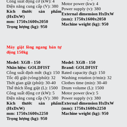
Công suất động cơ (kW): 4
Motor power (kw): 4
Điện năng cung cấp (V): 380
Power supply (v): 380
Kích thước sản phẩm
External dimension HxDxW
(HxDxW)
(mm): 1750x1600x2050
mm: 1750x1600x2050
Machine weight (kg): 950
Trọng lượng (kg): 950
Máy giặt lồng ngang bán tự
động 150kg
Model: XGB - 150
Model: XGB - 150
Nhãn hiệu: GOLDFIST
Brand: GOLDFIST
Công suất định mức (kg): 150
Rated capacity (kg): 150
Tốc độ giặt (vòng/phút): 32
Washing rotation (r/min): 32
Thời gian giặt (phút): 30-40
Clothes time (min): 30-40
Thể thích lồng giặt (L): 1500
Drum volume (L): 1500
Công suất động cơ (kW): 5
Motor power (kw): 5
Điện năng cung cấp (V): 380
Power supply (v): 380
Kích thước sản phẩm
External dimension HxDxW
(HxDxW)
(mm): 1750x1600x2250
mm: 1750x1600x2250
Machine weight (kg): 950
Trọng lượng (kg): 950