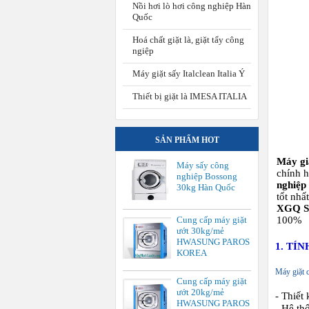
Nồi hơi lò hơi công nghiệp Hàn
Quốc
Hoá chất giặt là, giặt tẩy công
ngiệp
Máy giặt sấy Italclean Italia Ý
Thiết bị giặt là IMESA ITALIA
SẢN PHẨM HOT
Máy gi
Máy sấy công
chính h
nghiệp Bossong
nghiệp
30kg Hàn Quốc
tốt nhấ
XGQ S
100%
Cung cấp máy giặt
ướt 30kg/mẻ
HWASUNG PAROS
1. TÍ
KOREA
Máy giặt 
Cung cấp máy giặt
ướt 20kg/mẻ
- Thiết
HWASUNG PAROS
- Hệ thố