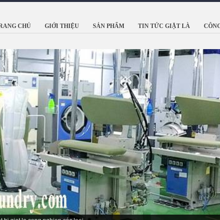
RANG CHỦ
GIỚI THIỆU
SẢN PHẨM
TIN TỨC GIẶT LÀ
CÔNG