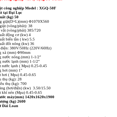
ặt công nghiệp
Model : XGQ-50F
t tại Đại Lục
uất (kg) 50
g giặt(D×L)(mm) Φ1070X560
giặt (vòng/phút): 38
vắt (vòng/phút) 385/720
ất động cơ (kw) 4
ất biến tần ( kw) 5.5
ất đốt nóng (kw) 36
điện: 380V/50Hz (220V/60Hz)
g xả (mm) Φ90mm
 nước nóng.(mm) 1-1/2″
 nước lạnh (mm) 1-1/2″
 nước lạnh ( Mpa) 0.25-0.45
 hơi (mm) 1″
 hơi ( Mpa) 0.45-0.65
u thụ (kg): 28
êu thụ (kg): 700
ng (hơi/điện) (kw) 3.50/15.50
 khí nén (Mpa) 0.45-0.65
hước máy(mm) 1420x1620x1900
ượng (kg) 2600
ứ Đài Loan