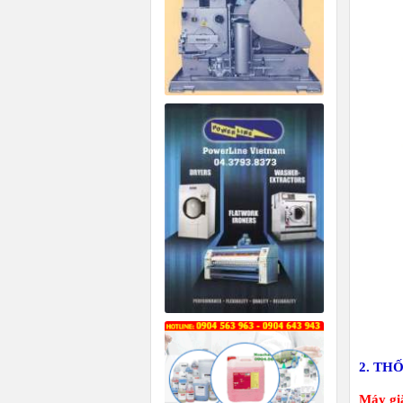
2. TH
Máy gi