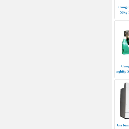
Cung c
50kg
Cung
nghiệp 
Giá bán