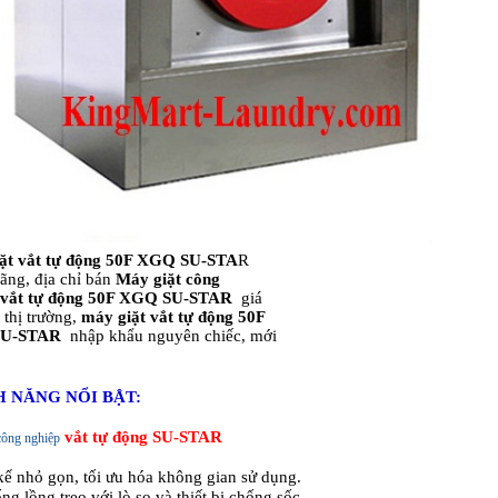
ặt vắt tự động 50F XGQ SU-STA
R
ãng, địa chỉ bán
Máy giặt công
vắt tự động 50F XGQ SU-STAR
giá
t thị trường,
máy giặt vắt tự động 50F
U-STAR
nhập khẩu nguyên chiếc, mới
NH NĂNG NỔI BẬT:
vắt tự động SU-STA
R
công nghiệp
 kế nhỏ gọn, tối ưu hóa không gian sử dụng.
ng lồng treo với lò so và thiết bị chống sốc.