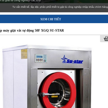
 bị giat la cong nghiep các loại
Tư vấn thiết kế, lắp đặt, phân phối thiết bị giặt là công nghiệp nhập khẩu c
XEM CHI TIẾT
p máy giặt vắt tự động 50F XGQ SU-STAR