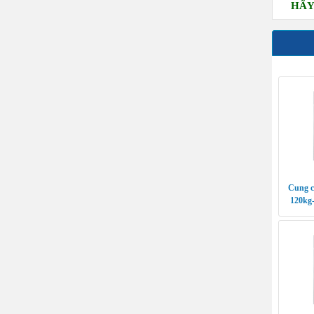
HÃY L
Cung c
120kg