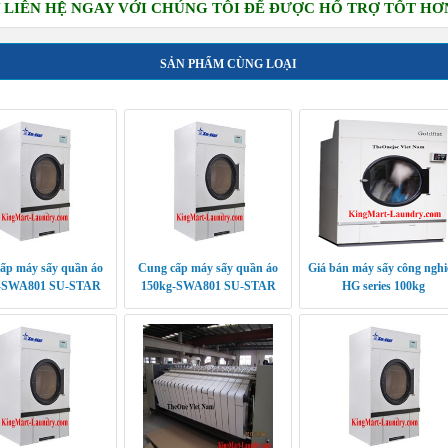
IÊN HỆ NGAY VỚI CHÚNG TÔI ĐỂ ĐƯỢC HỔ TRỢ TỐT HƠ
SẢN PHẨM CÙNG LOẠI
ấp máy sấy quần áo
Cung cấp máy sấy quần áo
Giá bán máy sấy công nghi
-SWA801 SU-STAR
150kg-SWA801 SU-STAR
HG series 100kg