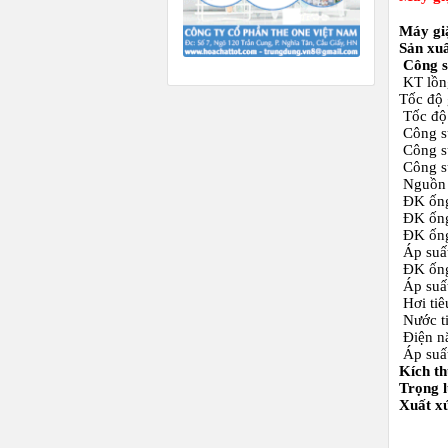
Máy gi
Sản xuấ
Công s
KT lồn
Tốc độ 
Tốc độ 
Công su
Công su
Công su
Nguồn 
ĐK ốn
ĐK ống
ĐK ống
Áp suất
ĐK ống
Áp suất
Hơi tiê
Nước ti
Điện nă
Áp suất
Kích t
Trọng l
Xuất x