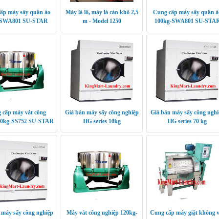
ấp máy sấy quần áo
Máy là lô, máy là cán khổ 2,5
Cung cấp máy sấy quần á
-SWA801 SU-STAR
m - Model 1250
100kg-SWA801 SU-STA
 cấp máy vắt công
Giá bán máy sấy công nghiệp
Giá bán máy sấy công nghi
50kg-SS752 SU-STAR
HG series 10kg
HG series 70 kg
 máy sấy công nghiệp
Máy vắt công nghiệp 120kg-
Cung cấp máy giặt không v