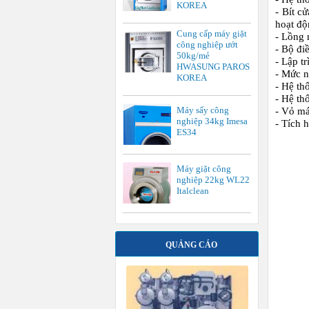
KOREA
- Bít c
hoạt độ
Cung cấp máy giặt
- Lồng
công nghiệp ướt
- Bộ đi
50kg/mẻ
- Lập t
HWASUNG PAROS
- Mức n
KOREA
- Hệ thố
- Hệ th
Máy sấy công
- Vỏ má
nghiệp 34kg Imesa
- Tích 
ES34
Máy giặt công
nghiệp 22kg WL22
Italclean
QUẢNG CÁO