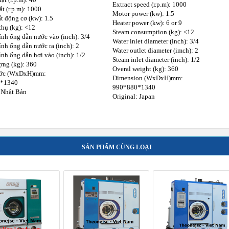
Extract speed (r.p.m): 1000
t (r.p.m): 1000
Motor power (kw): 1.5
t động cơ (kw): 1.5
Heater power (kw): 6 or 9
thụ (kg): <12
Steam consumption (kg): <12
nh ống dẫn nước vào (inch): 3/4
Water inlet diameter (inch): 3/4
nh ống dẫn nước ra (inch): 2
Water outlet diameter (imch): 2
nh ống dẫn hơi vào (inch): 1/2
Steam inlet diameter (inch): 1/2
ợng (kg): 360
Overal weight (kg): 360
ước (WxDxH)mm:
Dimension (WxDxH)mm:
*1340
990*880*1340
 Nhật Bản
Original: Japan
SẢN PHẨM CÙNG LOẠI