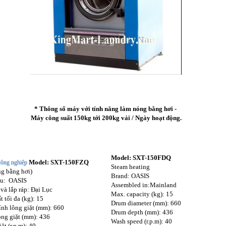
* Thông số máy với tính năng làm nóng bằng hơi -
Máy công suất 150kg tới 200kg vải / Ngày hoạt động.
Model: SXT-150FDQ
Model: SXT-150FZQ
công nghiệp
Steam heating
ng bằng hơi)
Brand: OASIS
ệu: OASIS
Assembled in:Mainland
 và lắp ráp: Đại Lục
Max. capacity (kg): 15
 tối đa (kg): 15
Drum diameter (mm): 660
nh lông giặt (mm): 660
Drum depth (mm): 436
ồng giặt (mm): 436
Wash speed (r.p.m): 40
ặt (r.p.m): 40