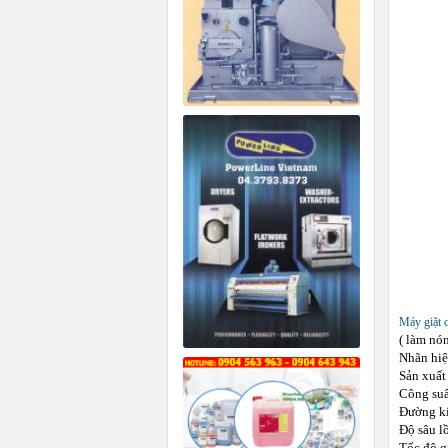
Máy giặt 
( làm nó
Nhãn hi
Sản xuất
Công suất
Đường kí
Độ sâu l
Tốc độ gi