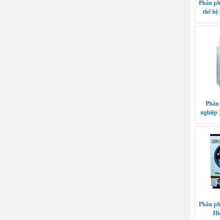
Phân ph
thế hệ
Phân 
nghiệp 
Phân ph
Hi