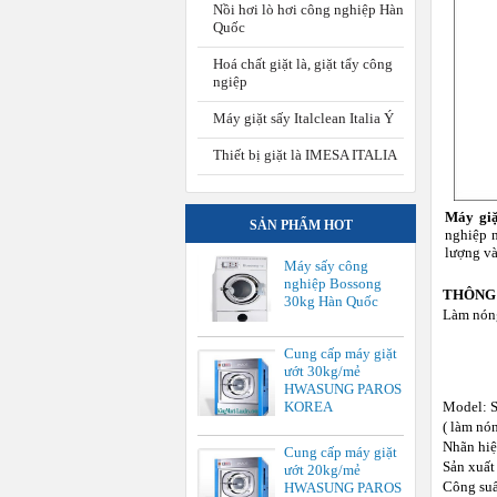
Nồi hơi lò hơi công nghiệp Hàn
Quốc
Hoá chất giặt là, giặt tẩy công
ngiệp
Máy giặt sấy Italclean Italia Ý
Thiết bị giặt là IMESA ITALIA
Máy giặ
SẢN PHẨM HOT
nghiệp 
lượng và
Máy sấy công
nghiệp Bossong
THÔNG 
30kg Hàn Quốc
Làm nón
Cung cấp máy giặt
ướt 30kg/mẻ
HWASUNG PAROS
Model: 
KOREA
( làm nó
Nhãn hi
Cung cấp máy giặt
Sản xuất
ướt 20kg/mẻ
Công suất
HWASUNG PAROS