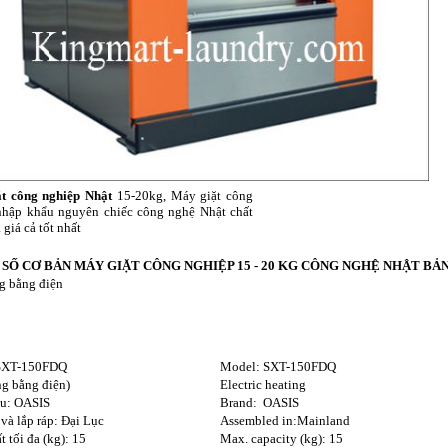
t công nghiệp Nhật
15-20kg, Máy giặt công
nhập khẩu nguyên chiếc công nghệ Nhật chất
 giá cả tốt nhất
SỐ CƠ BẢN MÁY GIẶT CÔNG NGHIỆP 15 - 20 KG CÔNG NGHỆ NHẬT BẢ
g bằng điện
SXT-150FDQ
Model: SXT-150FDQ
ng bằng điện)
Electric heating
ệu: OASIS
Brand: OASIS
 và lắp ráp: Đại Lục
Assembled in:Mainland
 tối đa (kg): 15
Max. capacity (kg): 15