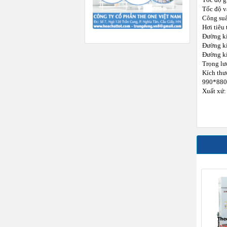
Tốc độ vắ
Công suấ
Hơi tiêu 
Đường kí
Đường kí
Đường kí
Trọng lư
Kích th
990*880
Xuất xứ: