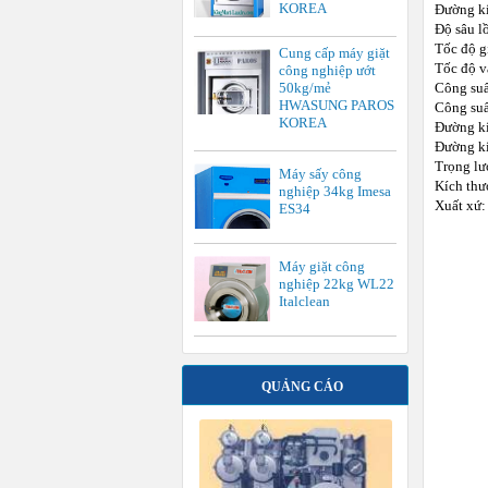
KOREA
Đường kí
Độ sâu l
Tốc độ gi
Cung cấp máy giặt
Tốc độ vắ
công nghiệp ướt
Công suấ
50kg/mẻ
HWASUNG PAROS
Công suấ
KOREA
Đường kí
Đường kí
Trọng lư
Máy sấy công
Kích th
nghiệp 34kg Imesa
Xuất xứ:
ES34
Máy giặt công
nghiệp 22kg WL22
Italclean
QUẢNG CÁO