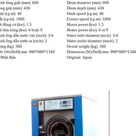
nh lông giặt (mm): 660
Drum diameter (mm): 660
ồng giặt (mm): 436
Drum depth (mm): 436
ặt (r.p.m): 40
Wash speed (r.p.m): 40
t (r.p.m): 1000
Extract speed (r.p.m): 1000
t động cơ (kw): 1.5
Motor power (kw): 1.5
t làm nóng (kw): 6 hoặc 9
Heater power (kw): 6 or 9
nh ống dẫn nước vào (inch): 3/4
Water inlet diameter (inch): 3/4
nh ống dẫn nước ra (inch): 2
Water outlet diameter (imch): 2
ợng (kg): 360
Overal weight (kg): 360
ước (WxDxH) mm: 990*880*1340
Dimension (WxDxH) mm: 990*880*1340
 Nhật Bản
Original: Japan