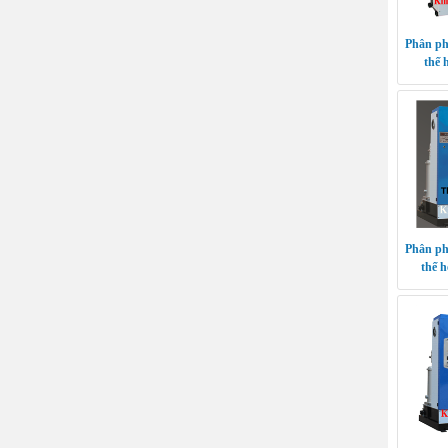
Phân ph
thế 
Phân ph
thế h