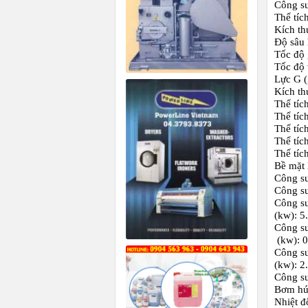
Công su
Thể tích
Kích th
Độ sâu 
Tốc độ 
Tốc độ 
Lực G (
Kích th
Thể tíc
Thể tíc
Thể tíc
Thể tíc
Thể tích
Bề mặt 
Công su
Công su
Công su
(kw): 5
Công s
(kw): 0
Công su
(kw): 2
Công su
Bơm hút
Nhiệt đ