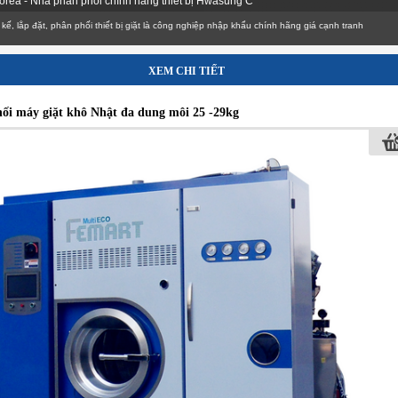
 Korea - Nhà phân phối chính hãng thiết bị Hwasung C
 đặt, phân phối thiết bị giặt là công nghiệp nhập khẩu chính hãng giá cạnh tranh
XEM CHI TIẾT
ối máy giặt khô Nhật đa dung môi 25 -29kg