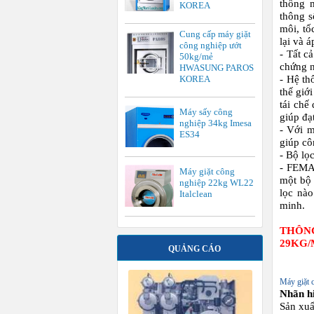
thống 
KOREA
thông s
môi, tố
Cung cấp máy giặt
lại và 
công nghiệp ướt
- Tất c
50kg/mẻ
chứng n
HWASUNG PAROS
KOREA
- Hệ th
thế giới
tái chế
Máy sấy công
giúp đạ
nghiệp 34kg Imesa
- Với m
ES34
giúp cô
- Bộ lọ
- FEMAR
Máy giặt công
một bộ 
nghiệp 22kg WL22
lọc nào
Italclean
minh.
THÔNG
29KG/
QUẢNG CÁO
Máy giặt 
Nhãn h
Sản xuấ