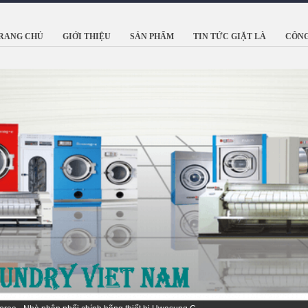
RANG CHỦ
GIỚI THIỆU
SẢN PHẨM
TIN TỨC GIẶT LÀ
CÔNG