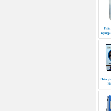
Phân 
nghiệp 
Phân ph
Hi