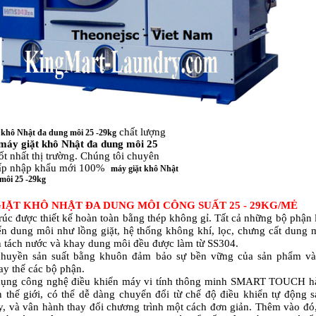
chất lượng
 khô Nhật đa dung môi 25 -29kg
máy giặt khô Nhật
đa dung môi 25
tốt nhất thị trường. Chúng tôi chuyên
ấp nhập khẩu mới 100%
máy giặt khô Nhật
môi 25 -29kg
IẶT KHÔ NHẬT ĐA DUNG MÔI CÔNG SUẤT 25 - 29KG/MẺ
rúc được thiết kế hoàn toàn bằng thép không gỉ. Tất cả những bộ phận 
n dung môi như lồng giặt, hệ thống không khí, lọc, chưng cất dung 
 tách nước và khay dung môi đều được làm từ SS304.
chuyền sản suất bằng khuôn đảm bảo sự bền vững của sản phẩm và
ay thế các bộ phận.
dụng công nghệ điều khiển máy vi tính thông minh SMART TOUCH h
n thế giới, có thể dễ dàng chuyển đổi từ chế độ điều khiển tự động 
y, và vân hành thay đổi chương trình một cách đơn giản. Thêm vào đó