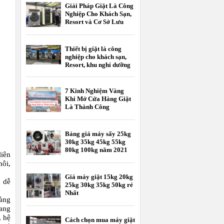
Giải Pháp Giặt Là Công
Nghiệp Cho Khách Sạn,
Resort và Cơ Sở Lưu
Trú
Thiết bị giặt là công
nghiệp cho khách sạn,
Resort, khu nghỉ dưỡng
7 Kinh Nghiệm Vàng
Khi Mở Cửa Hàng Giặt
Là Thành Công
Bảng giá máy sấy 25kg
30kg 35kg 45kg 55kg
80kg 100kg năm 2021
liên
môi,
Giá máy giặt 15kg 20kg
 dễ
25kg 30kg 35kg 50kg rẻ
Nhất
àng
sang
, hệ
Cách chọn mua máy giặt