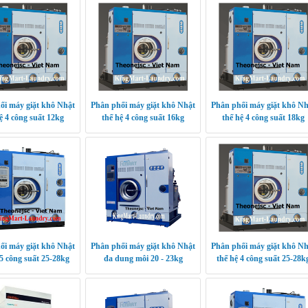
ối máy giặt khô Nhật
Phân phối máy giặt khô Nhật
Phân phối máy giặt khô Nh
ệ 4 công suất 12kg
thế hệ 4 công suất 16kg
thế hệ 4 công suất 18kg
ối máy giặt khô Nhật
Phân phối máy giặt khô Nhật
Phân phối máy giặt khô Nh
 5 công suất 25-28kg
đa dung môi 20 - 23kg
thế hệ 4 công suất 25-28k