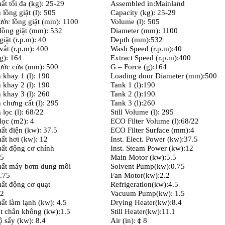
ất tối đa (kg): 25-29
Assembled in:Mainland
 lồng giặt (l): 505
Capacity (kg): 25-29
ước lồng giặt (mm): 1100
Volume (l): 505
lồng giặt (mm): 532
Diameter (mm): 1100
giặt (r.p.m): 40
Depth (mm):532
vắt (r.p.m): 400
Wash Speed (r.p.m):40
g): 164
Extract Speed (r.p.m):400
ước cửa (mm): 500
G – Force (g):164
h khay 1 (l): 190
Loading door Diameter (mm):500
h khay 2 (l): 190
Tank 1 (l):190
h khay 3 (l): 260
Tank 2 (l):190
h chưng cất (l): 295
Tank 3 (l):260
 lọc (l): 68/22
Still Volume (l): 295
lọc (m2): 4
ECO Filter Volume (l):68/22
ất điện (kw): 37.5
ECO Filter Surface (mm):4
ất hơi (kw): 12
Inst. Elect. Power (kw):37.5
ất động cơ chính
Inst. Steam Power (kw):12
.5
Main Motor (kw):5.5
uất máy bơm dung môi
Solvent Pump(kw):0.75
.75
Fan Motor(kw):2.2
ất động cơ quạt
Refrigeration(kw):4.5
.2
Vacuum Pump(kw): 1.5
ất làm lạnh (kw): 4.5
Drying Heater(kw):8.4
 chân không (kw):1.5
Still Heater(kw):11.1
ộ sấy (kw): 8.4
Air (in):￠8