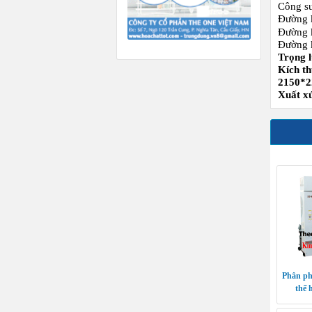
Công su
Đường k
Đường k
Đường k
Trọng l
Kích t
2150*2
Xuất xứ
Phân ph
thế 