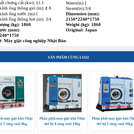
ất chưng cất (kw): 11.1
Water(in):1
ính ông thông gió (in):￠8
Steam(in):3/4
ính ống nước (in):1
Dimension (mm):
ính ống thông hơi (in): 3/4
2150*2240*1750
ượng (kg): 1860
Weight (kg): 1860
hước (mm):
Original: Japan
240*1750
: Máy giặt cô
ng nghiệp
Nhật Bản
SẢN PHẨM CÙNG LOẠI
ối máy giặt khô Nhật
Phân phối máy giặt khô Nhật
Phân phối máy giặt khô Nh
hệ 3 công suất 6kg
thế hệ 4 công suất 14kg
thế hệ 5 công suất 16kg