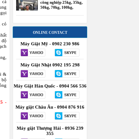
 cả
công nghiệp 25kg, 35kg,
dung
50kg, 70kg, 100kg,
120kg
 gọi
i có
ONLINE CONTACT
nhất
c độ
Máy Giặt Mỹ - 0902 230 986
sạch
òng,
Máy Giặt Nhật 0902 195 298
ái &
n bộ
ông
Máy Giặt Hàn Quốc - 0904 566 536
5 -
Máy giặt Châu Âu - 0904 876 916
Máy giặt Thượng Hải - 0936 239
355