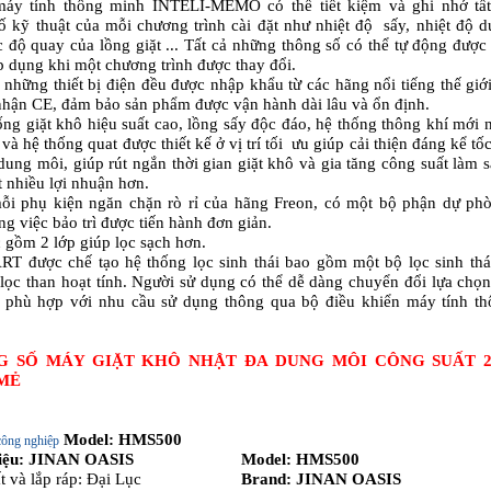
máy tính thông minh INTELI-MEMO có thể tiết kiệm và ghi nhớ tất
ố kỹ thuật của mỗi chương trình cài đặt như nhiệt độ sấy, nhiệt độ 
c độ quay của lồng giặt ... Tất cả những thông số có thể tự động được
áp dụng khi một chương trình được thay đổi.
ả những thiết bị điện đều được nhập khẩu từ các hãng nổi tiếng thế giớ
hận CE, đảm bảo sản phẩm được vận hành dài lâu và ổn định.
ống giặt khô hiệu suất cao, lồng sấy độc đáo, hệ thống thông khí mới 
 và hệ thống quat được thiết kế ở vị trí tối ưu giúp cải thiện đáng kể tố
 dung môi, giúp rút ngắn thời gian giặt khô và gia tăng công suất làm 
t nhiều lợi nhuận hơn.
ỗi phụ kiện ngăn chặn rò rỉ của hãng Freon, có một bộ phận dự ph
ng việc bảo trì được tiến hành đơn giản.
c gồm 2 lớp giúp lọc sạch hơn.
T được chế tạo hệ thống lọc sinh thái bao gồm một bộ lọc sinh th
lọc than hoạt tính. Người sử dụng có thể dễ dàng chuyển đổi lựa chọ
 phù hợp với nhu cầu sử dụng thông qua bộ điều khiển máy tính th
 SỐ MÁY GIẶT KHÔ NHẬT ĐA DUNG MÔI CÔNG SUẤT 2
MẺ
Model: HMS500
công nghiệp
iệu: JINAN OASIS
Model: HMS500
t và lắp ráp: Đại Lục
Brand: JINAN OASIS