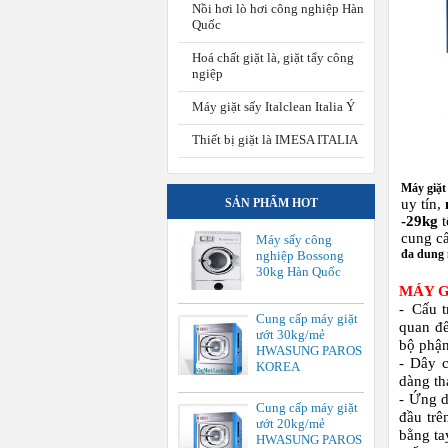
Nồi hơi lò hơi công nghiệp Hàn
Quốc
Hoá chất giặt là, giặt tẩy công
ngiệp
Máy giặt sấy Italclean Italia Ý
Thiết bị giặt là IMESA ITALIA
Máy giặt
SẢN PHẨM HOT
uy tín,
-29kg
cung c
Máy sấy công
đa dung 
nghiệp Bossong
30kg Hàn Quốc
MÁY G
- Cấu t
Cung cấp máy giặt
quan đế
ướt 30kg/mẻ
bộ phận
HWASUNG PAROS
- Dây 
KOREA
dàng th
- Ứng 
Cung cấp máy giặt
đầu trê
ướt 20kg/mẻ
bằng ta
HWASUNG PAROS