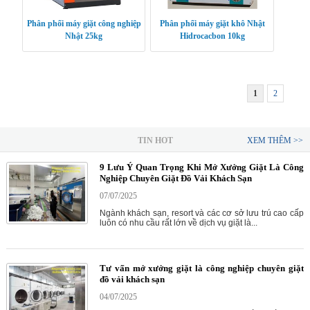
Phân phối máy giặt công nghiệp
Phân phối máy giặt khô Nhật
Nhật 25kg
Hidrocacbon 10kg
1
2
TIN HOT
XEM THÊM >>
9 Lưu Ý Quan Trọng Khi Mở Xưởng Giặt Là Công
Nghiệp Chuyên Giặt Đồ Vải Khách Sạn
07/07/2025
Ngành khách sạn, resort và các cơ sở lưu trú cao cấp
luôn có nhu cầu rất lớn về dịch vụ giặt là...
Tư vấn mở xưởng giặt là công nghiệp chuyên giặt
đồ vải khách sạn
04/07/2025