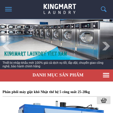
TRANG CHỦ
GIỚI THIỆU
SẢN PHẨM
TIN TỨC GIẶT LÀ
CÔNG TRÌNH TRIỂN KHAI
Thiết bị nhập khẩu mới 100% giá cả dịch vụ tốt, lắp đặt, chuyển giao công
nghệ, bảo hành chính hãng
LIÊN HỆ
DANH MỤC SẢN PHẨM
Phân phối máy giặt khô Nhật thế hệ 5 công suất 25-28kg