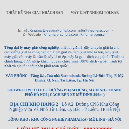
THIẾT KẾ NHÀ GIẶT KHÁCH SẠN
MÁY GIẶT NHUỘM TOLKAR
Email :
Kingmartvietnam@gmail.com | info@theonejsc.com
-
&- Website :
Kingmart-laundry.com ; Kingmart.com.vn ;
Tổng đại lý máy giặt công nghiệp
, thiết bị giặt là, dây chuyền giặt là cho
các xưởng giặt là công nghiệp, tiệm giặt và tiệm giặt khô là hơi, máy giặt,
máy giặt vắt, máy là, cầu là, sấy là ủi ép, máy là ga ... dịch vụ giặt ủi. Thiết bị
chính hãng, được nhập khẩu nguyên chiếc, mới 100%, dịch vụ bảo hành tốt
nhất và giá tốt nhất phân phối toàn quốc ...
VĂN PHÒNG : Tầng 8.1, Toà nhà Sacombank, Đường Lê Đức Thọ, P. Mỹ
Đình 2, Q. Nam Từ Liêm, Tp. Hà Nội
SHOWROOM : LÔ E1.2, ĐƯỜNG PHẠM HÙNG, MỸ ĐÌNH - THÀNH
PHỐ HÀ NỘI ( CÁCH BẾN XE MỸ ĐÌNH 500m )
ĐỊA CHỈ KHO HÀNG 2
: Lô A2, Đường CN6 Khu Công
Nghiệp Vừa Và Nhỏ Từ Liêm, Q. Bắc Từ Liêm, TP Hà Nội
TỔNG KHO : KHU CÔNG NGHIỆP HAMATRA - MÊ LINH - HÀ NỘI