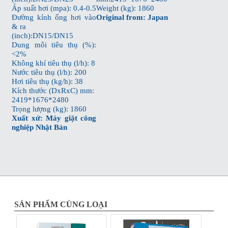
Áp suất hơi (mpa): 0.4-0.5
Weight (kg): 1860
Đường kính ống hơi vào
Original from: Japan
& ra
(inch):DN15/DN15
Dung môi tiêu thụ (%):
<2%
Không khí tiêu thụ (l/h): 8
Nước tiêu thụ (l/h): 200
Hơi tiêu thụ (kg/h): 38
Kích thước (DxRxC) mm:
2419*1676*2480
Trọng lượng (kg): 1860
Xuất xứ:
Máy giặt công
nghiệp
Nhật Bản
SẢN PHẨM CÙNG LOẠI