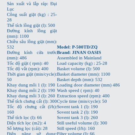
Sản xuất và lắp ráp: Đại
Lục
Công suất giặt (kg) : 25-
28
Thể tích lồng giặt (l): 500
Đường kính lồng giặt
(mm): 1100
Chiều sâu lồng giặt (mm):
532
Model: P-500TD/ZQ
Đường kính cửa trước
Brand: JINAN OASIS
(mm): 486
Assembled in Mainland
Tốc độ giặt ( rpm): 40
Load capacity (kg) : 25-28
Tốc độ vắt (rpm): 400
Basket volume (l): 500
Thời gian giặt (min/cycle):
Basket diameter (mm): 1100
50
Basket depth (mm): 532
Khay dung môi 1 (l): 190
Loading door diameter (mm) 486
Khay dung môi 2 (l): 190
Wash speed ( rpm): 40
Khay dung môi 3 (l): 260
Extraction speed (rpm): 400
Thể tích chưng cất (l): 300
Cycle time (min/cycle): 50
Tốc độ chưng cất (l/h):
Sovent tank 1 (l): 190
160
Sovent tank 2 (l): 190
Thể tích lọc (l): 66
Sovent tank 3 (l): 260
Diện tích lọc (m2): 4
Still useful volume (l): 300
Số lượng lọc (cái): 28
Still speed (l/h): 160
Điện năng sử dụng:
Filter volume (l): 66