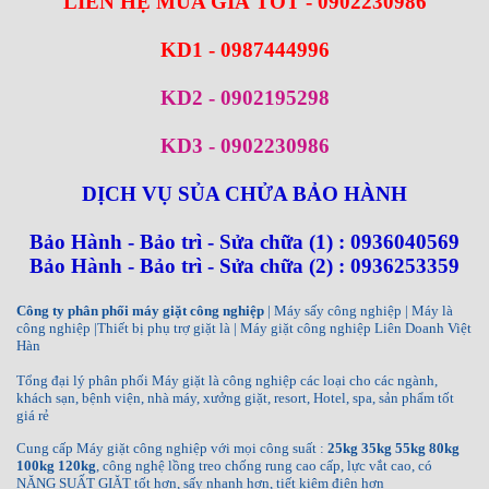
LIÊN HỆ MUA GIÁ TỐT - 0902230986
KD1 - 0987444996
KD2 - 0902195298
KD3 - 0902230986
DỊCH VỤ SỦA CHỬA BẢO HÀNH
Bảo Hành - Bảo trì - Sửa chữa (1) : 0936040569
Bảo Hành - Bảo trì - Sửa chữa (2) : 0936253359
Công ty phân phối máy giặt công nghiệp
| Máy sấy công nghiệp | Máy là
công nghiệp |Thiết bị phụ trợ giặt là | Máy giặt công nghiệp Liên Doanh Việt
Hàn
Tổng đại lý phân phối Máy giặt là công nghiệp các loại cho các ngành,
khách sạn, bệnh viện, nhà máy, xưởng giặt, resort, Hotel, spa, sản phẩm tốt
giá rẻ
Cung cấp Máy giặt công nghiệp với mọi công suất :
25kg 35kg 55kg 80kg
100kg 120kg
, công nghệ lồng treo chống rung cao cấp, lực vắt cao, có
NĂNG SUẤT GIẶT tốt hơn, sấy nhanh hơn, tiết kiệm điện hơn