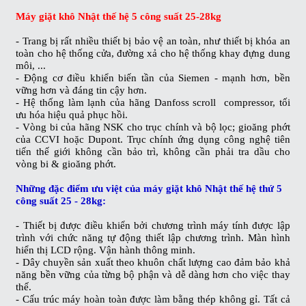
Máy giặt khô Nhật thế hệ 5 công suất 25-28kg
- Trang bị rất nhiều thiết bị bảo vệ an toàn, như thiết bị khóa an
toàn cho hệ thống cửa, đường xả cho hệ thống khay đựng dung
môi, ...
- Động cơ điều khiển biến tần của Siemen - mạnh hơn, bền
vững hơn và đáng tin cậy hơn.
- Hệ thống làm lạnh của hãng Danfoss scroll compressor, tối
ưu hóa hiệu quả phục hồi.
- Vòng bi của hãng NSK cho trục chính và bộ lọc; gioăng phớt
của CCVI hoặc Dupont. Trục chính ứng dụng công nghệ tiên
tiến thế giới không cần bảo trì, không cần phải tra dầu cho
vòng bi & gioăng phớt.
Những đặc điểm ưu việt của máy giặt khô Nhật thế hệ thứ 5
công suất 25 - 28kg:
- Thiết bị được điều khiển bởi chương trình máy tính được lập
trình với chức năng tự động thiết lập chương trình. Màn hình
hiển thị LCD rộng. Vận hành thông minh.
- Dây chuyền sản xuất theo khuôn chất lượng cao đảm bảo khả
năng bền vững của từng bộ phận và dễ dàng hơn cho việc thay
thế.
- Cấu trúc máy hoàn toàn được làm bằng thép không gỉ. Tất cả