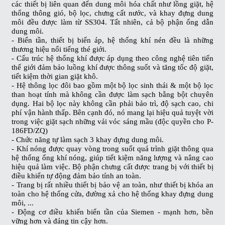
các thiết bị liên quan đến dung môi hóa chất như lồng giặt, hệ
thống thông gió, bộ lọc, chưng cất nước, và khay đựng dung
môi đều được làm từ SS304. Tất nhiên, cả bộ phận ống dẫn
dung môi.
- Biến tần, thiết bị biến áp, hệ thống khí nén đều là những
thương hiệu nổi tiếng thé giới.
- Cấu trúc hệ thống khí được áp dụng theo công nghệ tiên tiến
thế giới đảm bảo luồng khí được thông suốt và tăng tốc độ giặt,
tiết kiệm thời gian giặt khô.
- Hệ thông lọc đôi bao gồm một bộ lọc sinh thái & một bộ lọc
than hoạt tính mà không cần được làm sạch bằng bột chuyên
dụng. Hai bộ lọc này không cần phải bảo trì, độ sạch cao, chi
phí vận hành thấp. Bên cạnh đó, nó mang lại hiệu quả tuyệt vời
trong việc giặt sạch những vải vóc sáng mầu (độc quyền cho P-
186FD/ZQ)
- Chức năng tự làm sạch 3 khay đựng dung môi.
- Khí nóng được quay vòng trong suốt quá trình giặt thông qua
hệ thống ống khí nóng, giúp tiết kiệm năng lượng và nâng cao
hiệu quả làm việc. Bộ phận chưng cất được trang bị với thiết bị
điều khiển tự động đảm bảo tính an toàn.
- Trang bị rất nhiều thiết bị bảo vệ an toàn, như thiết bị khóa an
toàn cho hệ thống cửa, đường xả cho hệ thống khay đựng dung
môi, ...
- Động cơ điều khiển biến tần của Siemen - mạnh hơn, bền
vững hơn và đáng tin cậy hơn.