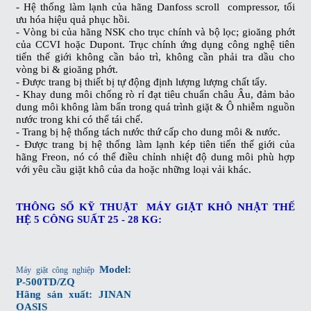
- Hệ thống làm lạnh của hãng Danfoss scroll compressor, tối
ưu hóa hiệu quả phục hồi.
- Vòng bi của hãng NSK cho trục chính và bộ lọc; gioăng phớt
của CCVI hoặc Dupont. Trục chính ứng dụng công nghệ tiên
tiến thế giới không cần bảo trì, không cần phải tra dầu cho
vòng bi & gioăng phớt.
- Được trang bị thiết bị tự động định lượng lượng chất tẩy.
- Khay dung môi chống rò rỉ đạt tiêu chuẩn châu Âu, đảm bảo
dung môi không làm bẩn trong quá trình giặt & Ô nhiễm nguồn
nước trong khi có thể tái chế.
- Trang bị hệ thống tách nước thứ cấp cho dung môi & nước.
- Được trang bị hệ thống làm lạnh kép tiên tiến thế giới của
hãng Freon, nó có thể điều chỉnh nhiệt độ dung môi phù hợp
với yêu cầu giặt khô của da hoặc những loại vải khác.
THÔNG SỐ KỸ THUẬT MÁY GIẶT KHÔ NHẬT THẾ
HỆ 5 CÔNG SUẤT 25 - 28 KG:
Model:
Máy giặt công nghiệp
P-500TD/ZQ
Hãng sản xuất: JINAN
OASIS