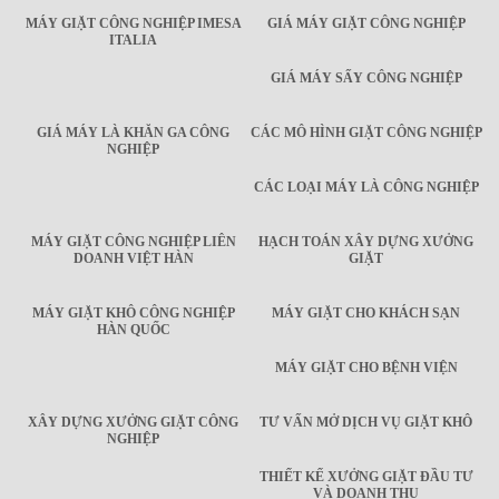
MÁY GIẶT CÔNG NGHIỆP IMESA
GIÁ MÁY GIẶT CÔNG NGHIỆP
ITALIA
GIÁ MÁY SẤY CÔNG NGHIỆP
GIÁ MÁY LÀ KHĂN GA CÔNG
CÁC MÔ HÌNH GIẶT CÔNG NGHIỆP
NGHIỆP
CÁC LOẠI MÁY LÀ CÔNG NGHIỆP
MÁY GIẶT CÔNG NGHIỆP LIÊN
HẠCH TOÁN XÂY DỰNG XƯỞNG
DOANH VIỆT HÀN
GIẶT
MÁY GIẶT KHÔ CÔNG NGHIỆP
MÁY GIẶT CHO KHÁCH SẠN
HÀN QUỐC
MÁY GIẶT CHO BỆNH VIỆN
XÂY DỰNG XƯỞNG GIẶT CÔNG
TƯ VẤN MỞ DỊCH VỤ GIẶT KHÔ
NGHIỆP
THIẾT KẾ XƯỞNG GIẶT ĐẦU TƯ
VÀ DOANH THU