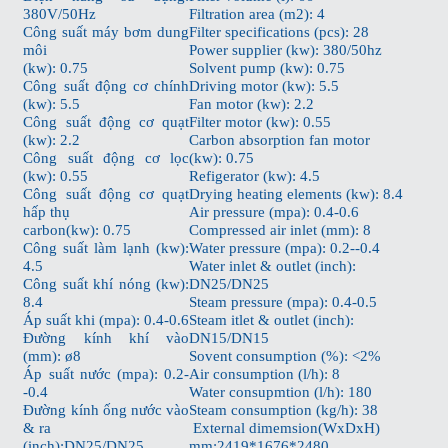
380V/50Hz
Filtration area (m2): 4
Công suất máy bơm dung
Filter specifications (pcs): 28
môi
Power supplier (kw): 380/50hz
(kw): 0.75
Solvent pump (kw): 0.75
Công suất động cơ chính
Driving motor (kw): 5.5
(kw): 5.5
Fan motor (kw): 2.2
Công suất động cơ quạt
Filter motor (kw): 0.55
(kw): 2.2
Carbon absorption fan motor
Công suất động cơ lọc
(kw): 0.75
(kw): 0.55
Refigerator (kw): 4.5
Công suất động cơ quạt
Drying heating elements (kw): 8.4
hấp thụ
Air pressure (mpa): 0.4-0.6
carbon(kw): 0.75
Compressed air inlet (mm): 8
Công suất làm lạnh (kw):
Water pressure (mpa): 0.2--0.4
4.5
Water inlet & outlet (inch):
Công suất khí nóng (kw):
DN25/DN25
8.4
Steam pressure (mpa): 0.4-0.5
Áp suất khi (mpa): 0.4-0.6
Steam itlet & outlet (inch):
Đường kính khí vào
DN15/DN15
(mm): ø8
Sovent consumption (%): <2%
Áp suất nước (mpa): 0.2-
Air consumption (l/h): 8
-0.4
Water consupmtion (l/h): 180
Đường kính ống nước vào
Steam consumption (kg/h): 38
& ra
External dimemsion(WxDxH)
(inch):DN25/DN25
mm:2419*1676*2480